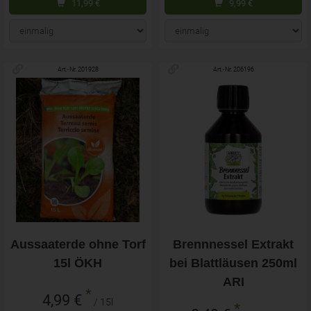
11,99
€
9,99
€
Art.-Nr. 201928
Art.-Nr. 206196
Aussaaterde ohne Torf
Brennnessel Extrakt
15l ÖKH
bei Blattläusen 250ml
ARI
*
4,99 €
/ 15l
*