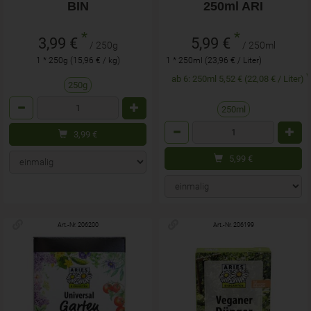
BIN
250ml ARI
*
*
3,99 €
5,99 €
/ 250g
/ 250ml
1 * 250g (15,96 € / kg)
1 * 250ml (23,96 € / Liter)
ab 6: 250ml 5,52 € (22,08 € / Liter)
250g
Anzahl
250ml
Anzahl
3,99
€
5,99
€
Art.-Nr. 206200
Art.-Nr. 206199