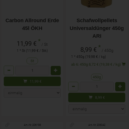
Carbon Allround Erde
Schafwollpellets
45l ÖKH
Universaldünger 450g
ARI
*
11,99 €
/ St
*
8,99 €
/ 450g
1 * St (11,99 € / Stk)
1 * 450g (19,98 € / kg)
St
ab 6: 450g 8,72 € (19,38 € / kg)
Anzahl
450g
11,99
€
Anzahl
8,99
€
Art.-Nr. 206198
Art.-Nr. 206042