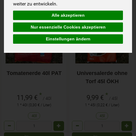
weiter zu entwickeln.
Alle akzeptieren
Nur essenzielle Cookies akzeptieren
Einstellungen ändern
Tomatenerde 40l PAT
Universalerde ohne
Torf 45l ÖKH
*
*
11,99 €
9,99 €
/ 40l
/ 45l
1 * 40l (0,30 € / Liter)
1 * 45l (0,22 € / Liter)
40l
45l
Anzahl
Anzahl