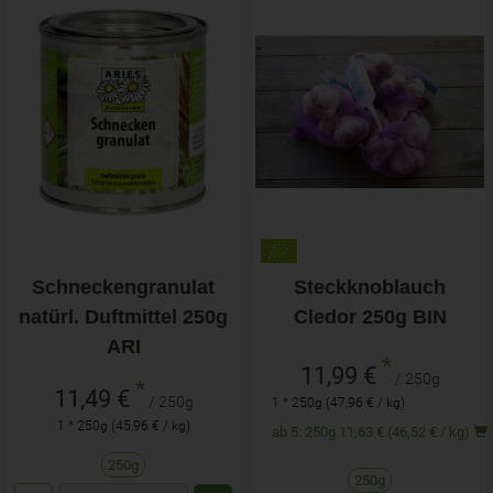
Schneckengranulat
Steckknoblauch
natürl. Duftmittel 250g
Cledor 250g BIN
ARI
*
11,99 €
/ 250g
*
11,49 €
/ 250g
1 * 250g (47,96 € / kg)
1 * 250g (45,96 € / kg)
ab 5: 250g 11,63 € (46,52 € / kg)
250g
250g