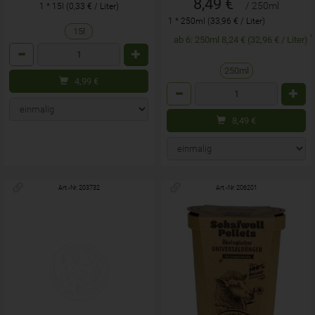
8,49 €
/ 250ml
1 * 15l (0,33 € / Liter)
1 * 250ml (33,96 € / Liter)
15l
ab 6: 250ml 8,24 € (32,96 € / Liter)
Anzahl
250ml
4,99
€
Anzahl
8,49
€
Art.-Nr. 203732
Art.-Nr. 206201