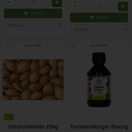
Anzahl
Anzahl
11,49
€
11,99
€
Art.-Nr. 201861
Art.-Nr. 206197
Steckzwiebeln 250g
Tomatendünger flüssig