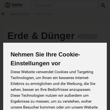
Produkt
Saatgut & Erde
Erde & Dünger
Erde & Dünger
12 von 6178
Nehmen Sie Ihre Cookie-
Einstellungen vor
Diese Website verwendet Cookies und Targeting
Hersteller
Ernährung
Technologien, um Ihnen ein besseres Internet-
Erlebnis zu ermöglichen und die Werbung, die Sie
Allergene
sehen, besser an Ihre Bedürfnisse anzupassen.
Diese Technologien nutzen wir außerdem um
Ergebnisse zu messen, um zu verstehen, woher
unsere Besucher kommen oder um unsere Website
Art.-Nr. 189
Art.-Nr. 202760