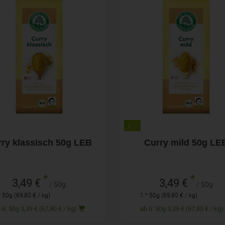
50g
50g
hl
Anzahl
3,49
€
3,49
€
ry klassisch 50g LEB
Curry mild 50g LE
*
*
3,49 €
3,49 €
/ 50g
/ 50g
* 50g (69,80 € / kg)
1 * 50g (69,80 € / kg)
ab 6: 50g 3,39 € (67,80 € / kg)
ab 6: 50g 3,39 € (67,80 € / kg