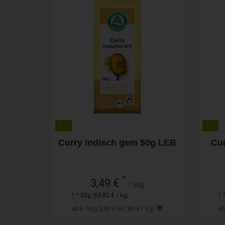
50g
Anzahl
Anza
3,49
€
Curry indisch gem 50g LEB
Cur
*
3,49 €
/ 50g
1 * 50g (69,80 € / kg)
1 
ab 6: 50g 3,39 € (67,80 € / kg)