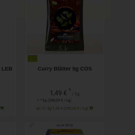
5g
Anzahl
1,49
€
g LEB
Curry Blätter 5g COS
*
1,49 €
/ 5g
1 * 5g (298,00 € / kg)
)
ab 12: 5g 1,45 € (290,00 € / kg)
Art.-Nr. 33152