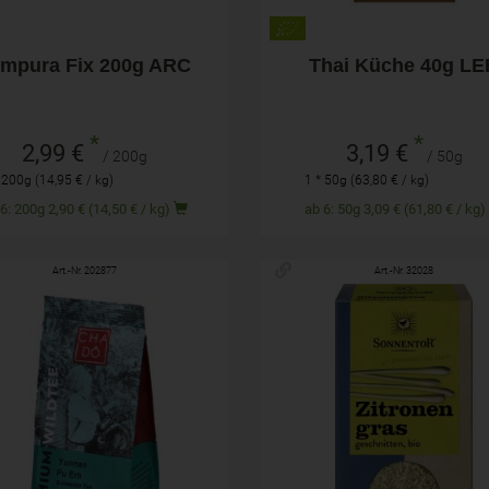
mpura Fix 200g ARC
Thai Küche 40g LE
*
*
2,99 €
3,19 €
/ 200g
/ 50g
 200g (14,95 € / kg)
1 * 50g (63,80 € / kg)
ab 6: 200g 2,90 € (14,50 € / kg)
ab 6: 50g 3,09 € (61,80 € / kg
Art.-Nr. 202877
Art.-Nr. 32028
75g
25g
hl
Anzahl
7,49
€
2,69
€