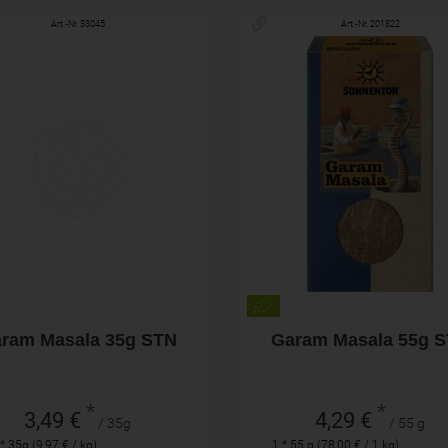
Art.-Nr. 33045
Art.-Nr. 201822
35g
55 g
hl
Anzahl
3,49
€
4,29
€
ram Masala 35g STN
Garam Masala 55g 
*
*
3,49 €
4,29 €
/ 35g
/ 55 g
* 35g (9,97 € / kg)
1 * 55 g (78,00 € / 1 kg)