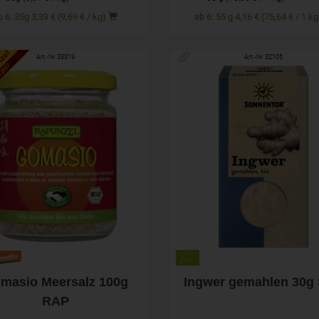
ab 6: 35g 3,39 € (9,69 € / kg)
ab 6: 55 g 4,16 € (75,64 € / 1 
nzel
Art.-Nr. 33319
Art.-Nr. 32105
.2027
100g
30g
hl
Anzahl
2,79
€
2,49
€
masio Meersalz 100g
Ingwer gemahlen 30g
RAP