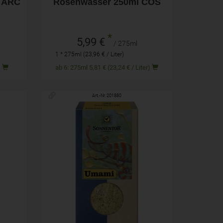
g ARC
Rosenwasser 250ml COS
*
5,99 €
/ 275ml
1 * 275ml (23,96 € / Liter)
g)
ab 6: 275ml 5,81 € (23,24 € / Liter)
Art.-Nr. 201880
60 g
Anzahl
4,99
€