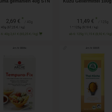
uma gemahlen 40g STN
Kuzu Geliermittel 100
*
*
2,69 €
11,49 €
/ 40g
/ 125g
* 40g (67,25 € / kg)
1 * 125g (9,19 € / kg)
ab 6: 40g 2,61 € (65,25 € / kg)
ab 6: 125g 11,15 € (8,92 € / k
Art.-Nr. 38064
Art.-Nr. 33005
200g
50g
hl
Anzahl
2,99
€
3,19
€