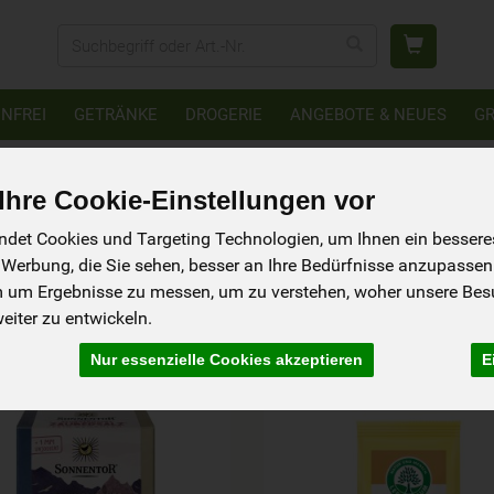
Produkt
NFREI
GETRÄNKE
DROGERIE
ANGEBOTE & NEUES
G
hre Cookie-Einstellungen vor
rze
det Cookies und Targeting Technologien, um Ihnen ein besseres 
27 von 6184
 Werbung, die Sie sehen, besser an Ihre Bedürfnisse anzupassen
m um Ergebnisse zu messen, um zu verstehen, woher unsere Be
iter zu entwickeln.
ler
Ernährung
Allergene
Nur essenzielle Cookies akzeptieren
E
Art.-Nr. 33190
Art.-Nr. 32007