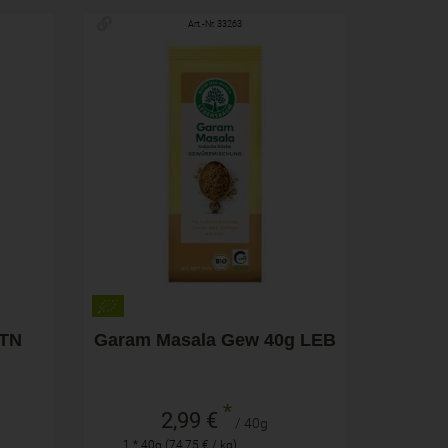
Art.-Nr. 33263
40g
Anzahl
2,99
€
STN
Garam Masala Gew 40g LEB
*
2,99 €
/ 40g
1 * 40g (74,75 € / kg)