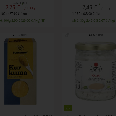
bisher 2,99 €
*
*
2,79 €
2,49 €
/ 100g
/ 30g
 100g (27,90 € / kg)
1 * 30g (83,00 € / kg)
ab 6: 100g 2,90 € (29,00 € / kg)
ab 6: 30g 2,42 € (80,67 € / kg
Art.-Nr. 32070
Art.-Nr. 10193
40g
125g
hl
Anzahl
2,69
€
11,49
€