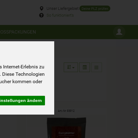
Unser Liefergebiet
Deine PLZ prüfen
So funktioniert's
ROSSPACKUNGEN
Internet-Erlebnis zu
. Diese Technologien
sucher kommen oder
instellungen ändern
Art.-Nr. 93912