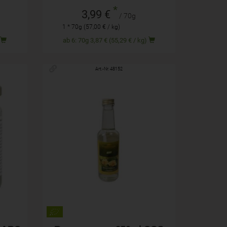
*
3,99 €
/ 70g
1 * 70g (57,00 € / kg)
)
ab 6: 70g 3,87 € (55,29 € / kg)
Art.-Nr. 48152
275ml
Anzahl
5,99
€