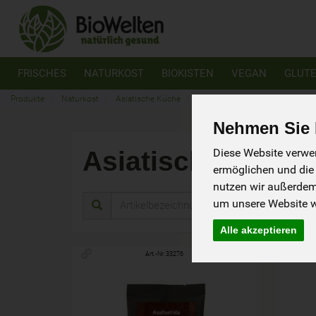
FRISCHES
NATURKOST
BIOKISTEN
VEGAN
GLUTE
Produkte
Naturkost
Asiatische Küche
Asiatische Gewürze
Nehmen Sie I
Asiatische Gewü
Diese Website verwen
ermöglichen und die
nutzen wir außerde
um unsere Website we
Herstel
Alle akzeptieren
Art.-Nr. 33276