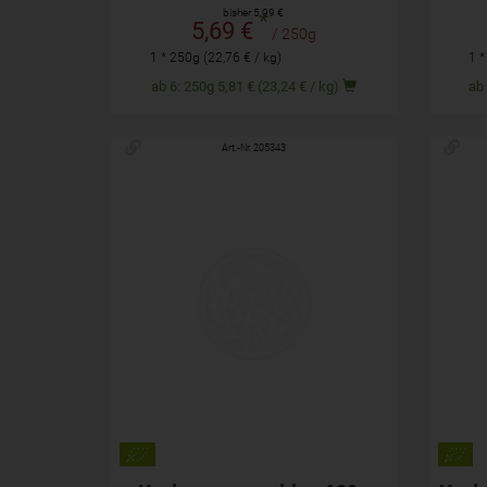
bisher 5,99 €
*
5,69 €
/ 250g
1 * 250g (22,76 € / kg)
1 *
ab 6: 250g 5,81 € (23,24 € / kg)
Art.-Nr. 205343
120 g
Anzahl
Anza
4,79
€