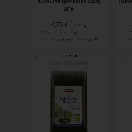
Kurkuma gemahlen 120g
Kurk
UFA
*
4,79 €
/ 120 g
1 * 120 g (39,92 € / Kg)
1 
ab 6: 120 g 4,65 € (38,75 € / Kg)
Art.-Nr. 201438
250g
Anzahl
Anza
bald wieder verfügbar