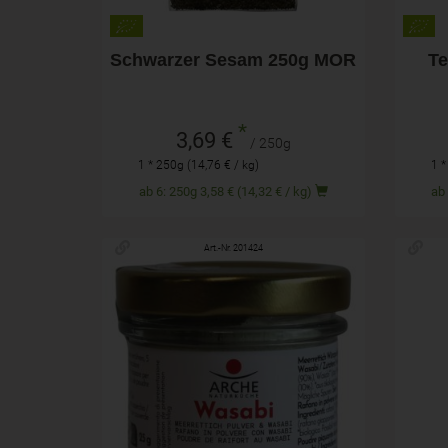
Schwarzer Sesam 250g MOR
Te
*
3,69 €
/ 250g
1 * 250g (14,76 € / kg)
1 *
ab 6: 250g 3,58 € (14,32 € / kg)
Art.-Nr. 201424
25g
Anzahl
Anza
7,99
€