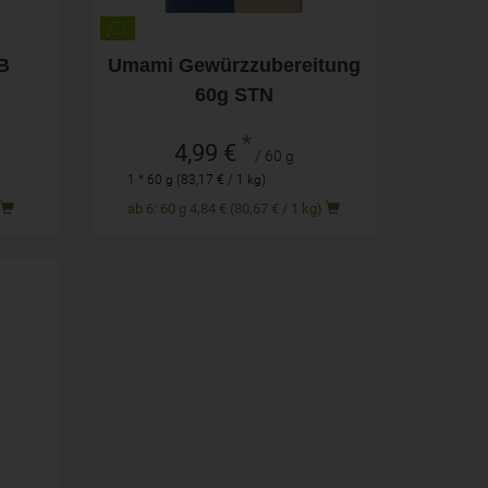
B
Umami Gewürzzubereitung
60g STN
*
4,99 €
/ 60 g
1 * 60 g (83,17 € / 1 kg)
)
ab 6: 60 g 4,84 € (80,67 € / 1 kg)