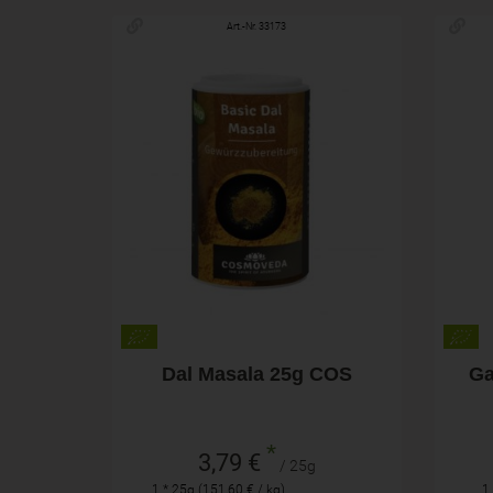
Art.-Nr. 33173
25g
Anzahl
Anza
3,79
€
Dal Masala 25g COS
Ga
*
3,79 €
/ 25g
1 * 25g (151,60 € / kg)
1 