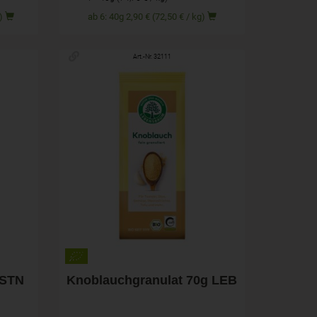
kg)
ab 6: 40g 2,90 € (72,50 € / kg)
Art.-Nr. 32111
70g
Anzahl
3,99
€
 STN
Knoblauchgranulat 70g LEB