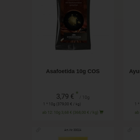
10g
Anzahl
Anza
3,79
€
Asafoetida 10g COS
Ayu
*
3,79 €
/ 10g
1 * 10g (379,00 € / kg)
1 *
ab 12: 10g 3,68 € (368,00 € / kg)
Art.-Nr. 33024