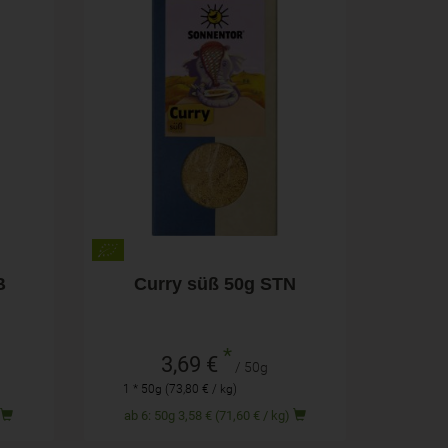
50g
Anzahl
3,69
€
B
Curry süß 50g STN
*
3,69 €
/ 50g
1 * 50g (73,80 € / kg)
)
ab 6: 50g 3,58 € (71,60 € / kg)