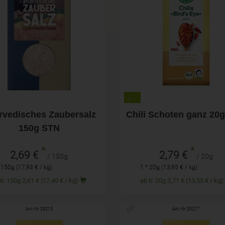
150g
20g
hl
Anzahl
2,69
€
bald wieder verfügbar
rvedisches Zaubersalz
Chili Schoten ganz 20
150g STN
*
*
2,69 €
2,79 €
/ 150g
/ 20g
 150g (17,93 € / kg)
1 * 20g (13,95 € / kg)
ab 6: 150g 2,61 € (17,40 € / kg)
ab 6: 20g 2,71 € (13,55 € / kg
Art.-Nr. 33213
Art.-Nr. 33217