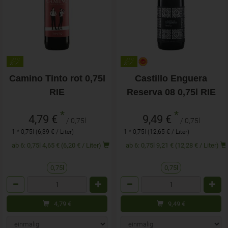
Camino Tinto rot 0,75l
Castillo Enguera
RIE
Reserva 08 0,75l RIE
*
*
4,79 €
9,49 €
/ 0,75l
/ 0,75l
1 * 0,75l (6,39 € / Liter)
1 * 0,75l (12,65 € / Liter)
ab 6: 0,75l 4,65 € (6,20 € / Liter)
ab 6: 0,75l 9,21 € (12,28 € / Liter)
0,75l
0,75l
Anzahl
Anzahl
4,79
€
9,49
€