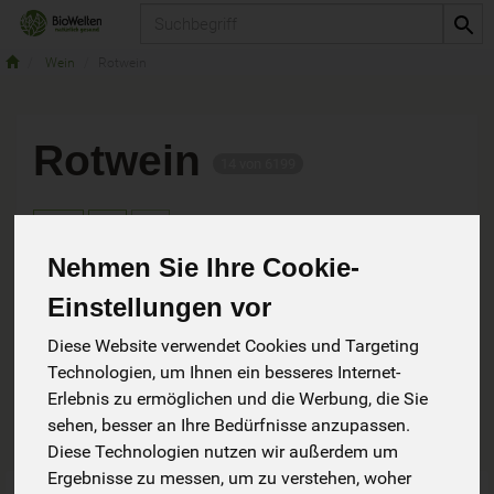
Produkt
Wein
Rotwein
Rotwein
14 von 6199
Nehmen Sie Ihre Cookie-
Einstellungen vor
Hersteller
Ernährung
Diese Website verwendet Cookies und Targeting
Technologien, um Ihnen ein besseres Internet-
Allergene
Erlebnis zu ermöglichen und die Werbung, die Sie
sehen, besser an Ihre Bedürfnisse anzupassen.
Diese Technologien nutzen wir außerdem um
Ergebnisse zu messen, um zu verstehen, woher
Art.-Nr. 76501
Art.-Nr. 76502