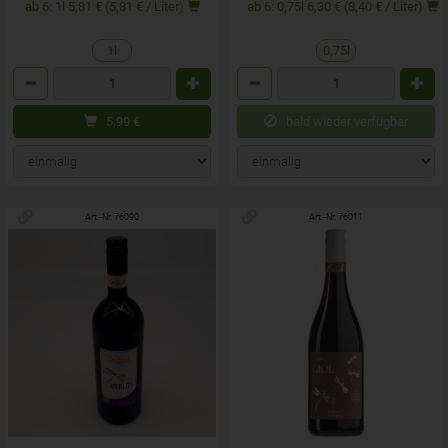
ab 6: 1l 5,81 € (5,81 € / Liter)
ab 6: 0,75l 6,30 € (8,40 € / Liter)
1l
0,75l
Anzahl
Anzahl
5,99
€
bald wieder verfügbar
Art.-Nr. 76090
Art.-Nr. 76011