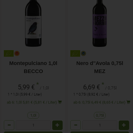
Montepulciano 1,0l
Nero d''Avola 0,75l
BECCO
MEZ
*
*
5,99 €
6,69 €
/ 1,0l
/ 0,75l
1 * 1,0l (5,99 € / Liter)
1 * 0,75l (8,92 € / Liter)
ab 6: 1,0l 5,81 € (5,81 € / Liter)
ab 6: 0,75l 6,49 € (8,65 € / Liter)
1,0l
0,75l
Anzahl
Anzahl