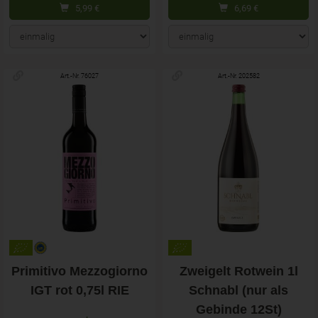
5,99
€
6,69
€
Art.-Nr. 76027
Art.-Nr. 202582
Primitivo Mezzogiorno
Zweigelt Rotwein 1l
IGT rot 0,75l RIE
Schnabl (nur als
Gebinde 12St)