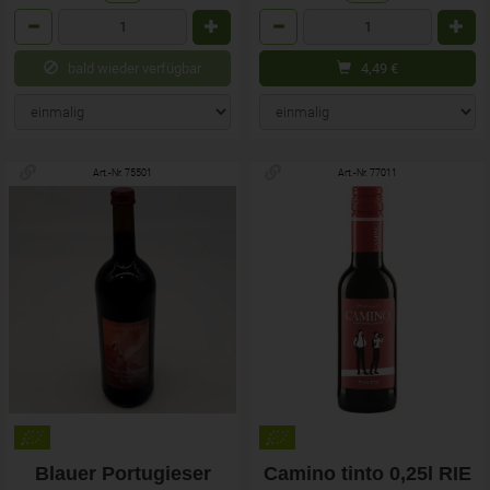
Anzahl
Anzahl
bald wieder verfügbar
4,49
€
Art.-Nr. 75501
Art.-Nr. 77011
Blauer Portugieser
Camino tinto 0,25l RIE