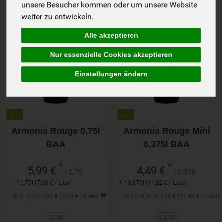
unsere Besucher kommen oder um unsere Website
weiter zu entwickeln.
Alle akzeptieren
Nur essenzielle Cookies akzeptieren
Einstellungen ändern
Armonia Rouge 0,75l
Armonia Rouge Mini
BAA
0,375l BAA
*
*
5,99 €
4,49 €
/ 0,75l
/ 0,375l
1 * 0,75l (7,98 € / Liter)
1 * 0,375l (11,82 € / Liter)
ab 6: 0,75l 5,81 € (7,74 € / Liter)
ab 12: 0,375l 4,36 € (11,48 € / Liter)
0,75l
0,375l