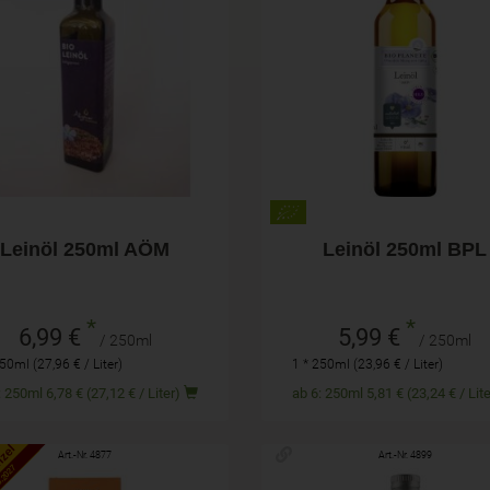
250ml
250ml
hl
Anzahl
6,99
€
5,99
€
Leinöl 250ml AÖM
Leinöl 250ml BPL
*
*
6,99 €
5,99 €
/ 250ml
/ 250ml
50ml (27,96 € / Liter)
1 * 250ml (23,96 € / Liter)
ab 4: 250ml 6,78 € (27,12 € / Liter)
ab 6: 250ml 5,81 € (23,24 € / 
nzel
Art.-Nr. 4877
Art.-Nr. 4899