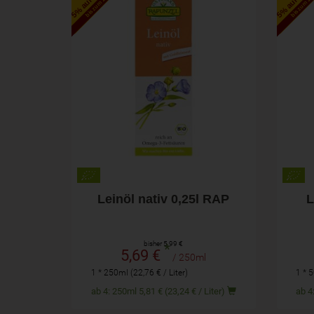
bis zum 16.6.2027
bis zum 16.6
250ml
Anzahl
Anza
5,69
€
Leinöl nativ 0,25l RAP
L
bisher 5,99 €
*
5,69 €
/ 250ml
1 * 250ml (22,76 € / Liter)
1 * 5
ab 4: 250ml 5,81 € (23,24 € / Liter)