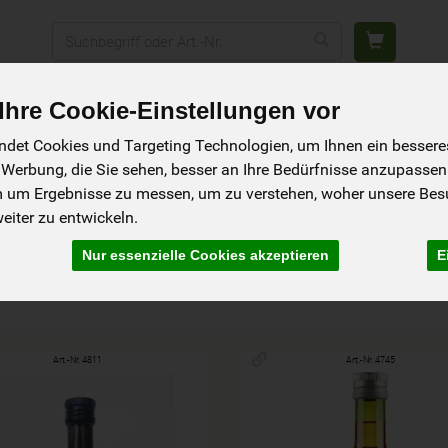
Produkt
NFREI
GETRÄNKE
DROGERIE
ANGEBOTE & NEUES
G
hre Cookie-Einstellungen vor
det Cookies und Targeting Technologien, um Ihnen ein besseres 
 Werbung, die Sie sehen, besser an Ihre Bedürfnisse anzupassen
m um Ergebnisse zu messen, um zu verstehen, woher unsere Be
iter zu entwickeln.
Nur essenzielle Cookies akzeptieren
E
ler
Ernährung
Allergene
Art.-Nr. 4811
Art.-Nr. 4745