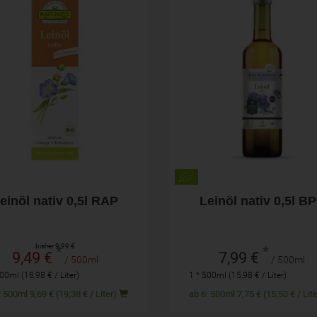
.2027
500ml
500ml
hl
Anzahl
9,49
€
7,99
€
einöl nativ 0,5l RAP
Leinöl nativ 0,5l B
bisher 9,99 €
*
*
9,49 €
7,99 €
/ 500ml
/ 500ml
00ml (18,98 € / Liter)
1 * 500ml (15,98 € / Liter)
ab 4: 500ml 9,69 € (19,38 € / Liter)
ab 6: 500ml 7,75 € (15,50 € / 