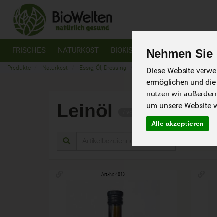
FRISCHES
NATURKOST
BIOKISTEN
VEGAN
GLUTE
Nehmen Sie I
Produkte
Naturkost
Essig, Öl, Dressing
Leinöl
Diese Website verwen
ermöglichen und die
nutzen wir außerde
Leinöl
um unsere Website we
7 von 6184
Alle akzeptieren
Herstel
Art.-Nr. 4813