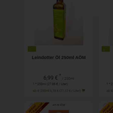
250ml
Anzahl
Anza
6,99
€
Leindotter Öl 250ml AÖM
*
6,99 €
/ 250ml
1 * 250ml (27,96 € / Liter)
1 * 2
ab 4: 250ml 6,78 € (27,12 € / Liter)
5% auf Rapunzel
5% auf Rapu
Art.-Nr. 4746
Aktion!
Aktion!