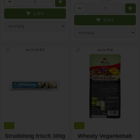
Anzahl
2,29
€
3,79
€
Art.-Nr. 201872
Art.-Nr. 5102
Strudelteig frisch 300g
Wheaty Vegankebab