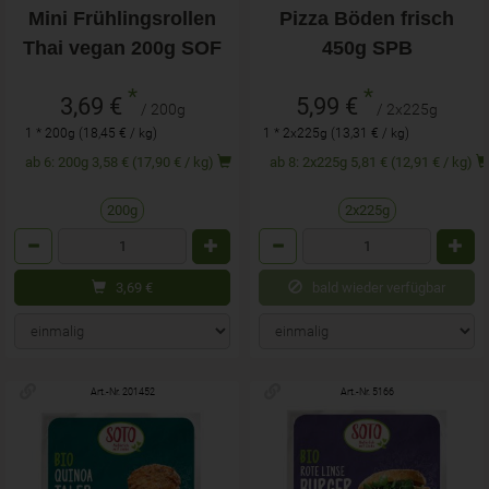
Mini Frühlingsrollen
Pizza Böden frisch
Thai vegan 200g SOF
450g SPB
*
*
3,69 €
5,99 €
/ 200g
/ 2x225g
1 * 200g (18,45 € / kg)
1 * 2x225g (13,31 € / kg)
ab 6: 200g 3,58 € (17,90 € / kg)
ab 8: 2x225g 5,81 € (12,91 € / kg)
200g
2x225g
Anzahl
Anzahl
3,69
€
bald wieder verfügbar
Art.-Nr. 201452
Art.-Nr. 5166