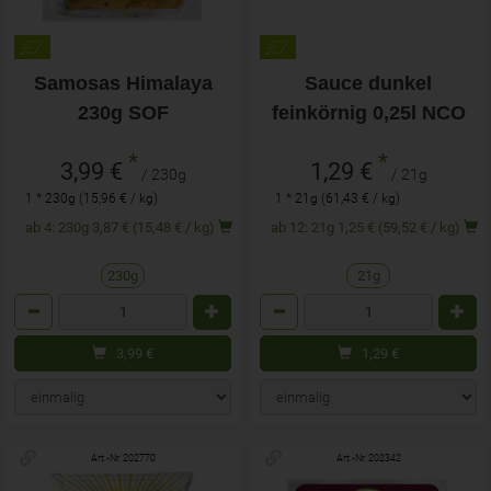
Samosas Himalaya
Sauce dunkel
230g SOF
feinkörnig 0,25l NCO
*
*
3,99 €
1,29 €
/ 230g
/ 21g
1 * 230g (15,96 € / kg)
1 * 21g (61,43 € / kg)
ab 4: 230g 3,87 € (15,48 € / kg)
ab 12: 21g 1,25 € (59,52 € / kg)
230g
21g
Anzahl
Anzahl
3,99
€
1,29
€
Art.-Nr. 202770
Art.-Nr. 202342