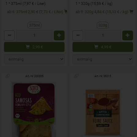
1 * 375ml (7,97 € / Liter)
1 * 320g (15,59 € / kg)
ab 6: 375ml 2,90 € (7,73 € / Liter)
ab 9: 320g 4,84 € (15,13 € / kg)
375ml
320g
Anzahl
Anzahl
2,99
€
4,99
€
Art.-Nr. 200365
Art.-Nr. 36215