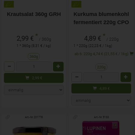
Krautsalat 360g GRH
Kurkuma blumenkohl
fermentiert 220g CPO
*
*
2,99 €
4,89 €
/ 360g
/ 220g
1 * 360g (8,31 € / kg)
1 * 220g (22,23 € / 1kg)
ab 6: 220g 4,74 € (21,55 € / 1kg)
360g
Anzahl
220g
Anzahl
2,99
€
4,89
€
Art.-Nr. 201778
Art.-Nr. 5133