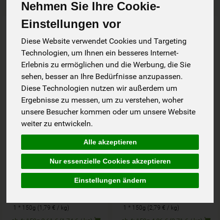
Nehmen Sie Ihre Cookie-
Einstellungen vor
Art.-Nr. 5139
Art.-Nr. 5709
Diese Website verwendet Cookies und Targeting
Technologien, um Ihnen ein besseres Internet-
Erlebnis zu ermöglichen und die Werbung, die Sie
sehen, besser an Ihre Bedürfnisse anzupassen.
Diese Technologien nutzen wir außerdem um
Ergebnisse zu messen, um zu verstehen, woher
unsere Besucher kommen oder um unsere Website
weiter zu entwickeln.
Alle akzeptieren
Hummus Tahini 150g
Guacamole 150g ISA
Nur essenzielle Cookies akzeptieren
ISA
Einstellungen ändern
*
*
2,69 €
4,19 €
/ 150g
/ 150g
1 * 150g (1,79 € / kg)
1 * 150g (2,79 € / kg)