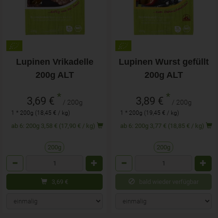
Lupinen Vrikadelle
Lupinen Wurst gefüllt
200g ALT
200g ALT
*
*
3,69 €
3,89 €
/ 200g
/ 200g
1 * 200g (18,45 € / kg)
1 * 200g (19,45 € / kg)
ab 6: 200g 3,58 € (17,90 € / kg)
ab 6: 200g 3,77 € (18,85 € / kg)
200g
200g
Anzahl
Anzahl
3,69
€
bald wieder verfügbar