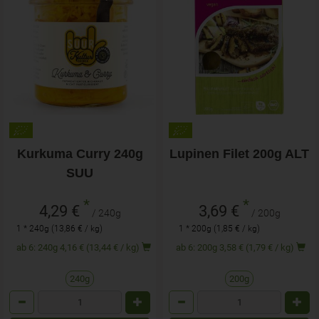
Kurkuma Curry 240g
Lupinen Filet 200g ALT
SUU
*
*
4,29 €
3,69 €
/ 240g
/ 200g
1 * 240g (13,86 € / kg)
1 * 200g (1,85 € / kg)
ab 6: 240g 4,16 € (13,44 € / kg)
ab 6: 200g 3,58 € (1,79 € / kg)
240g
200g
Anzahl
Anzahl