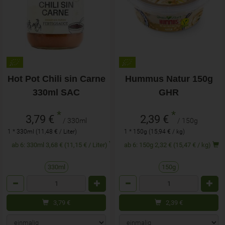
Hot Pot Chili sin Carne
Hummus Natur 150g
330ml SAC
GHR
*
*
3,79 €
2,39 €
/ 330ml
/ 150g
1 * 330ml (11,48 € / Liter)
1 * 150g (15,94 € / kg)
ab 6: 330ml 3,68 € (11,15 € / Liter)
ab 6: 150g 2,32 € (15,47 € / kg)
330ml
150g
Anzahl
Anzahl
3,79
€
2,39
€