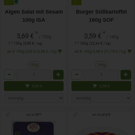
Algen Salat mit Sesam
Burger Süßkartoffel
100g ISA
160g SOF
*
*
3,69 €
3,59 €
/ 100g
/ 160g
1 * 100g (3,69 € / kg)
1 * 160g (22,44 € / kg)
ab 4: 100g 3,58 € (3,58 € / kg)
ab 8: 160g 3,48 € (21,75 € / kg)
100g
160g
Anzahl
Anzahl
3,69
€
3,59
€
Art.-Nr. 5577
Art.-Nr. 201875