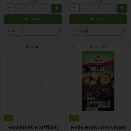
Anzahl
Anzahl
2,99
€
2,79
€
Art.-Nr. 5402
Art.-Nr. 202595
Hacksteak Holzfäller
Helle Bratwurst vegan