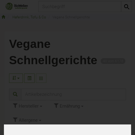
Produkt
Haferdrink, Tofu & Co
Vegane Schnellgerichte
Vegane
Schnellgerichte
40 von 6178
Hersteller
Ernährung
Allergene