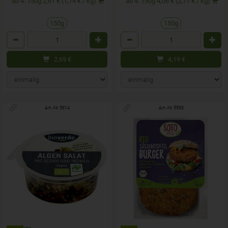
ab 4: 150g 2,61 € (1,74 € / kg)
ab 4: 150g 4,06 € (2,71 € / kg)
150g
150g
Anzahl
Anzahl
2,69
€
4,19
€
Art.-Nr. 5614
Art.-Nr. 5593