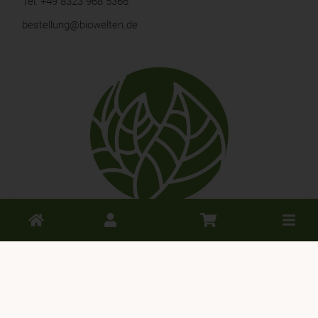
Tel: +49 8323 968 5366
bestellung@biowelten.de
Toggle
cart