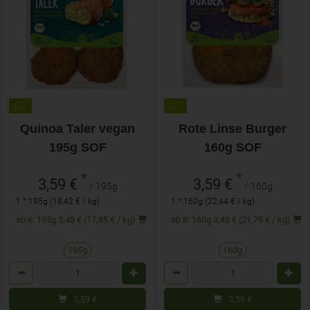
Quinoa Taler vegan
Rote Linse Burger
195g SOF
160g SOF
*
*
3,59 €
3,59 €
/ 195g
/ 160g
1 * 195g (18,42 € / kg)
1 * 160g (22,44 € / kg)
ab 6: 195g 3,48 € (17,85 € / kg)
ab 8: 160g 3,48 € (21,75 € / kg)
195g
160g
Anzahl
Anzahl
3,59
€
3,59
€