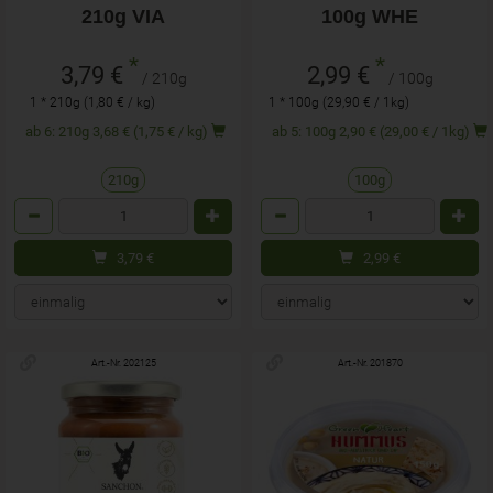
210g VIA
100g WHE
*
*
3,79 €
2,99 €
/ 210g
/ 100g
1 * 210g (1,80 € / kg)
1 * 100g (29,90 € / 1kg)
ab 6: 210g 3,68 € (1,75 € / kg)
ab 5: 100g 2,90 € (29,00 € / 1kg)
210g
100g
Anzahl
Anzahl
3,79
€
2,99
€
Art.-Nr. 202125
Art.-Nr. 201870