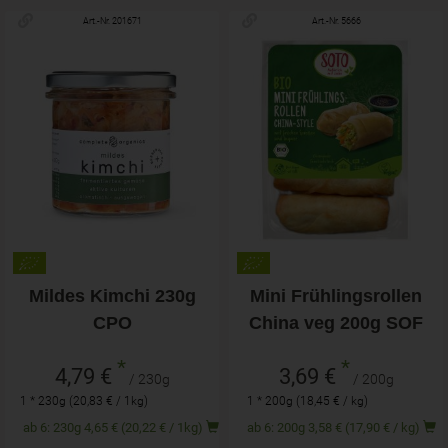
Art.-Nr. 201671
Art.-Nr. 5666
Mildes Kimchi 230g
Mini Frühlingsrollen
CPO
China veg 200g SOF
*
*
4,79 €
3,69 €
/ 230g
/ 200g
1 * 230g (20,83 € / 1kg)
1 * 200g (18,45 € / kg)
ab 6: 230g 4,65 € (20,22 € / 1kg)
ab 6: 200g 3,58 € (17,90 € / kg)