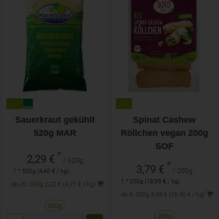
Sauerkraut gekühlt
Spinat Cashew
520g MAR
Röllchen vegan 200g
SOF
*
2,29 €
/ 520g
*
3,79 €
/ 200g
1 * 520g (4,40 € / kg)
1 * 200g (18,95 € / kg)
ab 20: 520g 2,22 € (4,27 € / kg)
ab 6: 200g 3,68 € (18,40 € / kg)
520g
200g
Anzahl