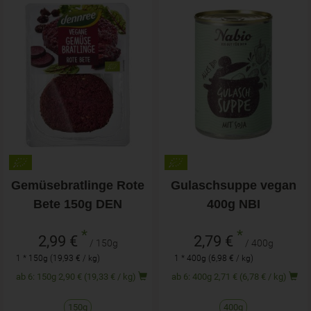
Gemüsebratlinge Rote
Gulaschsuppe vegan
Bete 150g DEN
400g NBI
*
*
2,99 €
2,79 €
/ 150g
/ 400g
1 * 150g (19,93 € / kg)
1 * 400g (6,98 € / kg)
ab 6: 150g 2,90 € (19,33 € / kg)
ab 6: 400g 2,71 € (6,78 € / kg)
150g
400g