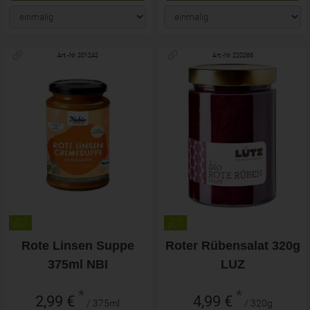
Art.-Nr. 201242
Art.-Nr. 220266
Rote Linsen Suppe
Roter Rübensalat 320g
375ml NBI
LUZ
*
*
2,99 €
4,99 €
/ 375ml
/ 320g