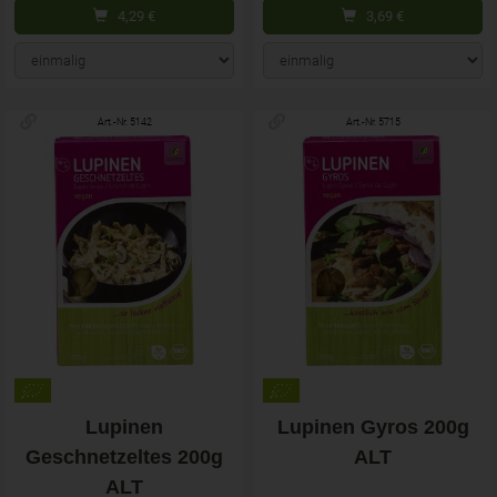
4,29
€
3,69
€
Art.-Nr. 5142
Art.-Nr. 5715
Lupinen
Lupinen Gyros 200g
Geschnetzeltes 200g
ALT
ALT