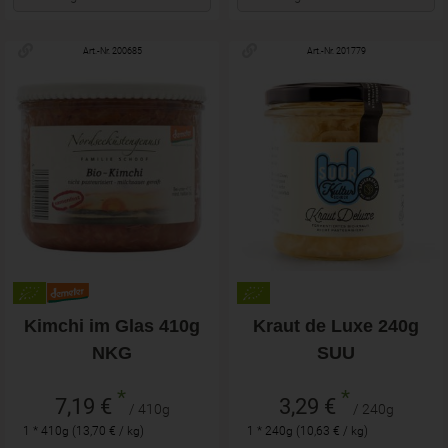
Art.-Nr. 200685
Art.-Nr. 201779
Kimchi im Glas 410g
Kraut de Luxe 240g
NKG
SUU
*
*
7,19 €
3,29 €
/ 410g
/ 240g
1 * 410g (13,70 € / kg)
1 * 240g (10,63 € / kg)