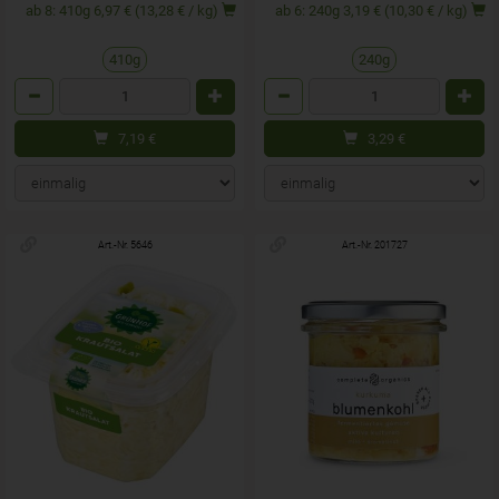
ab 8: 410g 6,97 € (13,28 € / kg)
ab 6: 240g 3,19 € (10,30 € / kg)
410g
240g
Anzahl
Anzahl
7,19
€
3,29
€
Art.-Nr. 5646
Art.-Nr. 201727