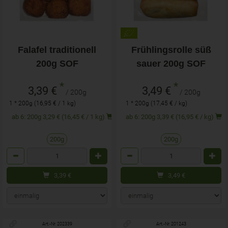
Falafel traditionell
Frühlingsrolle süß
200g SOF
sauer 200g SOF
*
*
3,39 €
3,49 €
/ 200g
/ 200g
1 * 200g (16,95 € / 1 kg)
1 * 200g (17,45 € / kg)
ab 6: 200g 3,29 € (16,45 € / 1 kg)
ab 6: 200g 3,39 € (16,95 € / kg)
200g
200g
Anzahl
Anzahl
3,39
€
3,49
€
Art.-Nr. 202339
Art.-Nr. 201243