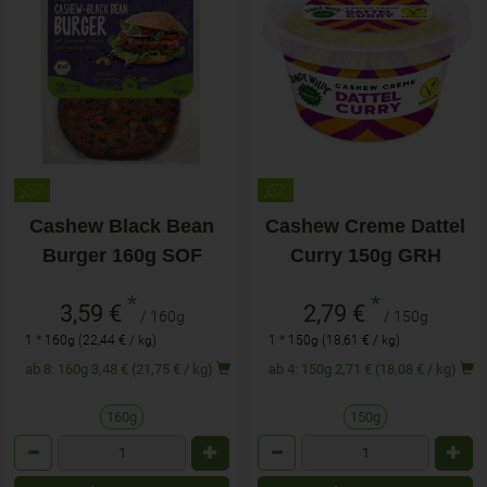
Cashew Black Bean
Cashew Creme Dattel
Burger 160g SOF
Curry 150g GRH
*
*
3,59 €
2,79 €
/ 160g
/ 150g
1 * 160g (22,44 € / kg)
1 * 150g (18,61 € / kg)
ab 8: 160g 3,48 € (21,75 € / kg)
ab 4: 150g 2,71 € (18,08 € / kg)
160g
150g
Anzahl
Anzahl