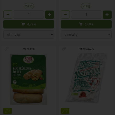
230g
200g
Anzahl
Anzahl
4,79
€
3,69
€
Art.-Nr. 5667
Art.-Nr. 220230