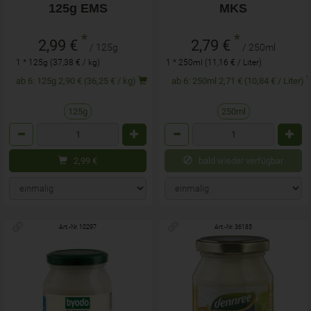
125g EMS
MKS
*
*
2,99 €
2,79 €
/ 125g
/ 250ml
1 * 125g (37,38 € / kg)
1 * 250ml (11,16 € / Liter)
ab 6: 125g 2,90 € (36,25 € / kg)
ab 6: 250ml 2,71 € (10,84 € / Liter)
125g
250ml
Anzahl
Anzahl
2,99
€
bald wieder verfügbar
Art.-Nr. 10297
Art.-Nr. 36185