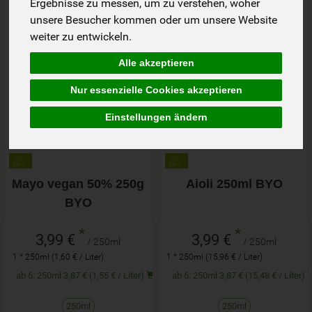
Ergebnisse zu messen, um zu verstehen, woher
unsere Besucher kommen oder um unsere Website
weiter zu entwickeln.
Alle akzeptieren
Nur essenzielle Cookies akzeptieren
Einstellungen ändern
Mayo vegan 50% 250g
Aioli 250ml BYO
BYO
*
*
3,99 €
3,99 €
/ 250ml
/ 250ml
1 * 250ml (1,60 € / Liter)
1 * 250ml (15,96 € / Liter)
ab 6: 250ml 3,87 € (1,55 € / Liter)
ab 6: 250ml 3,87 € (15,48 € / Liter)
250ml
250ml