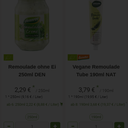
Remoulade ohne Ei
Vegane Remoulade
250ml DEN
Tube 190ml NAT
*
*
2,29 €
3,79 €
/ 250ml
/ 190ml
1 * 250ml (9,16 € / Liter)
1 * 190ml (19,95 € / Liter)
ab 6: 250ml 2,22 € (8,88 € / Liter)
ab 8: 190ml 3,68 € (19,37 € / Liter)
250ml
190ml
Anzahl
Anzahl