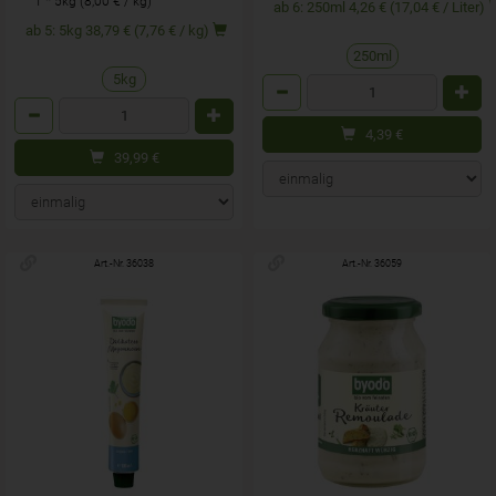
1 * 5kg (8,00 € / kg)
ab 6: 250ml 4,26 € (17,04 € / Liter)
ab 5: 5kg 38,79 € (7,76 € / kg)
250ml
5kg
Anzahl
Anzahl
4,39
€
39,99
€
Art.-Nr. 36038
Art.-Nr. 36059