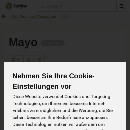
Produkt
Salz, Gewürze & Würzsaucen
Mayo
Mayo
15 von 6178
Nehmen Sie Ihre Cookie-
Einstellungen vor
Hersteller
Ernährung
Diese Website verwendet Cookies und Targeting
Allergene
Technologien, um Ihnen ein besseres Internet-
Erlebnis zu ermöglichen und die Werbung, die Sie
sehen, besser an Ihre Bedürfnisse anzupassen.
Diese Technologien nutzen wir außerdem um
Art.-Nr. 36198
Art.-Nr. 200309