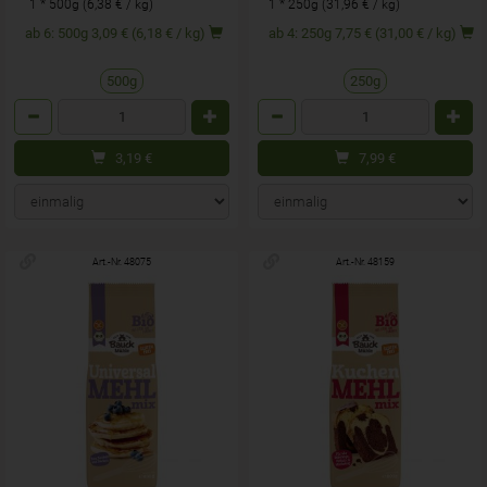
1 * 500g (6,38 € / kg)
1 * 250g (31,96 € / kg)
ab 6: 500g 3,09 € (6,18 € / kg)
ab 4: 250g 7,75 € (31,00 € / kg)
500g
250g
Anzahl
Anzahl
3,19
€
7,99
€
Art.-Nr. 48075
Art.-Nr. 48159