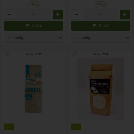
250g
500g
Anzahl
Anzahl
2,29
€
5,19
€
Art.-Nr. 45187
Art.-Nr. 45059