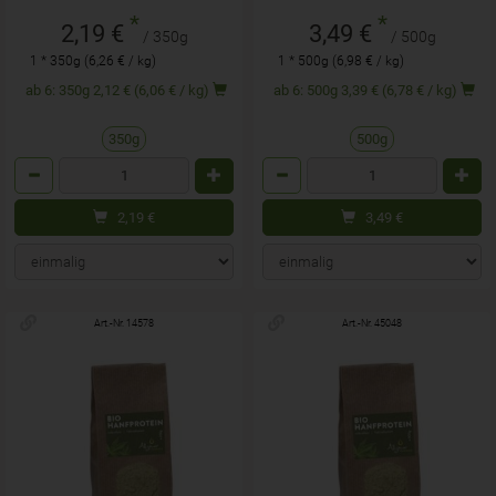
*
*
2,19 €
3,49 €
/ 350g
/ 500g
1 * 350g (6,26 € / kg)
1 * 500g (6,98 € / kg)
ab 6: 350g 2,12 € (6,06 € / kg)
ab 6: 500g 3,39 € (6,78 € / kg)
350g
500g
Anzahl
Anzahl
2,19
€
3,49
€
Art.-Nr. 14578
Art.-Nr. 45048