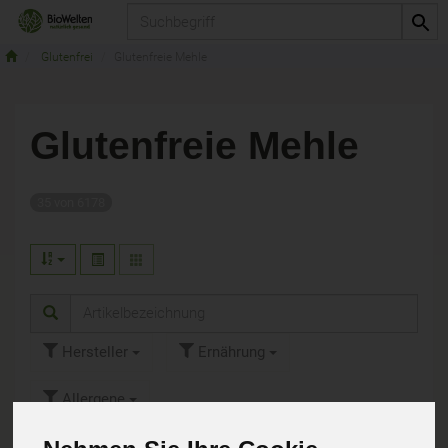
Produkt
Glutenfrei
Glutenfreie Mehle
Glutenfreie Mehle
35 von 6178
Hersteller
Ernährung
Allergene