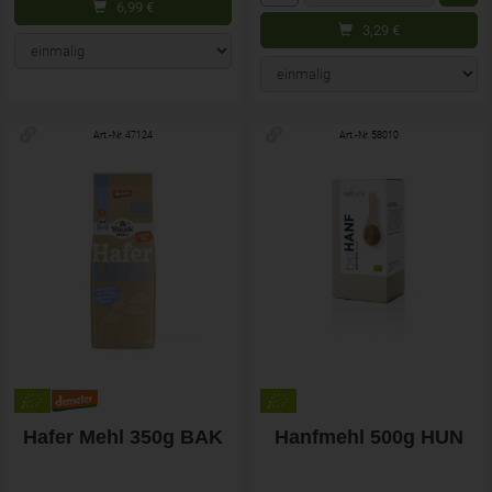
6,99
€
3,29
€
Art.-Nr. 47124
Art.-Nr. 58010
Hafer Mehl 350g BAK
Hanfmehl 500g HUN