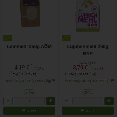
Leinmehl 250g AÖM
Lupinenmehl 250g
RAP
bisher 3,99 €
*
*
4,19 €
3,79 €
/ 250g
/ 250g
1 * 250g (16,76 € / kg)
1 * 250g (15,16 € / kg)
ab 4: 250g 4,06 € (16,24 € / kg)
ab 6: 250g 3,87 € (15,48 € / kg)
250g
250g
Anzahl
Anzahl
4,19
€
3,79
€