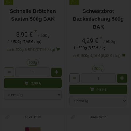
Schnelle Brötchen
Schwarzbrot
Saaten 500g BAK
Backmischung 500g
BAK
*
3,99 €
/ 500g
*
4,29 €
/ 500g
1 * 500g (7,98 € / kg)
1 * 500g (8,58 € / kg)
ab 6: 500g 3,87 € (7,74 € / kg)
ab 6: 500g 4,16 € (8,32 € / kg)
500g
500g
Anzahl
Anzahl
3,99
€
4,29
€
Art.-Nr. 45170
Art.-Nr. 48070