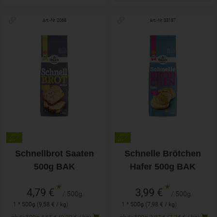
Art.-Nr. 2068
Art.-Nr. 33187
Schnellbrot Saaten
Schnelle Brötchen
500g BAK
Hafer 500g BAK
*
*
4,79 €
3,99 €
/ 500g
/ 500g
1 * 500g (9,58 € / kg)
1 * 500g (7,98 € / kg)