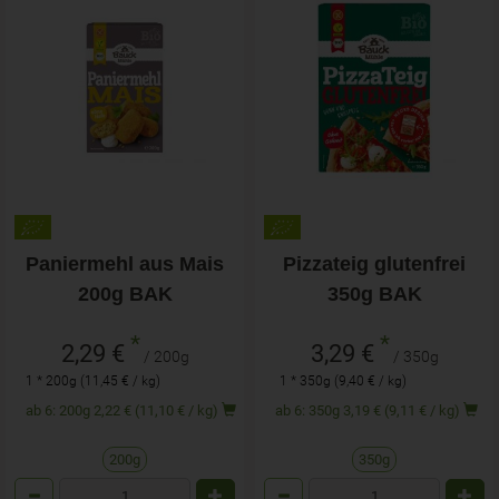
Paniermehl aus Mais
Pizzateig glutenfrei
200g BAK
350g BAK
*
*
2,29 €
3,29 €
/ 200g
/ 350g
1 * 200g (11,45 € / kg)
1 * 350g (9,40 € / kg)
ab 6: 200g 2,22 € (11,10 € / kg)
ab 6: 350g 3,19 € (9,11 € / kg)
200g
350g
Anzahl
Anzahl