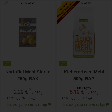
5% auf Rapunzel
Art.-Nr. 48042
Art.-Nr. 48080
Aktion!
bis zum 16.6.2027
Kartoffel Mehl Stärke
Kichererbsen Mehl
250g BAK
500g RAP
bisher 5,49 €
*
*
2,29 €
5,19 €
/ 250g
/ 500g
1 * 250g (0,92 € / kg)
1 * 500g (10,38 € / kg)
ab 6: 250g 2,22 € (0,89 € / kg)
ab 6: 500g 5,33 € (10,66 € / kg)