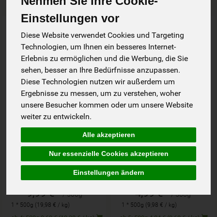
Nehmen Sie Ihre Cookie-
Einstellungen vor
Art.-Nr. 45127
Art.-Nr. 45006
Diese Website verwendet Cookies und Targeting
Technologien, um Ihnen ein besseres Internet-
Erlebnis zu ermöglichen und die Werbung, die Sie
sehen, besser an Ihre Bedürfnisse anzupassen.
Diese Technologien nutzen wir außerdem um
Ergebnisse zu messen, um zu verstehen, woher
unsere Besucher kommen oder um unsere Website
weiter zu entwickeln.
Alle akzeptieren
Traubenkern Mehl
Braunhirse Mehl 500g
Nur essenzielle Cookies akzeptieren
500g AÖM
WER
Einstellungen ändern
*
*
9,99 €
4,99 €
/ 500g
/ 500g
1 * 500g (19,98 € / kg)
1 * 500g (9,98 € / kg)