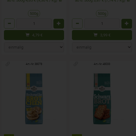
ab 6: 500g 4,65 € (9,30 € / kg)
ab 6: 500g 3,87 € (7,74 € / kg)
500g
500g
Anzahl
Anzahl
4,79
€
3,99
€
Art.-Nr. 38078
Art.-Nr. 48033