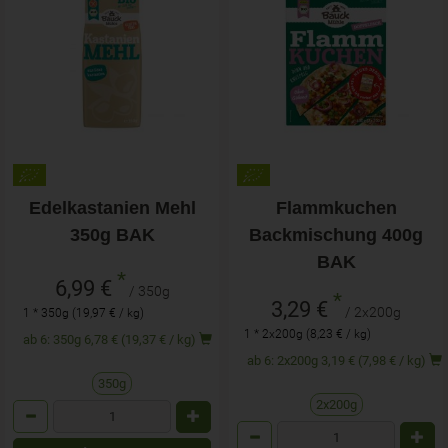
Edelkastanien Mehl
Flammkuchen
350g BAK
Backmischung 400g
BAK
*
6,99 €
/ 350g
*
3,29 €
/ 2x200g
1 * 350g (19,97 € / kg)
1 * 2x200g (8,23 € / kg)
ab 6: 350g 6,78 € (19,37 € / kg)
ab 6: 2x200g 3,19 € (7,98 € / kg)
350g
2x200g
Anzahl
Anzahl