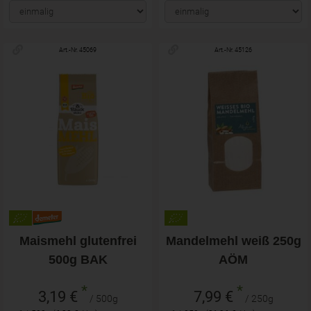
Art.-Nr. 45069
Art.-Nr. 45126
Maismehl glutenfrei
Mandelmehl weiß 250g
500g BAK
AÖM
*
*
3,19 €
7,99 €
/ 500g
/ 250g