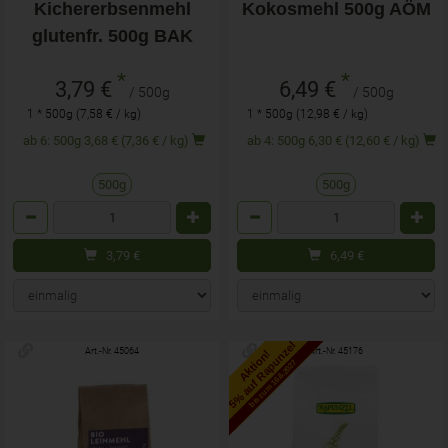
Kichererbsenmehl
Kokosmehl 500g AÖM
glutenfr. 500g BAK
*
*
3,79 €
6,49 €
/ 500g
/ 500g
1 * 500g (7,58 € / kg)
1 * 500g (12,98 € / kg)
ab 6: 500g 3,68 € (7,36 € / kg)
ab 4: 500g 6,30 € (12,60 € / kg)
500g
500g
Anzahl
Anzahl
3,79
€
6,49
€
5% auf Rapunzel
Art.-Nr. 45064
Art.-Nr. 45176
Aktion!
bis zum 16.6.2027