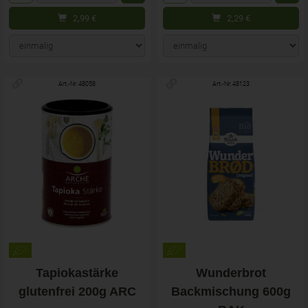
2,99
€
2,29
€
Art.-Nr. 48058
Art.-Nr. 48123
Tapiokastärke
Wunderbrot
glutenfrei 200g ARC
Backmischung 600g