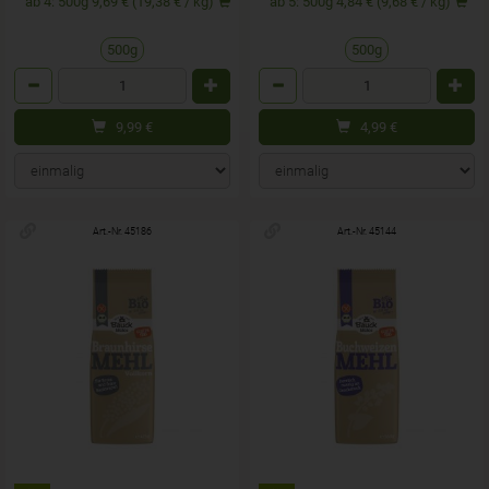
ab 4: 500g 9,69 € (19,38 € / kg)
ab 5: 500g 4,84 € (9,68 € / kg)
500g
500g
Anzahl
Anzahl
9,99
€
4,99
€
Art.-Nr. 45186
Art.-Nr. 45144