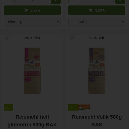
2,29
€
3,29
€
Art.-Nr. 45162
Art.-Nr. 10938
Reismehl hell
Reismehl Vollk 500g
glutenfrei 500g BAK
BAK