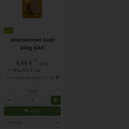
Wunderbrød Gold
600g BAK
*
4,99 €
/ 600g
1 * 600g (8,32 € / kg)
ab 6: 600g 4,84 € (8,07 € / kg)
600g
Anzahl
4,99
€