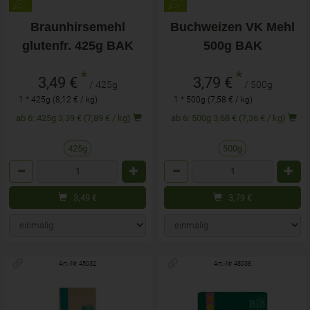
Braunhirsemehl
Buchweizen VK Mehl
glutenfr. 425g BAK
500g BAK
*
*
3,49 €
3,79 €
/ 425g
/ 500g
1 * 425g (8,12 € / kg)
1 * 500g (7,58 € / kg)
ab 6: 425g 3,39 € (7,89 € / kg)
ab 6: 500g 3,68 € (7,36 € / kg)
425g
500g
Anzahl
Anzahl
3,49
€
3,79
€
Art.-Nr. 45032
Art.-Nr. 48038