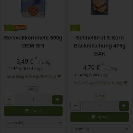
Reisvollkornmehl 500g
Schnellbrot 5 Korn
DEM SPI
Backmischung 475g
BAK
*
3,49 €
/ 500g
*
4,79 €
/ 475g
1 * 500g (6,98 € / kg)
1 * 475g (9,98 € / kg)
ab 4: 500g 3,39 € (6,78 € / kg)
ab 6: 475g 4,65 € (9,69 € / kg)
500g
475g
Anzahl
Anzahl
3,49
€
4,79
€