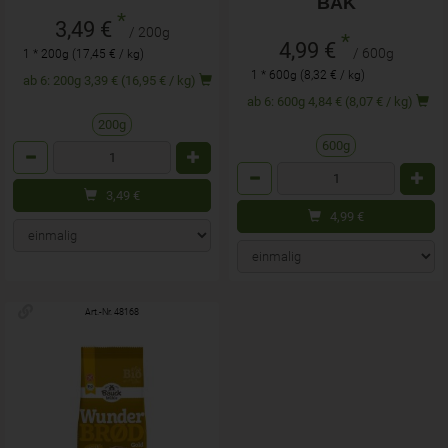
BAK
*
3,49 €
/ 200g
*
4,99 €
/ 600g
1 * 200g (17,45 € / kg)
1 * 600g (8,32 € / kg)
ab 6: 200g 3,39 € (16,95 € / kg)
ab 6: 600g 4,84 € (8,07 € / kg)
200g
600g
Anzahl
Anzahl
3,49
€
4,99
€
Art.-Nr. 48168