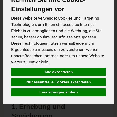
Unternehmen und unseren Angeboten. Für externe
Einstellungen vor
Links zu fremden Inhalten übernehmen wir trotz
sorgfältiger inhaltlicher Kontrolle keine Haftung, da wir
Diese Website verwendet Cookies und Targeting
die Übermittlung dieser Information nicht veranlasst,
Technologien, um Ihnen ein besseres Internet-
den Adressaten der übermittelten Information und die
Erlebnis zu ermöglichen und die Werbung, die Sie
übermittelten Informationen selbst nicht ausgewählt
sehen, besser an Ihre Bedürfnisse anzupassen.
oder verändert haben.
Diese Technologien nutzen wir außerdem um
Der Schutz Deiner personenbezogenen Daten bei der
Ergebnisse zu messen, um zu verstehen, woher
Erhebung, Verarbeitung und Nutzung anlässlich Deines
unsere Besucher kommen oder um unsere Website
Besuchs auf unseren Internetseiten ist uns ein
weiter zu entwickeln.
wichtiges Anliegen und erfolgt im Rahmen der
gesetzlichen Vorschriften, über die Du Dich z.B. unter
Alle akzeptieren
www.bfd.bund.de
informieren kannst.
Nur essenzielle Cookies akzeptieren
Im Folgenden erläutern wir Dir, welche Informationen
wir während Deines Besuchs auf unseren Webseiten
Einstellungen ändern
erfassen und wie diese genutzt werden:
1. Erhebung und
Speicherung