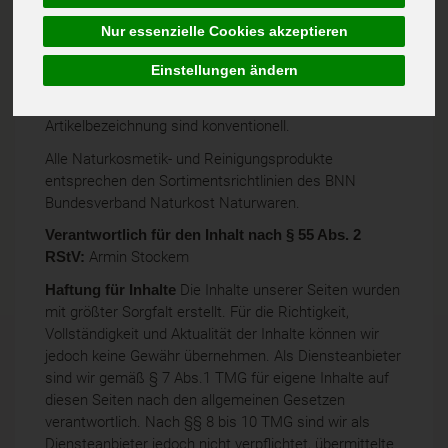
Umsatzsteuer-Identifikationsnummer
Nur essenzielle Cookies akzeptieren
gemäß §27 a Umsatzsteuergesetz: DE306431250
Einstellungen ändern
Ökokontrollstell-Nummer: DE-ÖKO-006
Alle mit * gekennzeichneten Artikel am Ende der
Artikelbezeichnung sind konventionell.
Alle Naturkosmetik- und Reinigungsprodukte
entsprechen den Sortimentsrichtlinien des BNN
Bundesverband Naturkost Naturwaren.
Verantwortlich für den Inhalt nach § 55 Abs. 2
RStV:
Armin Stockem
Haftung für Inhalte
Die Inhalte unserer Seiten wurden
mit größter Sorgfalt erstellt. Für die Richtigkeit,
Vollständigkeit und Aktualität der Inhalte können wir
jedoch keine Gewähr übernehmen. Als Diensteanbieter
sind wir gemäß § 7 Abs.1 TMG für eigene Inhalte auf
diesen Seiten nach den allgemeinen Gesetzen
verantwortlich. Nach §§ 8 bis 10 TMG sind wir als
Diensteanbieter jedoch nicht verpflichtet, übermittelte