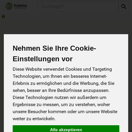
Produkt
Impressum
Nehmen Sie Ihre Cookie-
Einstellungen vor
Angaben gemäß § 5 TMG:
Diese Website verwendet Cookies und Targeting
Ökoase Biowelten GmbH
Technologien, um Ihnen ein besseres Internet-
Liststraße 22 87509 Immenstadt
Erlebnis zu ermöglichen und die Werbung, die Sie
Tel. 08323-9683820
sehen, besser an Ihre Bedürfnisse anzupassen.
info@biowelten.de
Diese Technologien nutzen wir außerdem um
Geschäftsführer: Armin Stockem
Ergebnisse zu messen, um zu verstehen, woher
unsere Besucher kommen oder um unsere Website
Eintragung im Handelsregister
Registergericht:Amtsgericht Kempten
weiter zu entwickeln.
Registernummer: 13245
Alle akzeptieren