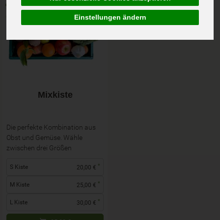
Einstellungen ändern
Mixkiste
Die perfekte Kombination aus
Obst und Gemüse. Wähle
zwischen drei Größen
*
S Kiste
20,00 €
*
M Kiste
25,00 €
*
L Kiste
30,00 €