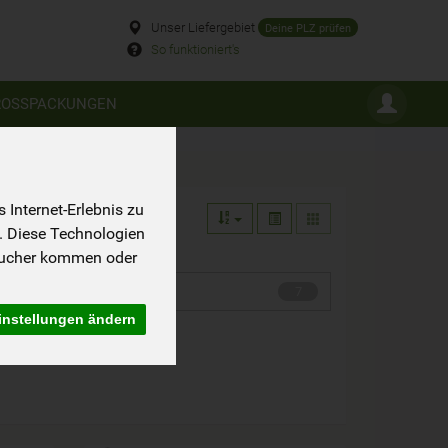
Unser Liefergebiet
Deine PLZ prüfen
So funktioniert's
ROSSPACKUNGEN
Internet-Erlebnis zu
. Diese Technologien
sucher kommen oder
Puddingpulver & Co
7
instellungen ändern