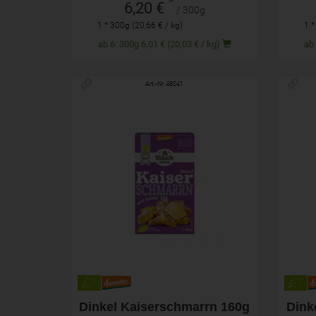
*
6,20 €
/ 300g
1 * 300g (20,66 € / kg)
1 *
ab 6: 300g 6,01 € (20,03 € / kg)
Art.-Nr. 48041
160g
Anzahl
Anza
2,19
€
Dinkel Kaiserschmarrn 160g
Dink