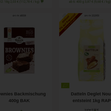
ab 12: 18g 2,03 € (112,78 € / kg)
ab 6: 400 g 3,87 € (9,68 € / kg
5% auf Rapunzel
Art.-Nr. 48006
Art.-Nr. 202953
Aktion!
bis zum 16.6.2027
400g
1kg
hl
Anzahl
4,29
€
9,49
€
ownies Backmischung
Datteln Deglet Nou
400g BAK
entsteint 1kg RAP
bisher 9,99 €