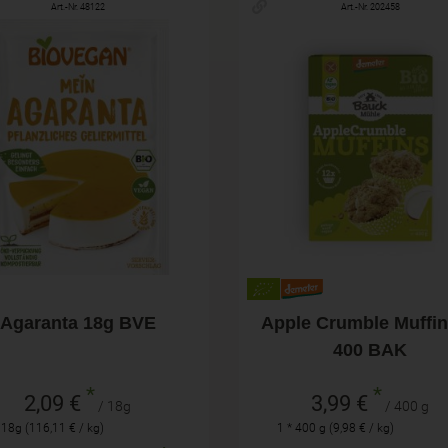
Art.-Nr. 48122
Art.-Nr. 202458
18g
400 g
hl
Anzahl
2,09
€
3,99
€
Agaranta 18g BVE
Apple Crumble Muffin
400 BAK
*
*
2,09 €
3,99 €
/ 18g
/ 400 g
 18g (116,11 € / kg)
1 * 400 g (9,98 € / kg)