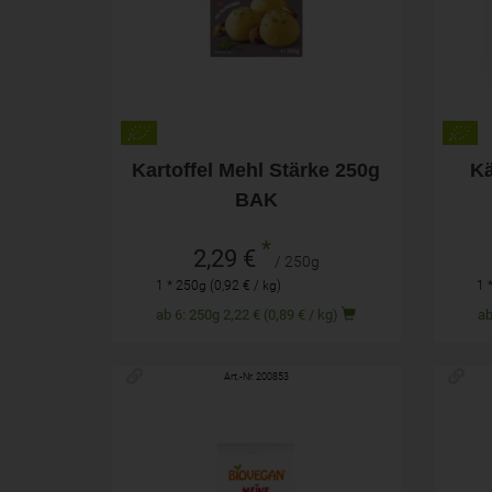
2,29
€
Kartoffel Mehl Stärke 250g
K
BAK
*
2,29 €
/ 250g
1 * 250g (0,92 € / kg)
1 
ab 6: 250g 2,22 € (0,89 € / kg)
Art.-Nr. 200853
100g