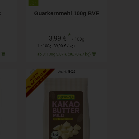
C
Guarkernmehl 100g BVE
*
3,99 €
/ 100g
1 * 100g (39,90 € / kg)
g)
ab 8: 100g 3,87 € (38,70 € / kg)
5% auf Rapunzel
Art.-Nr. 48026
Aktion!
bis zum 16.6.2027
100g
Anzahl
7,59
€