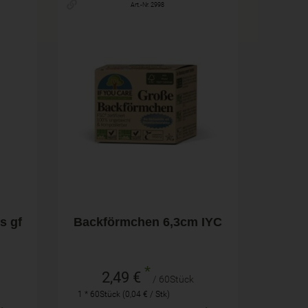
Art.-Nr. 2998
60Stück
Anzahl
2,49
€
s gf
Backförmchen 6,3cm IYC
*
2,49 €
/ 60Stück
1 * 60Stück (0,04 € / Stk)