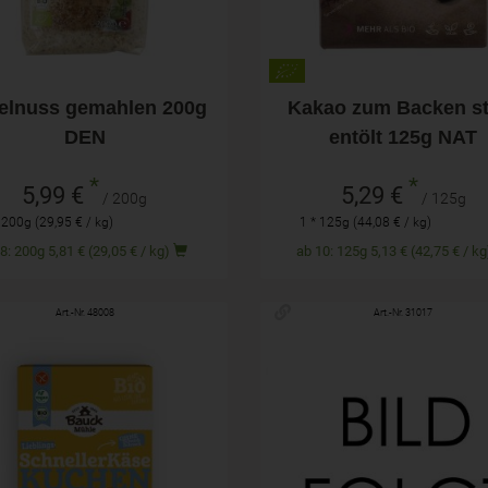
elnuss gemahlen 200g
Kakao zum Backen st
DEN
entölt 125g NAT
*
*
5,99 €
5,29 €
/ 200g
/ 125g
 200g (29,95 € / kg)
1 * 125g (44,08 € / kg)
ab 8: 200g 5,81 € (29,05 € / kg)
ab 10: 125g 5,13 € (42,75 € /
Art.-Nr. 48008
Art.-Nr. 31017
485g
250g
hl
Anzahl