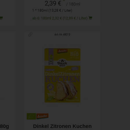
*
2,39 €
/ 180ml
1 * 180ml (13,28 € / Liter)
ab 6: 180ml 2,32 € (12,89 € / Liter)
Art.-Nr. 48013
485g
Anzahl
4,29
€
180g
Dinkel Zitronen Kuchen