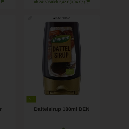
)
ab 24: 60Stück 2,42 € (0,04 € / )
Art.-Nr. 200566
180ml
Anzahl
2,39
€
r
Dattelsirup 180ml DEN