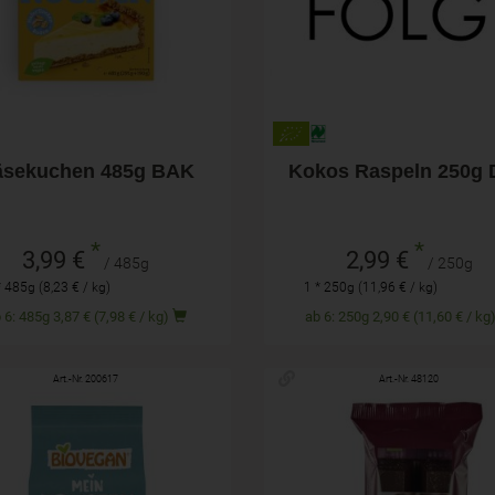
3,99
€
2,99
€
äsekuchen 485g BAK
Kokos Raspeln 250g
*
*
3,99 €
2,99 €
/ 485g
/ 250g
* 485g (8,23 € / kg)
1 * 250g (11,96 € / kg)
ab 6: 485g 3,87 € (7,98 € / kg)
ab 6: 250g 2,90 € (11,60 € / k
Art.-Nr. 200617
Art.-Nr. 48120
500g
150g