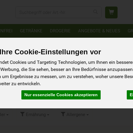
Produkt
NFREI
GETRÄNKE
DROGERIE
ANGEBOTE & NEUES
G
hre Cookie-Einstellungen vor
det Cookies und Targeting Technologien, um Ihnen ein besseres 
 Werbung, die Sie sehen, besser an Ihre Bedürfnisse anzupassen
6178
m um Ergebnisse zu messen, um zu verstehen, woher unsere Be
iter zu entwickeln.
Bindemittel & VegEgg
15
Nur essenzielle Cookies akzeptieren
E
ler
Ernährung
Allergene