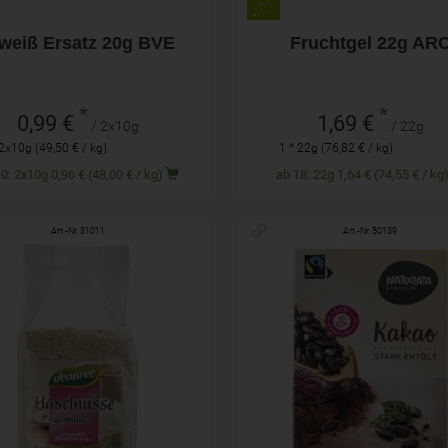
weiß Ersatz 20g BVE
Fruchtgel 22g AR
*
*
0,99 €
1,69 €
/ 2x10g
/ 22g
 2x10g (49,50 € / kg)
1 * 22g (76,82 € / kg)
ab 10: 2x10g 0,96 € (48,00 € / kg)
ab 18: 22g 1,64 € (74,55 € / k
Art.-Nr. 31011
Art.-Nr. 50139
200g
125g
hl
Anzahl
5,99
€
5,29
€