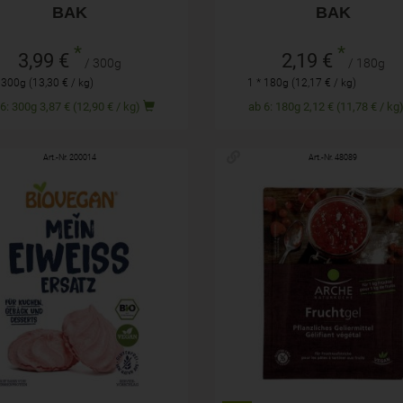
BAK
BAK
*
*
3,99 €
2,19 €
/ 300g
/ 180g
 300g (13,30 € / kg)
1 * 180g (12,17 € / kg)
ab 6: 300g 3,87 € (12,90 € / kg)
ab 6: 180g 2,12 € (11,78 € / k
Art.-Nr. 200014
Art.-Nr. 48089
2x10g
22g
hl
Anzahl
0,99
€
1,69
€