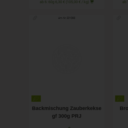
ab 6: 60g 6,30 € (105,00 € / kg)
Art.-Nr. 201083
300g
Anzahl
Anza
6,20
€
Backmischung Zauberkekse
Br
gf 300g PRJ