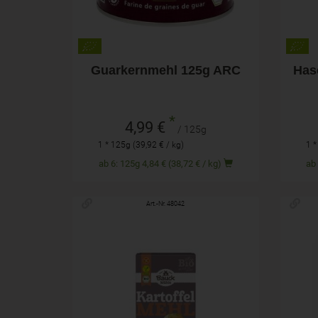
Guarkernmehl 125g ARC
Has
*
4,99 €
/ 125g
1 * 125g (39,92 € / kg)
1 *
ab 6: 125g 4,84 € (38,72 € / kg)
Art.-Nr. 48042
250g
Anzahl
Anza