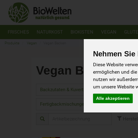
FRISCHES
NATURKOST
BIOKISTEN
VEGAN
GLUTE
Produkte
Vegan
Vegan Backen
Nehmen Sie I
Diese Website verwen
Vegan Backen
ermöglichen und die
57 von 
nutzen wir außerde
um unsere Website we
Backzutaten & Kuvertüre
23
Alle akzeptieren
Fertigbackmischungen vegan
12
Herstel