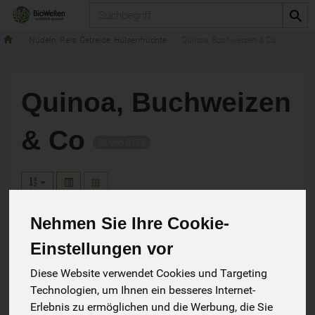
Produkt
Nudeln, Reis, Getreide, Hülsenfrüchte
Quinoa, Buchweizen & Co
Quinoa, Buchweizen
& Co
22 von 6178
Nehmen Sie Ihre Cookie-
Einstellungen vor
Hersteller
Ernährung
Diese Website verwendet Cookies und Targeting
Allergene
Technologien, um Ihnen ein besseres Internet-
Erlebnis zu ermöglichen und die Werbung, die Sie