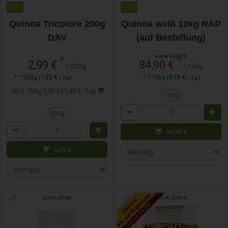
Quinoa Tricolore 200g
Quinoa weiß 10kg RAP
DAV
(auf Bestellung)
bisher 89,00 €
*
*
2,99 €
84,90 €
/ 200g
/ 10kg
1 * 200g (1,50 € / kg)
1 * 10kg (8,49 € / kg)
ab 8: 200g 2,90 € (1,45 € / kg)
10kg
Anzahl
200g
Anzahl
84,90
€
2,99
€
5% auf Rapunzel
Art.-Nr. 45168
Art.-Nr. 200819
Aktion!
bis zum 16.6.2027