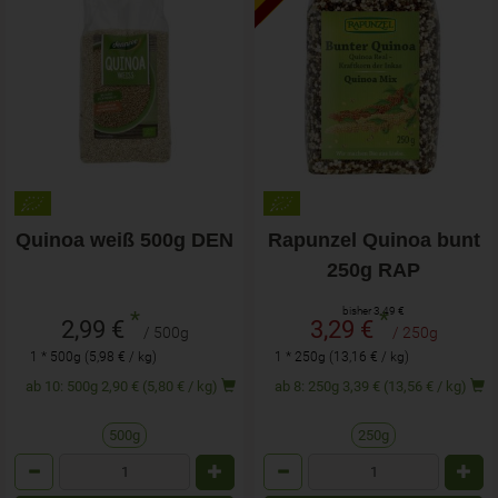
Quinoa weiß 500g DEN
Rapunzel Quinoa bunt
250g RAP
bisher 3,49 €
*
*
2,99 €
3,29 €
/ 500g
/ 250g
1 * 500g (5,98 € / kg)
1 * 250g (13,16 € / kg)
ab 10: 500g 2,90 € (5,80 € / kg)
ab 8: 250g 3,39 € (13,56 € / kg)
500g
250g
Anzahl
Anzahl