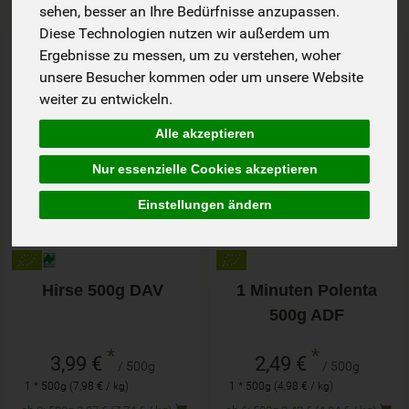
sehen, besser an Ihre Bedürfnisse anzupassen.
Diese Technologien nutzen wir außerdem um
Art.-Nr. 45054
Art.-Nr. 44080
Ergebnisse zu messen, um zu verstehen, woher
unsere Besucher kommen oder um unsere Website
weiter zu entwickeln.
Alle akzeptieren
Nur essenzielle Cookies akzeptieren
Einstellungen ändern
Hirse 500g DAV
1 Minuten Polenta
500g ADF
*
*
3,99 €
2,49 €
/ 500g
/ 500g
1 * 500g (7,98 € / kg)
1 * 500g (4,98 € / kg)