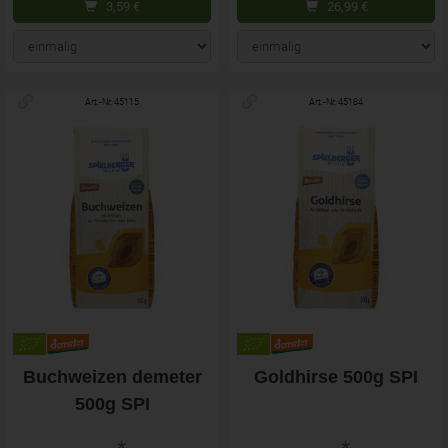
3,59
€
26,99
€
Art.-Nr. 45115
Art.-Nr. 45184
Buchweizen demeter
Goldhirse 500g SPI
500g SPI