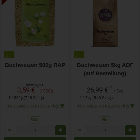
Buchweizen 500g RAP
Buchweizen 5kg ADF
(auf Bestellung)
bisher 3,79 €
*
*
3,59 €
26,99 €
/ 500g
/ 5kg
1 * 500g (7,18 € / kg)
1 * 5kg (5,40 € / kg)
ab 6: 500g 3,68 € (7,36 € / kg)
ab 5: 5kg 26,18 € (5,24 € / kg)
500g
5kg
Anzahl
Anzahl