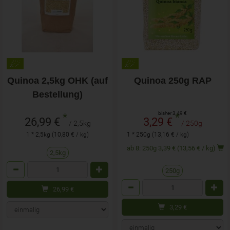
Quinoa 2,5kg OHK (auf
Quinoa 250g RAP
Bestellung)
bisher 3,49 €
*
*
26,99 €
3,29 €
/ 2,5kg
/ 250g
1 * 2,5kg (10,80 € / kg)
1 * 250g (13,16 € / kg)
ab 8: 250g 3,39 € (13,56 € / kg)
2,5kg
Anzahl
250g
Anzahl
26,99
€
3,29
€