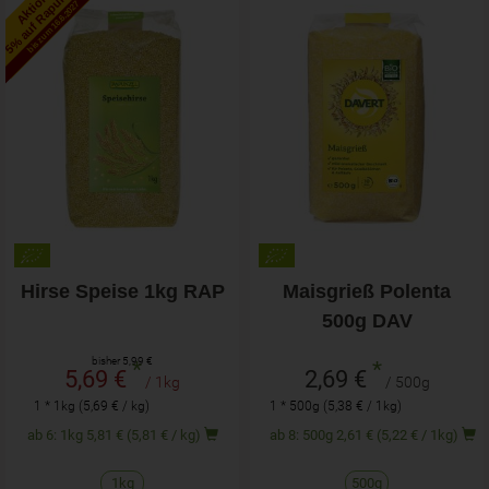
5% auf Rapunzel
Aktion!
bis zum 16.6.2027
Hirse Speise 1kg RAP
Maisgrieß Polenta
500g DAV
bisher 5,99 €
*
*
5,69 €
2,69 €
/ 1kg
/ 500g
1 * 1kg (5,69 € / kg)
1 * 500g (5,38 € / 1kg)
ab 6: 1kg 5,81 € (5,81 € / kg)
ab 8: 500g 2,61 € (5,22 € / 1kg)
1kg
500g