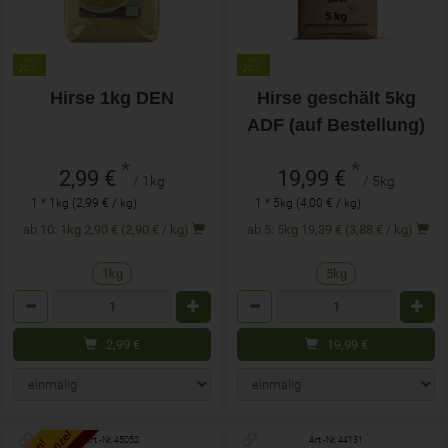
Hirse 1kg DEN
Hirse geschält 5kg
ADF (auf Bestellung)
*
*
2,99 €
19,99 €
/ 1kg
/ 5kg
1 * 1kg (2,99 € / kg)
1 * 5kg (4,00 € / kg)
ab 10: 1kg 2,90 € (2,90 € / kg)
ab 5: 5kg 19,39 € (3,88 € / kg)
1kg
5kg
Anzahl
Anzahl
2,99
€
19,99
€
Art.-Nr. 45052
Art.-Nr. 44131