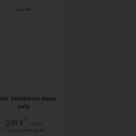
Art.-Nr. 9656
Stück
hl
2,99
€
nder Zahnbürste Maus
HYD
*
2,99 €
/ Stück
1 * Stück (2,99 € / Stück)