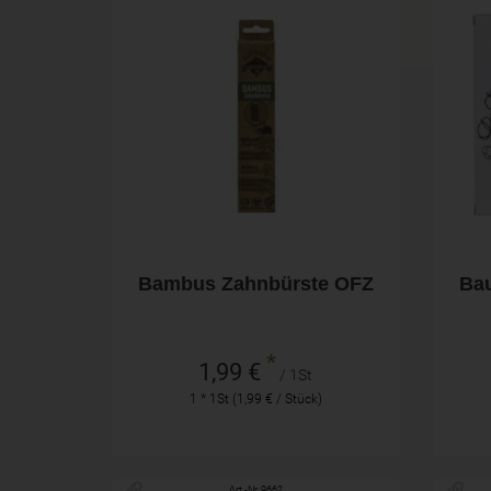
1St
Anzahl
Anza
1,99
€
Bambus Zahnbürste OFZ
Ba
*
1,99 €
/ 1St
1 * 1St (1,99 € / Stück)
Art.-Nr. 9662