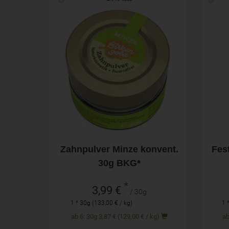
30g
Anzahl
Anza
3,99
€
Zahnpulver Minze konvent.
Fes
30g BKG*
*
3,99 €
/ 30g
1 * 30g (133,00 € / kg)
1 
ab 6: 30g 3,87 € (129,00 € / kg)