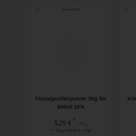
Art.-Nr. 201310
33 g
Anzahl
Anza
5,29
€
Flüssigseifenpulver 30g für
Ki
600ml SFA
*
5,29 €
/ 33 g
1 * 33 g (160,30 € / 1Kg)