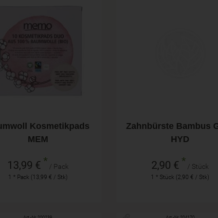
Pack
Stück
hl
Anzahl
13,99
€
2,90
€
umwoll Kosmetikpads
Zahnbürste Bambus 
MEM
HYD
*
*
13,99 €
2,90 €
/ Pack
/ Stück
1 * Pack (13,99 € / Stk)
1 * Stück (2,90 € / Stk)
Art.-Nr. 200239
Art.-Nr. 204170