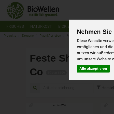
FRISCHES
NATURKOST
BIOKISTEN
VEGAN
GLUTE
Nehmen Sie I
Produkte
Drogerie
Plastikfrei leben
Feste Shampoos, Deo, Zahnpulver 
Diese Website verwen
ermöglichen und die
nutzen wir außerde
Feste Shampoos,
um unsere Website we
Co
Alle akzeptieren
10 von 6199
Herstel
Art.-Nr. 6030