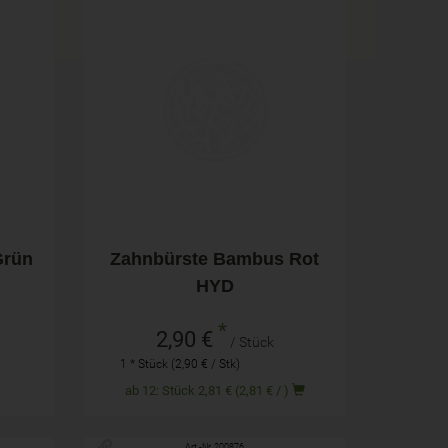
Stück
Anzahl
2,90
€
Grün
Zahnbürste Bambus Rot
HYD
*
2,90 €
/ Stück
1 * Stück (2,90 € / Stk)
ab 12: Stück 2,81 € (2,81 € / )
Art.-Nr. 200876