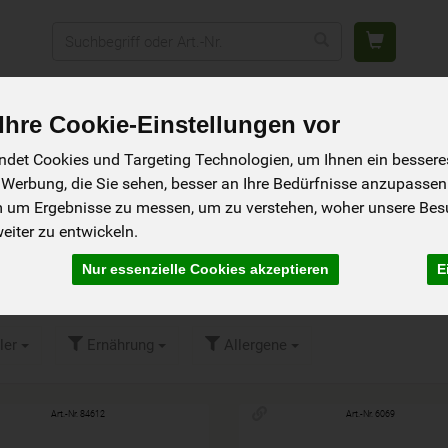
Produkt
NFREI
GETRÄNKE
DROGERIE
ANGEBOTE & NEUES
G
hre Cookie-Einstellungen vor
& Co
det Cookies und Targeting Technologien, um Ihnen ein besseres 
 Werbung, die Sie sehen, besser an Ihre Bedürfnisse anzupassen
m um Ergebnisse zu messen, um zu verstehen, woher unsere Be
 Deo, Zahnpulver &
iter zu entwickeln.
Nur essenzielle Cookies akzeptieren
E
ler
Ernährung
Allergene
Art.-Nr. 84612
Art.-Nr. 6069