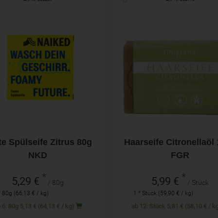
80g
Stück
hl
Anzahl
bald wieder verfügbar
5,99
€
te Spülseife Zitrus 80g
Haarseife Citronellaöl
NKD
FGR
*
*
5,29 €
5,99 €
/ 80g
/ Stück
* 80g (66,13 € / kg)
1 * Stück (59,90 € / kg)
ab 6: 80g 5,13 € (64,13 € / kg)
ab 12: Stück 5,81 € (58,10 € 