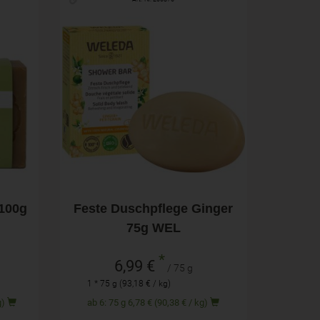
75 g
Anzahl
6,99
€
 100g
Feste Duschpflege Ginger
75g WEL
*
6,99 €
/ 75 g
1 * 75 g (93,18 € / kg)
/ kg)
ab 6: 75 g 6,78 € (90,38 € / kg)