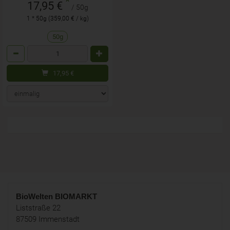
*
17,95 €
/ 50g
1 * 50g (359,00 € / kg)
50g
Anzahl
17,95
€
BioWelten
BIOMARKT
Liststraße 22
87509 Immenstadt