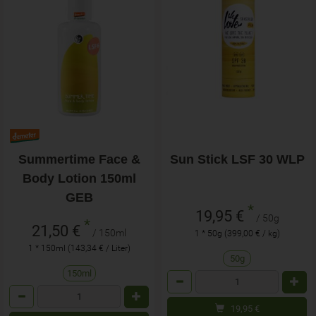
Summertime Face &
Sun Stick LSF 30 WLP
Body Lotion 150ml
GEB
*
19,95 €
/ 50g
*
21,50 €
/ 150ml
1 * 50g (399,00 € / kg)
1 * 150ml (143,34 € / Liter)
50g
150ml
Anzahl
Anzahl
19,95
€