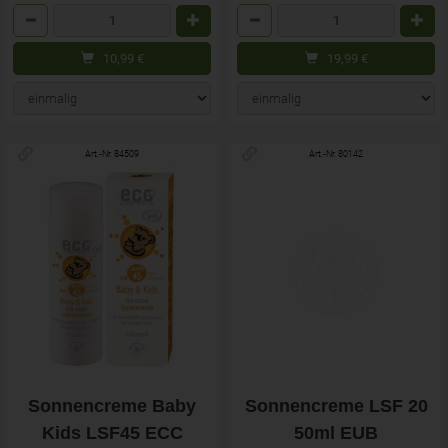
Anzahl
Anzahl
10,99
€
19,99
€
Art.-Nr. 84509
Art.-Nr. 80142
Sonnencreme Baby
Sonnencreme LSF 20
Kids LSF45 ECC
50ml EUB