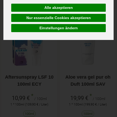
Alle akzeptieren
Art.-Nr. 84542
Art.-Nr. 84500
Nur essenzielle Cookies akzeptieren
Einstellungen ändern
Aftersunspray LSF 10
Aloe vera gel pur oh
100ml ECY
Duft 100ml SAV
*
*
10,99 €
19,99 €
/ 100ml
/ 100ml
1 * 100ml (109,90 € / Liter)
1 * 100ml (199,90 € / Liter)
100ml
100ml