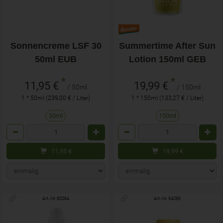
Sonnencreme LSF 30
Summertime After Sun
50ml EUB
Lotion 150ml GEB
*
*
11,95 €
19,99 €
/ 50ml
/ 150ml
1 * 50ml (239,00 € / Liter)
1 * 150ml (133,27 € / Liter)
50ml
150ml
Anzahl
Anzahl
11,95
€
19,99
€
Art.-Nr. 80064
Art.-Nr. 94089