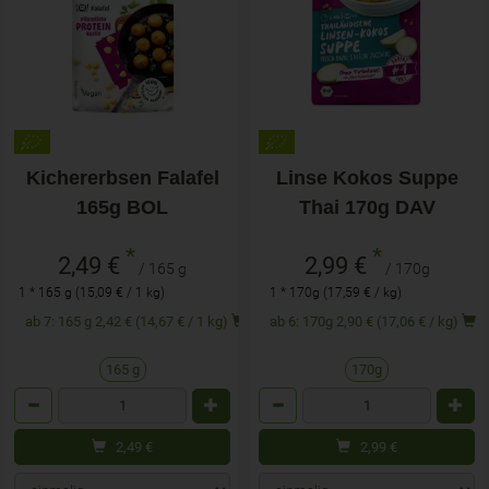
Kichererbsen Falafel
Linse Kokos Suppe
165g BOL
Thai 170g DAV
*
*
2,49 €
2,99 €
/ 165 g
/ 170g
1 * 165 g (15,09 € / 1 kg)
1 * 170g (17,59 € / kg)
ab 7: 165 g 2,42 € (14,67 € / 1 kg)
ab 6: 170g 2,90 € (17,06 € / kg)
165 g
170g
Anzahl
Anzahl
2,49
€
2,99
€