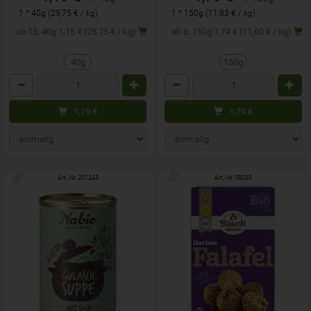
1 * 40g (29,75 € / kg)
1 * 150g (11,93 € / kg)
ab 15: 40g 1,15 € (28,75 € / kg)
ab 6: 150g 1,74 € (11,60 € / kg)
40g
150g
Anzahl
Anzahl
1,19
€
1,79
€
Art.-Nr. 201243
Art.-Nr. 38039