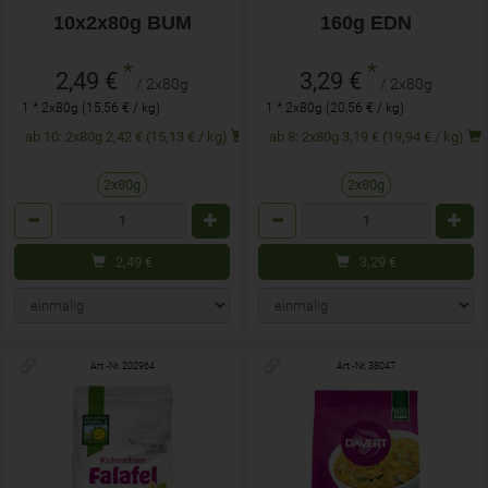
10x2x80g BUM
160g EDN
*
*
2,49 €
3,29 €
/ 2x80g
/ 2x80g
1 * 2x80g (15,56 € / kg)
1 * 2x80g (20,56 € / kg)
ab 10: 2x80g 2,42 € (15,13 € / kg)
ab 8: 2x80g 3,19 € (19,94 € / kg)
2x80g
2x80g
Anzahl
Anzahl
2,49
€
3,29
€
Art.-Nr. 202964
Art.-Nr. 38047