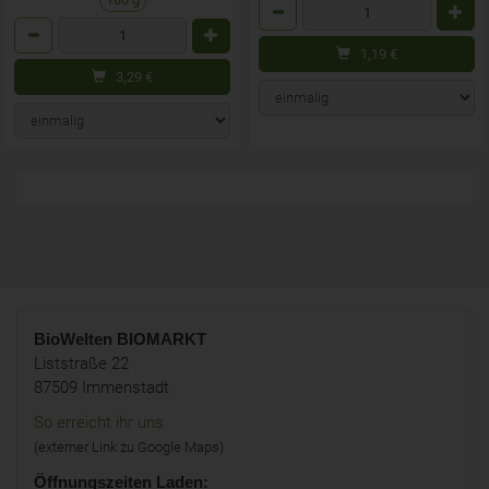
Anzahl
Anzahl
1,19
€
3,29
€
BioWelten
BIOMARKT
Liststraße 22
87509 Immenstadt
So erreicht ihr uns
(externer Link zu Google Maps)
Öffnungszeiten Laden: