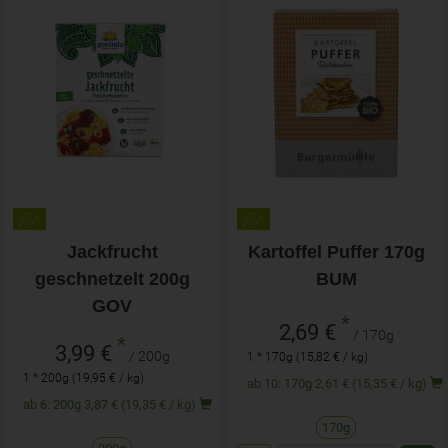
Jackfrucht
Kartoffel Puffer 170g
geschnetzelt 200g
BUM
GOV
*
2,69 €
/ 170g
*
3,99 €
/ 200g
1 * 170g (15,82 € / kg)
1 * 200g (19,95 € / kg)
ab 10: 170g 2,61 € (15,35 € / kg)
ab 6: 200g 3,87 € (19,35 € / kg)
170g