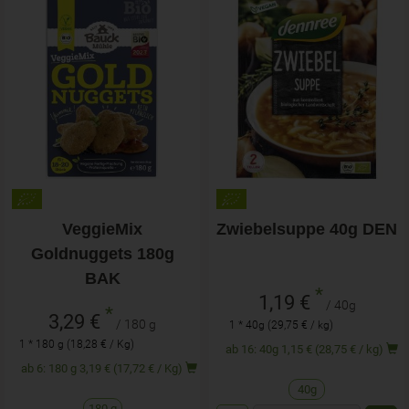
VeggieMix
Zwiebelsuppe 40g DEN
Goldnuggets 180g
BAK
*
1,19 €
/ 40g
*
3,29 €
/ 180 g
1 * 40g (29,75 € / kg)
1 * 180 g (18,28 € / Kg)
ab 16: 40g 1,15 € (28,75 € / kg)
ab 6: 180 g 3,19 € (17,72 € / Kg)
40g
180 g