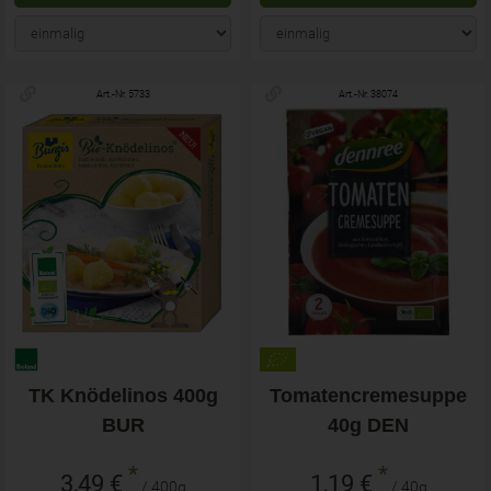
Art.-Nr. 5733
Art.-Nr. 38074
TK Knödelinos 400g
Tomatencremesuppe
BUR
40g DEN
*
*
3,49 €
1,19 €
/ 400g
/ 40g