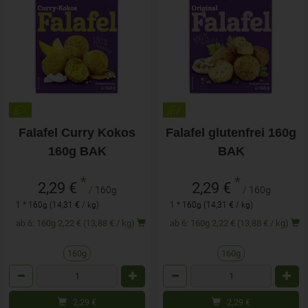
Falafel Curry Kokos
Falafel glutenfrei 160g
160g BAK
BAK
*
*
2,29 €
2,29 €
/ 160g
/ 160g
1 * 160g (14,31 € / kg)
1 * 160g (14,31 € / kg)
ab 6: 160g 2,22 € (13,88 € / kg)
ab 6: 160g 2,22 € (13,88 € / kg)
160g
160g
Anzahl
Anzahl
2,29
€
2,29
€