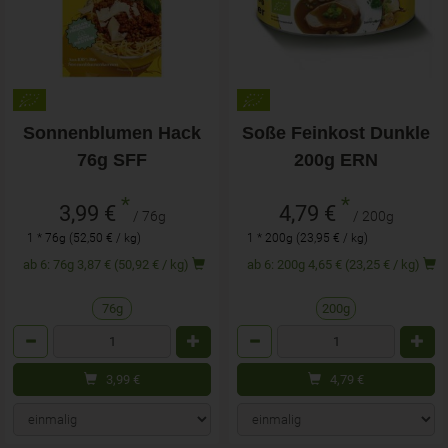
Sonnenblumen Hack
Soße Feinkost Dunkle
76g SFF
200g ERN
*
*
3,99 €
4,79 €
/ 76g
/ 200g
1 * 76g (52,50 € / kg)
1 * 200g (23,95 € / kg)
ab 6: 76g 3,87 € (50,92 € / kg)
ab 6: 200g 4,65 € (23,25 € / kg)
76g
200g
Anzahl
Anzahl
3,99
€
4,79
€