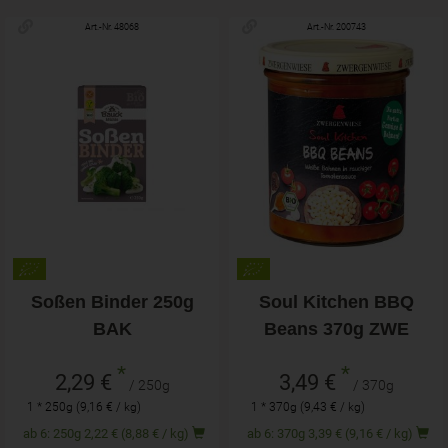
Art.-Nr. 48068
Art.-Nr. 200743
Soßen Binder 250g
Soul Kitchen BBQ
BAK
Beans 370g ZWE
*
*
2,29 €
3,49 €
/ 250g
/ 370g
1 * 250g (9,16 € / kg)
1 * 370g (9,43 € / kg)
ab 6: 250g 2,22 € (8,88 € / kg)
ab 6: 370g 3,39 € (9,16 € / kg)