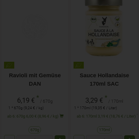
Ravioli mit Gemüse
Sauce Hollandaise
DAN
170ml SAC
*
*
6,19 €
3,29 €
/ 670g
/ 170ml
1 * 670g (9,24 € / kg)
1 * 170ml (19,35 € / Liter)
ab 6: 670g 6,00 € (8,96 € / kg)
ab 6: 170ml 3,19 € (18,76 € / Liter)
670g
170ml
Anzahl
Anzahl