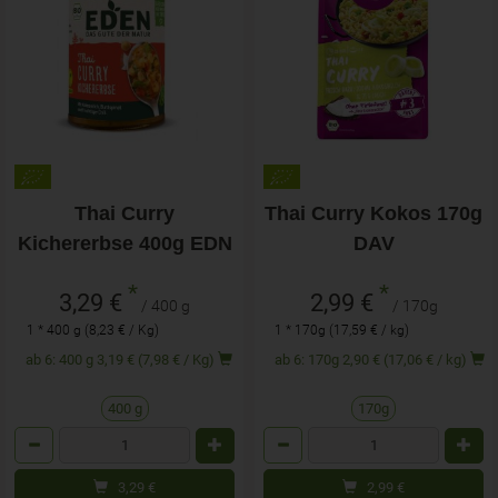
Thai Curry
Thai Curry Kokos 170g
Kichererbse 400g EDN
DAV
*
*
3,29 €
2,99 €
/ 400 g
/ 170g
1 * 400 g (8,23 € / Kg)
1 * 170g (17,59 € / kg)
ab 6: 400 g 3,19 € (7,98 € / Kg)
ab 6: 170g 2,90 € (17,06 € / kg)
400 g
170g
Anzahl
Anzahl
3,29
€
2,99
€