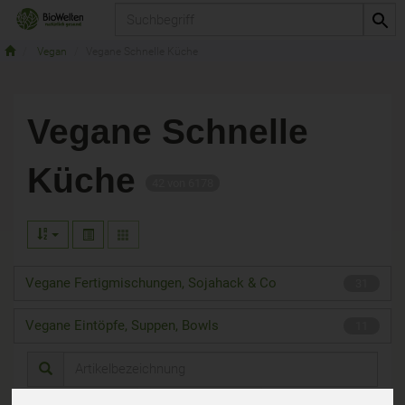
Produkt
Vegan
Vegane Schnelle Küche
Vegane Schnelle
Küche
42 von 6178
Vegane Fertigmischungen, Sojahack & Co
31
Vegane Eintöpfe, Suppen, Bowls
11
Hersteller
Ernährung