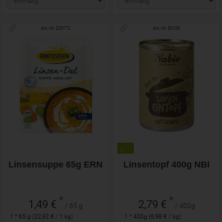
Art.-Nr. 203172
Art.-Nr. 30106
Linsensuppe 65g ERN
Linsentopf 400g NBI
*
*
1,49 €
2,79 €
/ 65 g
/ 400g
1 * 65 g (22,92 € / 1 kg)
1 * 400g (6,98 € / kg)