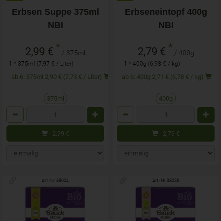
Erbsen Suppe 375ml
Erbseneintopf 400g
NBI
NBI
*
*
2,99 €
2,79 €
/ 375ml
/ 400g
1 * 375ml (7,97 € / Liter)
1 * 400g (6,98 € / kg)
ab 6: 375ml 2,90 € (7,73 € / Liter)
ab 6: 400g 2,71 € (6,78 € / kg)
375ml
400g
Anzahl
Anzahl
2,99
€
2,79
€
Art.-Nr. 38024
Art.-Nr. 38028