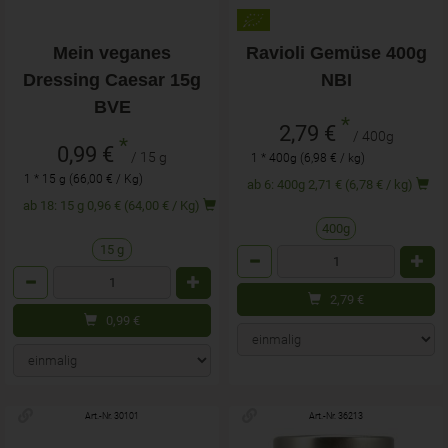
Mein veganes
Ravioli Gemüse 400g
Dressing Caesar 15g
NBI
BVE
*
2,79 €
/ 400g
*
0,99 €
/ 15 g
1 * 400g (6,98 € / kg)
1 * 15 g (66,00 € / Kg)
ab 6: 400g 2,71 € (6,78 € / kg)
ab 18: 15 g 0,96 € (64,00 € / Kg)
400g
15 g
Anzahl
Anzahl
2,79
€
0,99
€
Art.-Nr. 30101
Art.-Nr. 36213