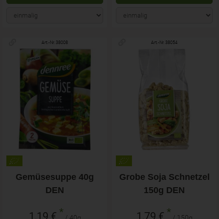
Art.-Nr. 38008
Art.-Nr. 38054
Gemüsesuppe 40g
Grobe Soja Schnetzel
DEN
150g DEN
*
*
1,19 €
1,79 €
/ 40g
/ 150g