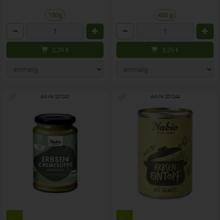
150g
400 g
Anzahl
Anzahl
2,29
€
3,29
€
Art.-Nr. 201241
Art.-Nr. 201244