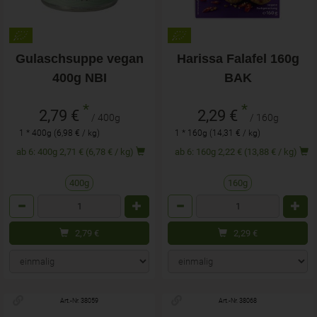
Gulaschsuppe vegan
Harissa Falafel 160g
400g NBI
BAK
*
*
2,79 €
2,29 €
/ 400g
/ 160g
1 * 400g (6,98 € / kg)
1 * 160g (14,31 € / kg)
ab 6: 400g 2,71 € (6,78 € / kg)
ab 6: 160g 2,22 € (13,88 € / kg)
400g
160g
Anzahl
Anzahl
2,79
€
2,29
€
Art.-Nr. 38059
Art.-Nr. 38068