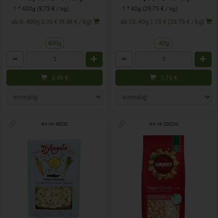
1 * 400g (8,73 € / kg)
1 * 40g (29,75 € / kg)
ab 8: 400g 3,39 € (8,48 € / kg)
ab 15: 40g 1,15 € (28,75 € / kg)
400g
40g
Anzahl
Anzahl
3,49
€
1,19
€
Art.-Nr. 46030
Art.-Nr. 200234