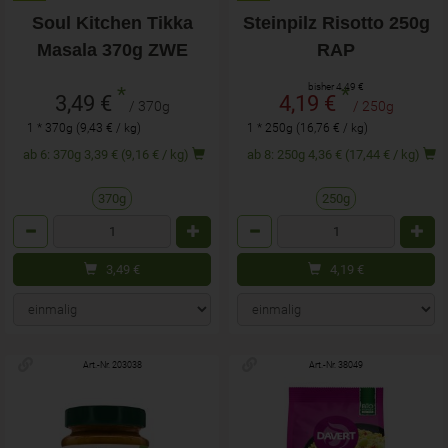
Soul Kitchen Tikka
Steinpilz Risotto 250g
Masala 370g ZWE
RAP
bisher 4,49 €
*
*
3,49 €
4,19 €
/ 370g
/ 250g
1 * 370g (9,43 € / kg)
1 * 250g (16,76 € / kg)
ab 6: 370g 3,39 € (9,16 € / kg)
ab 8: 250g 4,36 € (17,44 € / kg)
370g
250g
Anzahl
Anzahl
3,49
€
4,19
€
Art.-Nr. 203038
Art.-Nr. 38049