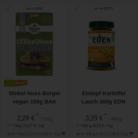
Art.-Nr. 38081
Art.-Nr. 203075
Dinkel Nuss Burger
Eintopf Kartoffel
vegan 150g BAK
Lauch 400g EDN
*
*
2,29 €
3,29 €
/ 150g
/ 400 g
1 * 150g (15,27 € / kg)
1 * 400 g (8,23 € / Kg)
ab 6: 150g 2,22 € (14,80 € / kg)
ab 6: 400 g 3,19 € (7,98 € / Kg)