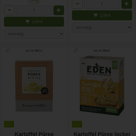
200g
Anzahl
Anzahl
2,69
€
3,99
€
Art.-Nr. 38014
Art.-Nr. 38041
Kartoffel Püree
Kartoffel Püree locker