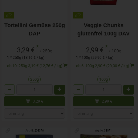
Tortellini Gemüse 250g
Veggie Chunks
DAP
glutenfrei 100g DAV
*
*
3,29 €
2,99 €
/ 250g
/ 100g
1 * 250g (13,16 € / kg)
1 * 100g (29,90 € / kg)
ab 10: 250g 3,19 € (12,76 € / kg)
ab 6: 100g 2,90 € (29,00 € / kg)
250g
100g
Anzahl
Anzahl
3,29
€
2,99
€
Art.-Nr. 203376
Art.-Nr. 38071