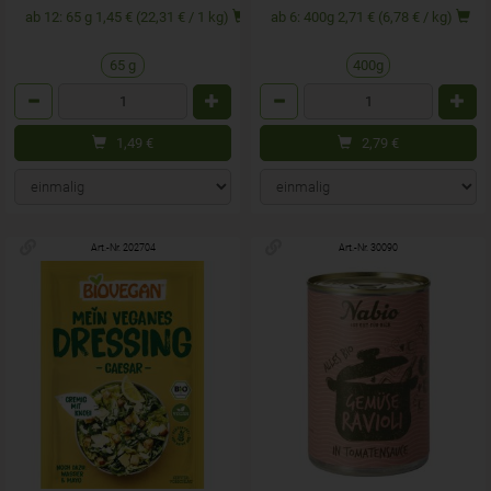
ab 12: 65 g 1,45 € (22,31 € / 1 kg)
ab 6: 400g 2,71 € (6,78 € / kg)
65 g
400g
Anzahl
Anzahl
1,49
€
2,79
€
Art.-Nr. 202704
Art.-Nr. 30090