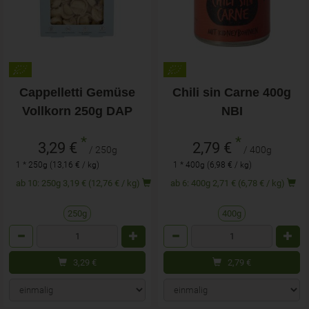
Cappelletti Gemüse
Chili sin Carne 400g
Vollkorn 250g DAP
NBI
*
*
3,29 €
2,79 €
/ 250g
/ 400g
1 * 250g (13,16 € / kg)
1 * 400g (6,98 € / kg)
ab 10: 250g 3,19 € (12,76 € / kg)
ab 6: 400g 2,71 € (6,78 € / kg)
250g
400g
Anzahl
Anzahl
3,29
€
2,79
€