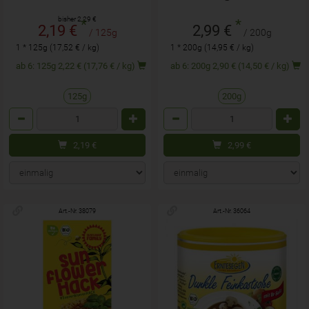
bisher 2,29 €
*
*
2,19 €
2,99 €
/ 125g
/ 200g
1 * 125g (17,52 € / kg)
1 * 200g (14,95 € / kg)
ab 6: 125g 2,22 € (17,76 € / kg)
ab 6: 200g 2,90 € (14,50 € / kg)
125g
200g
Anzahl
Anzahl
2,19
€
2,99
€
Art.-Nr. 38079
Art.-Nr. 36064