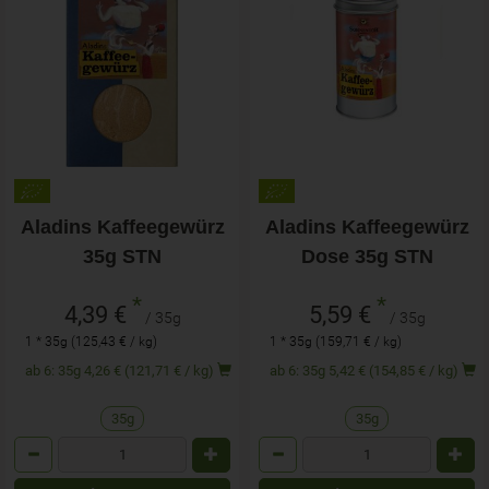
Aladins Kaffeegewürz
Aladins Kaffeegewürz
35g STN
Dose 35g STN
*
*
4,39 €
5,59 €
/ 35g
/ 35g
1 * 35g (125,43 € / kg)
1 * 35g (159,71 € / kg)
ab 6: 35g 4,26 € (121,71 € / kg)
ab 6: 35g 5,42 € (154,85 € / kg)
35g
35g
Anzahl
Anzahl