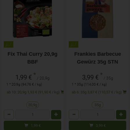
Fix Thai Curry 20,9g
Frankies Barbecue
BBF
Gewürz 35g STN
*
*
1,99 €
3,99 €
/ 20,9g
/ 35g
1 * 20,9g (94,76 € / kg)
1 * 35g (114,00 € / kg)
ab 10: 20,9g 1,93 € (91,90 € / kg)
ab 6: 35g 3,87 € (110,57 € / kg)
20,9g
35g
Anzahl
Anzahl
1,99
€
3,99
€