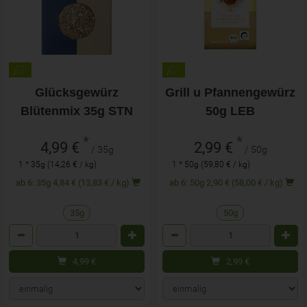
Glücksgewürz
Grill u Pfannengewürz
Blütenmix 35g STN
50g LEB
*
*
4,99 €
2,99 €
/ 35g
/ 50g
1 * 35g (14,26 € / kg)
1 * 50g (59,80 € / kg)
ab 6: 35g 4,84 € (13,83 € / kg)
ab 6: 50g 2,90 € (58,00 € / kg)
35g
50g
Anzahl
Anzahl
4,99
€
2,99
€