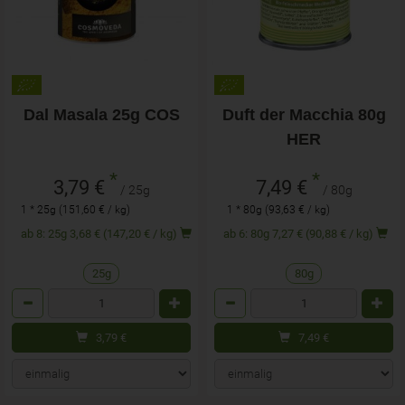
Dal Masala 25g COS
Duft der Macchia 80g
HER
*
*
3,79 €
7,49 €
/ 25g
/ 80g
1 * 25g (151,60 € / kg)
1 * 80g (93,63 € / kg)
ab 8: 25g 3,68 € (147,20 € / kg)
ab 6: 80g 7,27 € (90,88 € / kg)
25g
80g
Anzahl
Anzahl
3,79
€
7,49
€