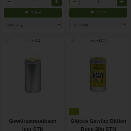
7,99
€
2,99
€
Art.-Nr. 6022
Art.-Nr. 32015
Gewürzstreudosen
Glücks Gewürz Blüten
leer STN
Dose 28g STN