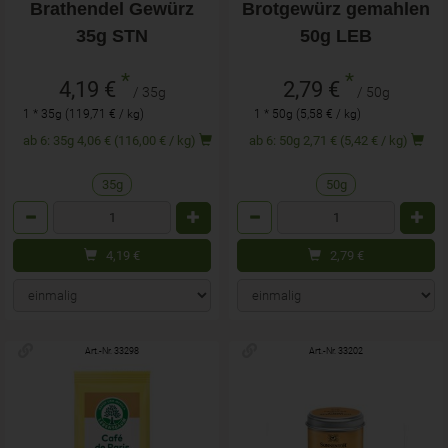
Brathendel Gewürz
Brotgewürz gemahlen
35g STN
50g LEB
*
*
4,19 €
2,79 €
/ 35g
/ 50g
1 * 35g (119,71 € / kg)
1 * 50g (5,58 € / kg)
ab 6: 35g 4,06 € (116,00 € / kg)
ab 6: 50g 2,71 € (5,42 € / kg)
35g
50g
Anzahl
Anzahl
4,19
€
2,79
€
Art.-Nr. 33298
Art.-Nr. 33202