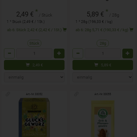
*
*
2,49 €
5,89 €
/ Stück
/ 28g
1 * Stück (2,49 € / 1St.)
1 * 28g (196,33 € / kg)
ab 6: Stück 2,42 € (2,42 € / 1St.)
ab 6: 28g 5,71 € (190,33 € / kg)
Stück
28g
Anzahl
Anzahl
2,49
€
5,89
€
Art.-Nr. 33052
Art.-Nr. 33055