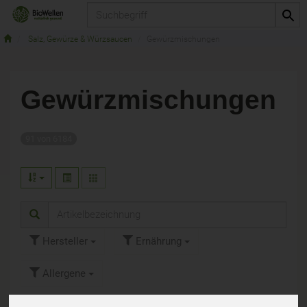
Produkt
Salz, Gewürze & Würzsaucen
Gewürzmischungen
Gewürzmischungen
91 von 6184
Hersteller
Ernährung
Allergene