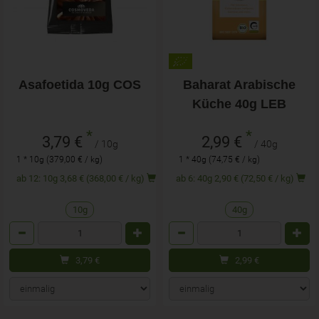
Asafoetida 10g COS
Baharat Arabische
Küche 40g LEB
*
*
3,79 €
2,99 €
/ 10g
/ 40g
1 * 10g (379,00 € / kg)
1 * 40g (74,75 € / kg)
ab 12: 10g 3,68 € (368,00 € / kg)
ab 6: 40g 2,90 € (72,50 € / kg)
10g
40g
Anzahl
Anzahl
3,79
€
2,99
€