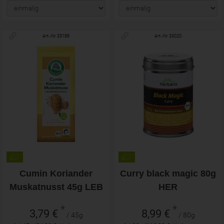
Art.-Nr. 33189
Art.-Nr. 33020
Cumin Koriander
Curry black magic 80g
Muskatnusst 45g LEB
HER
*
*
3,79 €
8,99 €
/ 45g
/ 80g