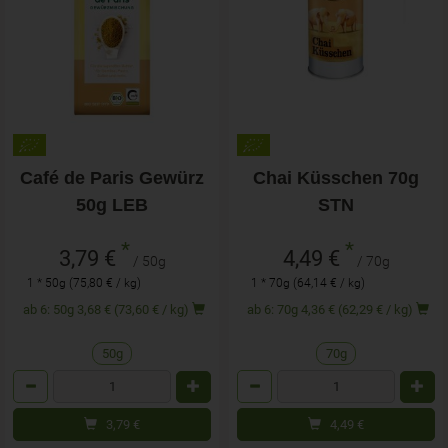
Café de Paris Gewürz
Chai Küsschen 70g
50g LEB
STN
*
*
3,79 €
4,49 €
/ 50g
/ 70g
1 * 50g (75,80 € / kg)
1 * 70g (64,14 € / kg)
ab 6: 50g 3,68 € (73,60 € / kg)
ab 6: 70g 4,36 € (62,29 € / kg)
50g
70g
Anzahl
Anzahl
3,79
€
4,49
€