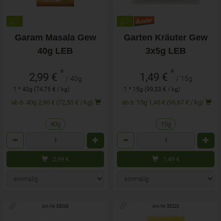
Garam Masala Gew
Garten Kräuter Gew
40g LEB
3x5g LEB
*
*
2,99 €
1,49 €
/ 40g
/ 15g
1 * 40g (74,75 € / kg)
1 * 15g (99,33 € / kg)
ab 6: 40g 2,90 € (72,50 € / kg)
ab 6: 15g 1,45 € (96,67 € / kg)
40g
15g
Anzahl
Anzahl
2,99
€
1,49
€
Art.-Nr. 33048
Art.-Nr. 33220