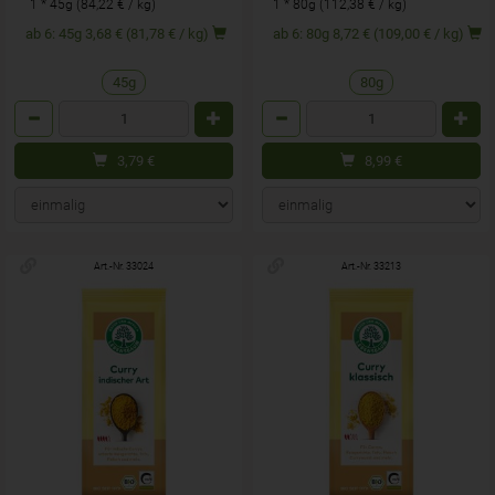
1 * 45g (84,22 € / kg)
1 * 80g (112,38 € / kg)
ab 6: 45g 3,68 € (81,78 € / kg)
ab 6: 80g 8,72 € (109,00 € / kg)
45g
80g
Anzahl
Anzahl
3,79
€
8,99
€
Art.-Nr. 33024
Art.-Nr. 33213