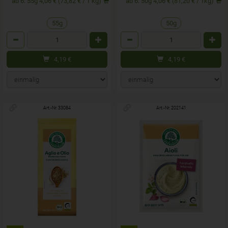
ab 6: 55g 4,06 € (73,82 € / 1 kg)
ab 6: 50g 4,06 € (81,20 € / 1kg)
55g
50g
Anzahl
Anzahl
4,19
€
4,19
€
Art.-Nr. 33084
Art.-Nr. 202141