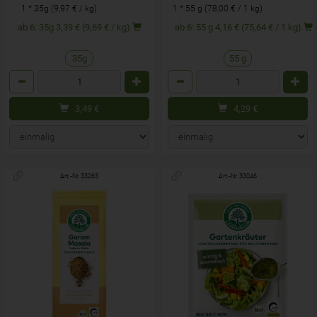
1 * 35g (9,97 € / kg)
1 * 55 g (78,00 € / 1 kg)
ab 6: 35g 3,39 € (9,69 € / kg)
ab 6: 55 g 4,16 € (75,64 € / 1 kg)
35g
55 g
Anzahl
Anzahl
3,49
€
4,29
€
Art.-Nr. 33263
Art.-Nr. 33046