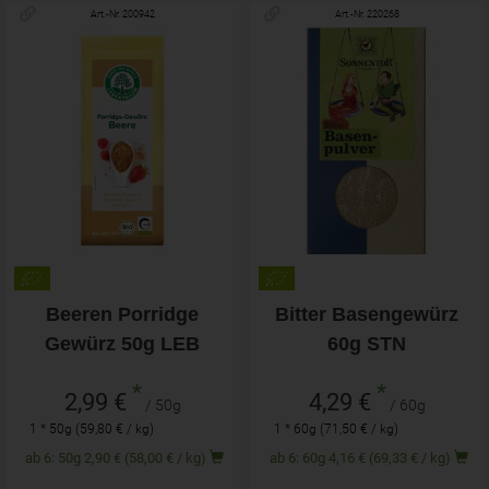
Art.-Nr. 200942
Art.-Nr. 220268
Beeren Porridge
Bitter Basengewürz
Gewürz 50g LEB
60g STN
*
*
2,99 €
4,29 €
/ 50g
/ 60g
1 * 50g (59,80 € / kg)
1 * 60g (71,50 € / kg)
ab 6: 50g 2,90 € (58,00 € / kg)
ab 6: 60g 4,16 € (69,33 € / kg)