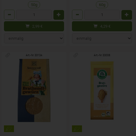
50g
60g
Anzahl
Anzahl
2,99
€
4,29
€
Art.-Nr. 33134
Art.-Nr. 33008