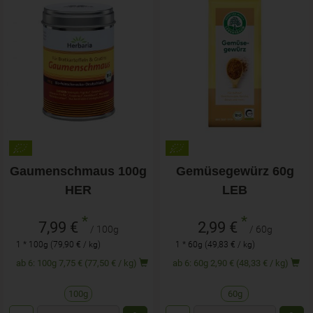
Gaumenschmaus 100g
Gemüsegewürz 60g
HER
LEB
*
*
7,99 €
2,99 €
/ 100g
/ 60g
1 * 100g (79,90 € / kg)
1 * 60g (49,83 € / kg)
ab 6: 100g 7,75 € (77,50 € / kg)
ab 6: 60g 2,90 € (48,33 € / kg)
100g
60g
Anzahl
Anzahl