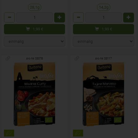
28,1g
14,2g
Anzahl
Anzahl
1,99
€
1,99
€
Art.-Nr. 33078
Art.-Nr. 33117