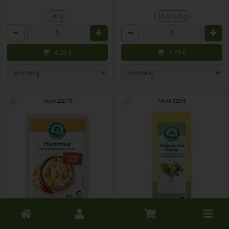
70 g
15 g 3x5 g
Anzahl
Anzahl
4,29
€
1,79
€
Art.-Nr. 202143
Art.-Nr. 33216
Toggle
cart