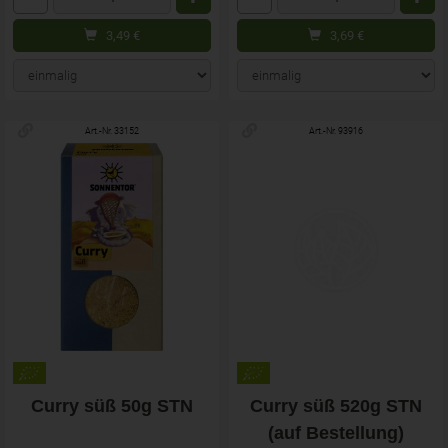
3,49
€
3,69
€
Art.-Nr. 33152
Art.-Nr. 93916
Curry süß 50g STN
Curry süß 520g STN
(auf Bestellung)