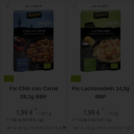
Art.-Nr. 33018
Art.-Nr. 33227
Fix Chili con Carne
Fix Lachsnudeln 14,2g
28,1g BBF
BBF
*
*
1,99 €
1,99 €
/ 28,1g
/ 14,2g
1 * 28,1g (64,19 € / kg)
1 * 14,2g (140,14 € / kg)
ab 10: 28,1g 1,93 € (62,26 € / kg)
ab 10: 14,2g 1,93 € (135,92 € / kg)