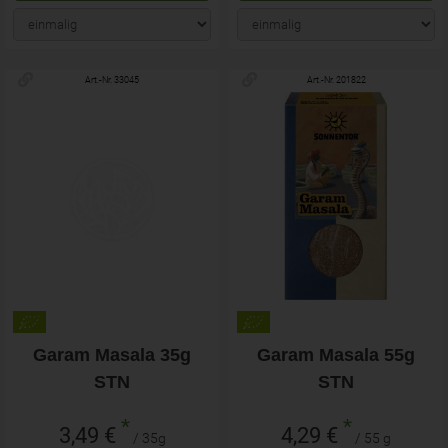
Art.-Nr. 33045
Art.-Nr. 201822
Garam Masala 35g
Garam Masala 55g
STN
STN
*
*
3,49 €
4,29 €
/ 35g
/ 55 g