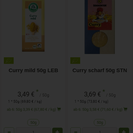
Curry mild 50g LEB
Curry scharf 50g STN
*
*
3,49 €
3,69 €
/ 50g
/ 50g
1 * 50g (69,80 € / kg)
1 * 50g (73,80 € / kg)
ab 6: 50g 3,39 € (67,80 € / kg)
ab 6: 50g 3,58 € (71,60 € / kg)
50g
50g
Anzahl
Anzahl