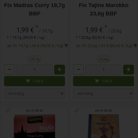
Fix Madras Curry 19,7g
Fix Tajine Marokko
BBF
23,6g BBF
*
*
1,99 €
1,99 €
/ 19,7g
/ 23,6g
1 * 19,7g (99,50 € / kg)
1 * 23,6g (82,92 € / kg)
ab 10: 19,7g 1,93 € (96,50 € / kg)
ab 10: 23,6g 1,93 € (80,42 € / kg)
19,7g
23,6g
Anzahl
Anzahl
1,99
€
1,99
€
Art.-Nr. 33120
Art.-Nr. 33140