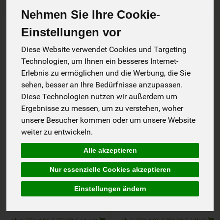
Nehmen Sie Ihre Cookie-
Art.-Nr. 202425
Art.-Nr. 33149
Einstellungen vor
Diese Website verwendet Cookies und Targeting
Technologien, um Ihnen ein besseres Internet-
Erlebnis zu ermöglichen und die Werbung, die Sie
sehen, besser an Ihre Bedürfnisse anzupassen.
Diese Technologien nutzen wir außerdem um
Ergebnisse zu messen, um zu verstehen, woher
unsere Besucher kommen oder um unsere Website
weiter zu entwickeln.
Alle akzeptieren
5 Gewürze Pulver 55g
Adios Salz Mediterran
STN
50g STN
Nur essenzielle Cookies akzeptieren
Einstellungen ändern
*
*
4,19 €
4,19 €
/ 55g
/ 50g
1 * 55g (76,18 € / 1 kg)
1 * 50g (83,80 € / 1kg)