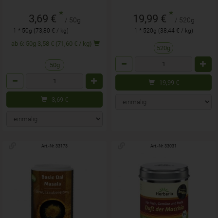
*
*
3,69 €
19,99 €
/ 50g
/ 520g
1 * 50g (73,80 € / kg)
1 * 520g (38,44 € / kg)
ab 6: 50g 3,58 € (71,60 € / kg)
520g
Anzahl
50g
Anzahl
19,99
€
3,69
€
Art.-Nr. 33173
Art.-Nr. 33031