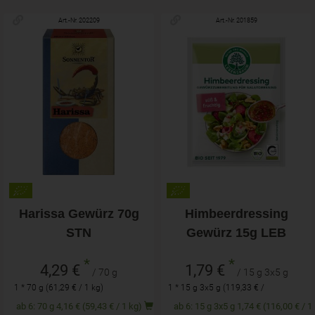
Art.-Nr. 202209
Art.-Nr. 201859
Harissa Gewürz 70g
Himbeerdressing
STN
Gewürz 15g LEB
*
*
4,29 €
1,79 €
/ 70 g
/ 15 g 3x5 g
1 * 70 g (61,29 € / 1 kg)
1 * 15 g 3x5 g (119,33 € /
1 kg)
ab 6: 70 g 4,16 € (59,43 € / 1 kg)
ab 6: 15 g 3x5 g 1,74 € (116,00