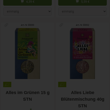
4,39
€
5,59
€
Art.-Nr. 33000
Art.-Nr. 33002
Alles im Grünen 15 g
Alles Liebe
STN
Blütenmischung 40g
STN