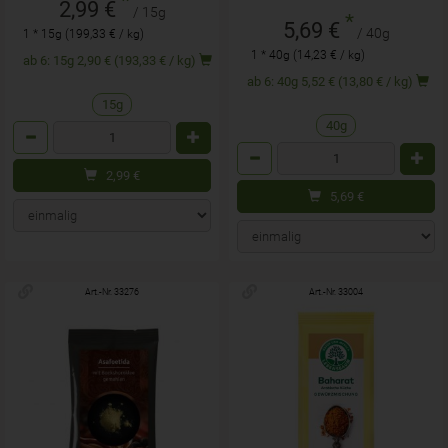
*
2,99 €
/ 15g
*
5,69 €
/ 40g
1 * 15g (199,33 € / kg)
1 * 40g (14,23 € / kg)
ab 6: 15g 2,90 € (193,33 € / kg)
ab 6: 40g 5,52 € (13,80 € / kg)
15g
40g
Anzahl
Anzahl
2,99
€
5,69
€
Art.-Nr. 33276
Art.-Nr. 33004