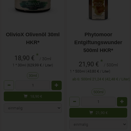
OlivioX Olivenöl 30ml
Phytomoor
HKR*
Entgiftungswunder
500ml HKR*
*
18,90 €
/ 30ml
*
21,90 €
/ 500ml
1 * 30ml (629,99 € / Liter)
1 * 500ml (43,80 € / Liter)
30ml
ab 6: 500ml 21,24 € (42,48 € / Liter)
Anzahl
500ml
18,90
€
Anzahl
21,90
€