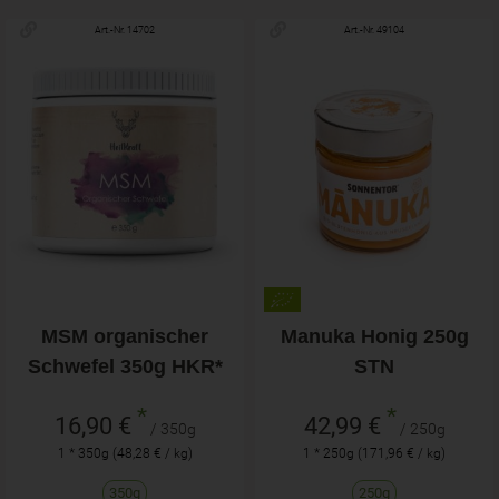
Art.-Nr. 14702
Art.-Nr. 49104
MSM organischer
Manuka Honig 250g
Schwefel 350g HKR*
STN
*
*
16,90 €
42,99 €
/ 350g
/ 250g
1 * 350g (48,28 € / kg)
1 * 250g (171,96 € / kg)
350g
250g