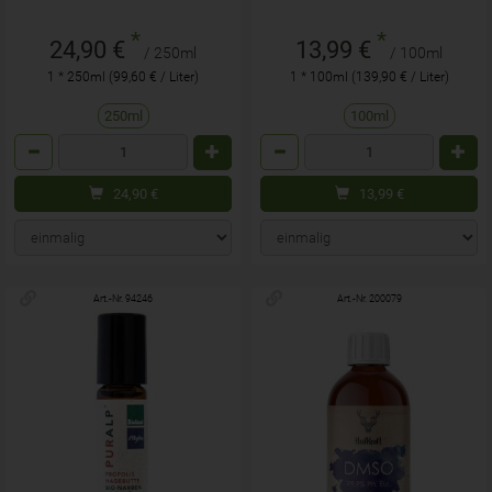
*
*
24,90 €
13,99 €
/ 250ml
/ 100ml
1 * 250ml (99,60 € / Liter)
1 * 100ml (139,90 € / Liter)
250ml
100ml
Anzahl
Anzahl
24,90
€
13,99
€
Art.-Nr. 94246
Art.-Nr. 200079