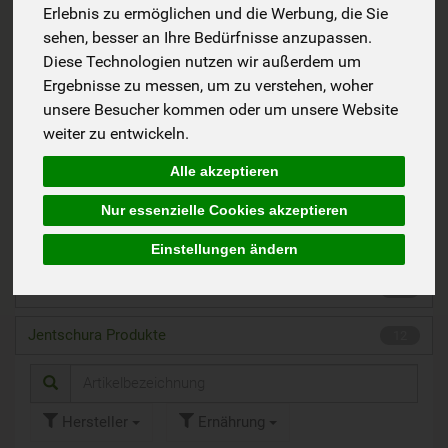
Fasten, Reinigung, Detox
12
Erlebnis zu ermöglichen und die Werbung, die Sie
sehen, besser an Ihre Bedürfnisse anzupassen.
Immunsystem
22
Diese Technologien nutzen wir außerdem um
Ergebnisse zu messen, um zu verstehen, woher
Erkältung & Husten
7
unsere Besucher kommen oder um unsere Website
weiter zu entwickeln.
Magen & Darm
10
Alle akzeptieren
Muskeln & Gelenke & Natürlich baden
11
Nur essenzielle Cookies akzeptieren
Bienenprodukte
13
Einstellungen ändern
Heilkraft Produkte
13
Jentschura Produkte
12
Hersteller
Ernährung