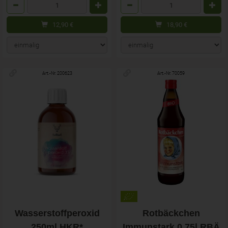
Anzahl
Anzahl
12,90
€
18,90
€
Art.-Nr. 200623
Art.-Nr. 70059
Wasserstoffperoxid
Rotbäckchen
250ml HKR*
Immunstark 0,75l RBÄ