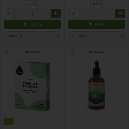
500ml
3x25g
Anzahl
Anzahl
38,90
€
8,49
€
Art.-Nr. 5578
Art.-Nr. 200077