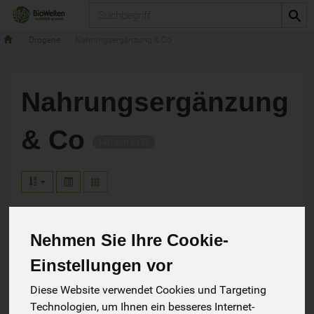
Produkt
Drogerie
Nahrungsergänzung & Co
Nahrungsergänzung
& Co
140 von 6178
Nahrungsergänzung & Superfood
61
Nehmen Sie Ihre Cookie-
Bitterstoffe & Frischpflanzensäfte
26
Einstellungen vor
Arzneimittel -Tees
8
Diese Website verwendet Cookies und Targeting
Technologien, um Ihnen ein besseres Internet-