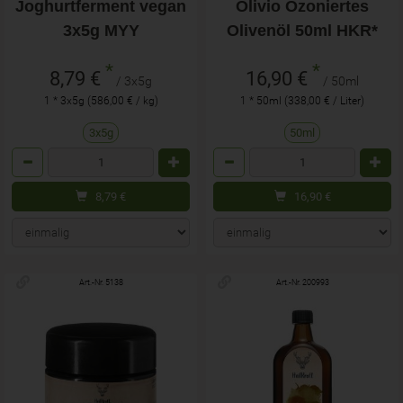
Joghurtferment vegan
Olivio Ozoniertes
3x5g MYY
Olivenöl 50ml HKR*
*
*
8,79 €
16,90 €
/ 3x5g
/ 50ml
1 * 3x5g (586,00 € / kg)
1 * 50ml (338,00 € / Liter)
3x5g
50ml
Anzahl
Anzahl
8,79
€
16,90
€
Art.-Nr. 5138
Art.-Nr. 200993