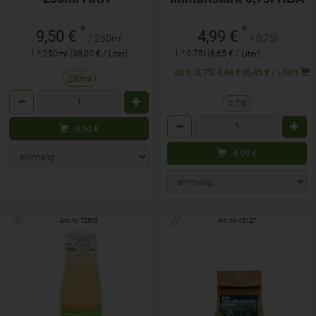
*
*
9,50 €
4,99 €
/ 250ml
/ 0,75l
1 * 250ml (38,00 € / Liter)
1 * 0,75l (6,65 € / Liter)
ab 6: 0,75l 4,84 € (6,45 € / Liter)
250ml
Anzahl
0,75l
Anzahl
9,50
€
4,99
€
Art.-Nr. 72500
Art.-Nr. 45127