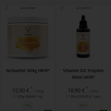
Art.-Nr. 200460
Art.-Nr. 200116
Schwefel 300g HKR*
Vitamin D3 Tropfen
50ml HKR*
*
*
12,90 €
18,90 €
/ 350g
/ 50ml
1 * 350g (36,86 € / kg)
1 * 50ml (378,00 € / Liter)
350g
50ml