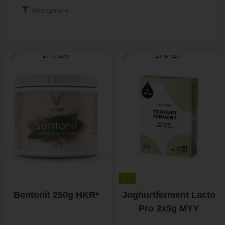
Allergene
Art.-Nr. 14701
Art.-Nr. 14677
Bentonit 250g HKR*
Joghurtferment Lacto
Pro 3x5g MYY