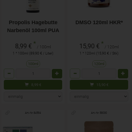
Propolis Hagebutte
DMSO 120ml HKR*
Narbenöl 100ml PUA
*
*
8,99 €
15,90 €
/ 100ml
/ 120ml
1 * 100ml (89,90 € / Liter)
1 * 120ml (15,90 € / Stk)
100ml
120ml
Anzahl
Anzahl
8,99
€
15,90
€
Art.-Nr. 84594
Art.-Nr. 58030