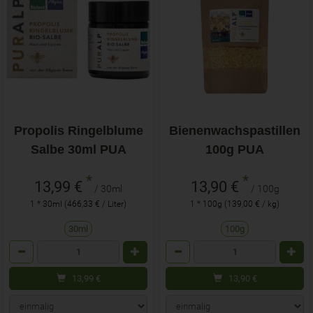
Propolis Ringelblume
Bienenwachspastillen
Salbe 30ml PUA
100g PUA
*
*
13,99 €
13,90 €
/ 30ml
/ 100g
1 * 30ml (466,33 € / Liter)
1 * 100g (139,00 € / kg)
30ml
100g
Anzahl
Anzahl
13,99
€
13,90
€