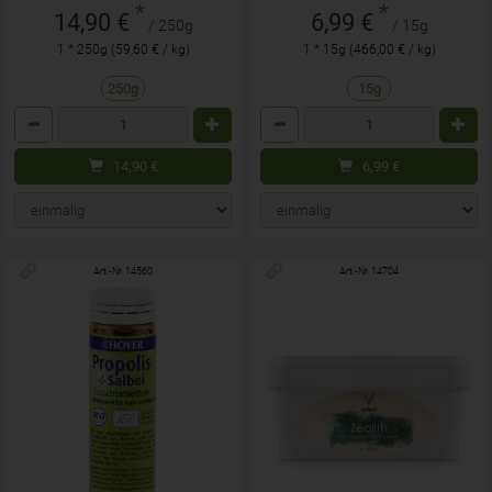
*
*
14,90 €
6,99 €
/ 250g
/ 15g
1 * 250g (59,60 € / kg)
1 * 15g (466,00 € / kg)
250g
15g
Anzahl
Anzahl
14,90
€
6,99
€
Art.-Nr. 14560
Art.-Nr. 14704