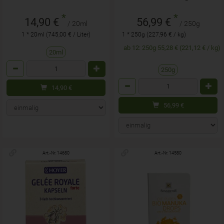
*
*
14,90 €
56,99 €
/ 20ml
/ 250g
1 * 20ml (745,00 € / Liter)
1 * 250g (227,96 € / kg)
ab 12: 250g 55,28 € (221,12 € / kg)
20ml
Anzahl
250g
Anzahl
14,90
€
56,99
€
Art.-Nr. 14680
Art.-Nr. 14580