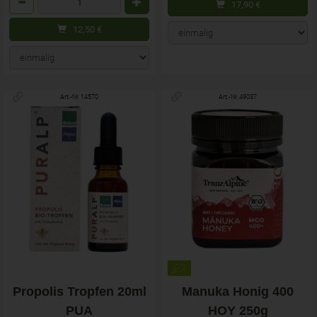
17,90
€
12,50
€
Art.-Nr. 14570
Art.-Nr. 49037
Propolis Tropfen 20ml
Manuka Honig 400
PUA
HOY 250g