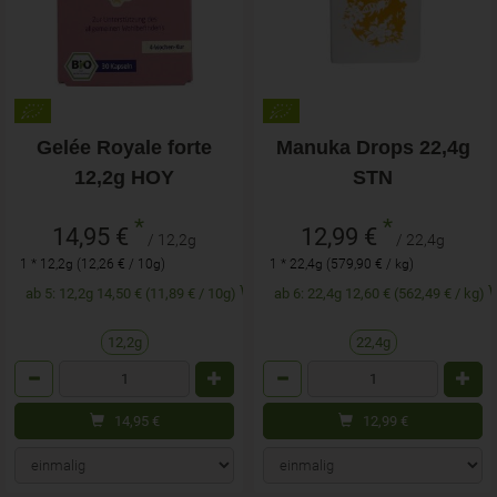
Gelée Royale forte
Manuka Drops 22,4g
12,2g HOY
STN
*
*
14,95 €
12,99 €
/ 12,2g
/ 22,4g
1 * 12,2g (12,26 € / 10g)
1 * 22,4g (579,90 € / kg)
ab 5: 12,2g 14,50 € (11,89 € / 10g)
ab 6: 22,4g 12,60 € (562,49 € / kg)
12,2g
22,4g
Anzahl
Anzahl
14,95
€
12,99
€