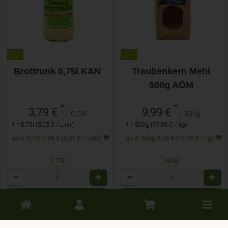
Brottrunk 0,75l KAN
Traubenkern Mehl
500g AÖM
*
*
3,79 €
9,99 €
/ 0,75l
/ 500g
1 * 0,75l (5,05 € / Liter)
1 * 500g (19,98 € / kg)
ab 6: 0,75l 3,68 € (4,91 € / Liter)
ab 4: 500g 9,69 € (19,38 € / kg)
0,75l
500g
Anzahl
Anzahl
3,79
€
9,99
€
Toggle
cart