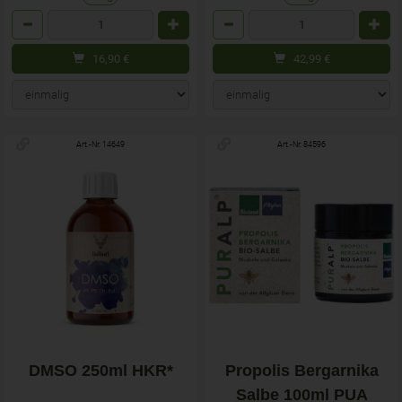
Anzahl
Anzahl
16,90
€
42,99
€
Art.-Nr. 14649
Art.-Nr. 84596
DMSO 250ml HKR*
Propolis Bergarnika
Salbe 100ml PUA