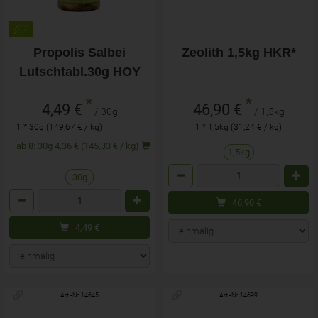
Propolis Salbei
Zeolith 1,5kg HKR*
Lutschtabl.30g HOY
*
*
4,49 €
46,90 €
/ 30g
/ 1,5kg
1 * 30g (149,67 € / kg)
1 * 1,5kg (31,24 € / kg)
ab 8: 30g 4,36 € (145,33 € / kg)
1,5kg
Anzahl
30g
Anzahl
46,90
€
4,49
€
Art.-Nr. 14645
Art.-Nr. 14699