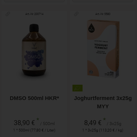
Art.-Nr. 200714
Art.-Nr. 5580
DMSO 500ml HKR*
Joghurtferment 3x25g
MYY
*
*
38,90 €
8,49 €
/ 500ml
/ 3x25g
1 * 500ml (77,80 € / Liter)
1 * 3x25g (113,20 € / kg)