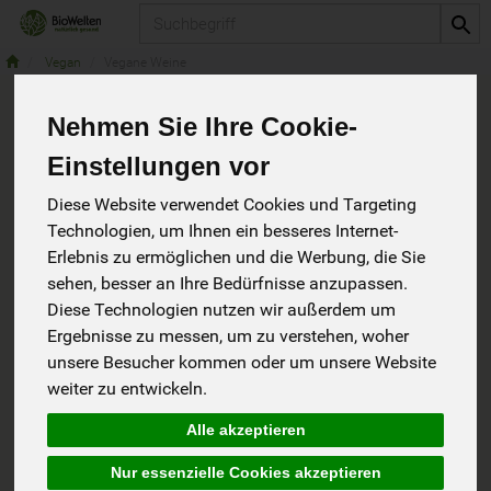
Produkt
Vegan
Vegane Weine
Nehmen Sie Ihre Cookie-
Vegane Weine
Einstellungen vor
0 von 6199
Diese Website verwendet Cookies und Targeting
Technologien, um Ihnen ein besseres Internet-
Erlebnis zu ermöglichen und die Werbung, die Sie
sehen, besser an Ihre Bedürfnisse anzupassen.
Diese Technologien nutzen wir außerdem um
Hersteller
Ernährung
Ergebnisse zu messen, um zu verstehen, woher
unsere Besucher kommen oder um unsere Website
Allergene
weiter zu entwickeln.
Alle akzeptieren
Nur essenzielle Cookies akzeptieren