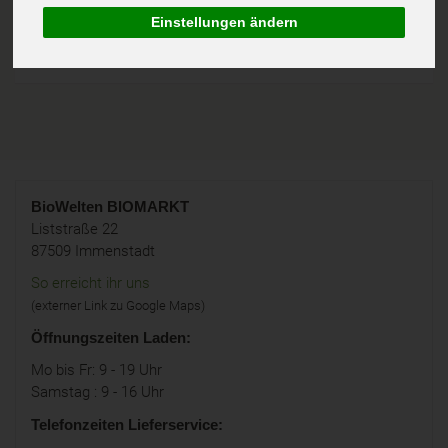
Keine passenden Produkte gefunden.
Einstellungen ändern
BioWelten
BIOMARKT
Liststraße 22
87509 Immenstadt
So erreicht ihr uns
(externer Link zu Google Maps)
Öffnungszeiten Laden:
Mo bis Fr: 9 - 19 Uhr
Samstag : 9 - 16 Uhr
Telefonzeiten Lieferservice: