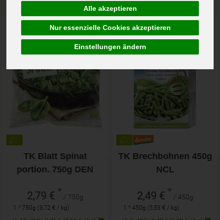
Alle akzeptieren
Art.-Nr. 2515
Art.-Nr. 2844
Nur essenzielle Cookies akzeptieren
Einstellungen ändern
TK Blatt Spinat
TK Brechbohnen 450g
portion. 750g DEN
NCL
*
*
2,79 €
2,49 €
/ 750g
/ 450g
1 * 750g (3,72 € / kg)
1 * 450g (5,53 € / kg)