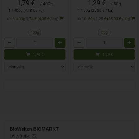
*
*
1,79 €
1,29 €
/ 400g
/ 50g
1 * 400g (4,48 € / kg)
1 * 50g (25,80 € / kg)
ab 6: 400g 1,74 € (4,35 € / kg)
ab 10: 50g 1,25 € (25,00 € / kg)
400g
50g
Anzahl
Anzahl
1,79
€
1,29
€
BioWelten
BIOMARKT
Liststraße 22