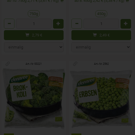
ab 10: 750g 2,71 € (3,61 € / kg)
ab 8: 450g 2,42 € (5,38 € / kg)
750g
450g
Anzahl
Anzahl
2,79
€
2,49
€
Art.-Nr. 93221
Art.-Nr. 2562