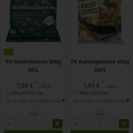
TK Heidelbeeren 300g
TK Kaisergemüse 450g
NCL
DEN
*
*
7,59 €
1,99 €
/ 300g
/ 450g
1 * 300g (25,30 € / kg)
1 * 450g (4,42 € / kg)
ab 10: 300g 7,36 € (24,53 € / kg)
ab 12: 450g 1,93 € (4,29 € / kg)
300g
450g
Anzahl
Anzahl