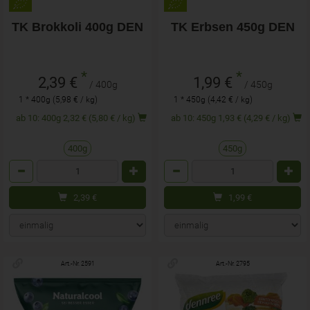
TK Brokkoli 400g DEN
TK Erbsen 450g DEN
*
*
2,39 €
1,99 €
/ 400g
/ 450g
1 * 400g (5,98 € / kg)
1 * 450g (4,42 € / kg)
ab 10: 400g 2,32 € (5,80 € / kg)
ab 10: 450g 1,93 € (4,29 € / kg)
400g
450g
Anzahl
Anzahl
2,39
€
1,99
€
Art.-Nr. 2591
Art.-Nr. 2795