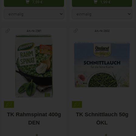
7,59
€
1,99
€
Art.-Nr. 2561
Art.-Nr. 2602
TK Rahmspinat 400g
TK Schnittlauch 50g
DEN
ÖKL