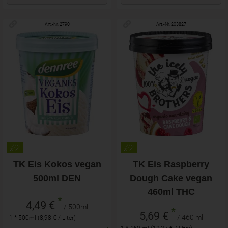
Art.-Nr. 2790
Art.-Nr. 203827
TK Eis Kokos vegan
TK Eis Raspberry
500ml DEN
Dough Cake vegan
460ml THC
*
4,49 €
/ 500ml
*
5,69 €
/ 460 ml
1 * 500ml (8,98 € / Liter)