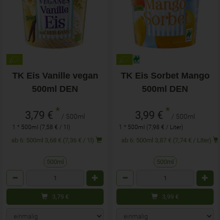
TK Eis Vanille vegan
TK Eis Sorbet Mango
500ml DEN
500ml DEN
*
*
3,79 €
3,99 €
/ 500ml
/ 500ml
1 * 500ml (7,58 € / 1l)
1 * 500ml (7,98 € / Liter)
ab 6: 500ml 3,68 € (7,36 € / 1l)
ab 6: 500ml 3,87 € (7,74 € / Liter)
500ml
500ml
Anzahl
Anzahl
3,79
€
3,99
€