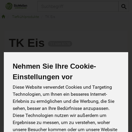
Produkt
Tiefkühlprodukte
TK Eis
TK Eis
11 von 6178
Nehmen Sie Ihre Cookie-
Einstellungen vor
Diese Website verwendet Cookies und Targeting
Hersteller
Ernährung
Technologien, um Ihnen ein besseres Internet-
Erlebnis zu ermöglichen und die Werbung, die Sie
Allergene
sehen, besser an Ihre Bedürfnisse anzupassen.
Diese Technologien nutzen wir außerdem um
Ergebnisse zu messen, um zu verstehen, woher
unsere Besucher kommen oder um unsere Website
Art.-Nr. 2638
Art.-Nr. 205143