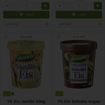
Anzahl
Anzahl
1,49
€
1,79
€
Art.-Nr. 2507
Art.-Nr. 2730
TK Eis Vanille 500g
TK Eis Schoko vegan