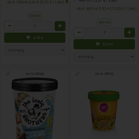
1 * 460 ml (12,37 € / Liter)
ab 6: 500ml 4,36 € (8,72 € / Liter)
ab 6: 460 ml 5,52 € (12,00 € / Liter)
500ml
460 ml
Anzahl
Anzahl
4,49
€
5,69
€
Art.-Nr. 203442
Art.-Nr. 205142