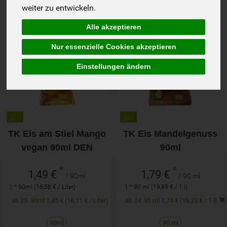
weiter zu entwickeln.
Alle akzeptieren
Nur essenzielle Cookies akzeptieren
Einstellungen ändern
TK Eis am Stiel Mango
TK Eis Mandelgenuss
vegan 90ml DEN
90ml
*
*
1,49 €
1,79 €
/ 90ml
/ 90 ml
1 * 90ml (16,56 € / Liter)
1 * 90 ml (19,89 € / 1 l)
ab 25: 90ml 1,45 € (16,11 € / Liter)
ab 24: 90 ml 1,74 € (19,33 € / 1 l)
90ml
90 ml