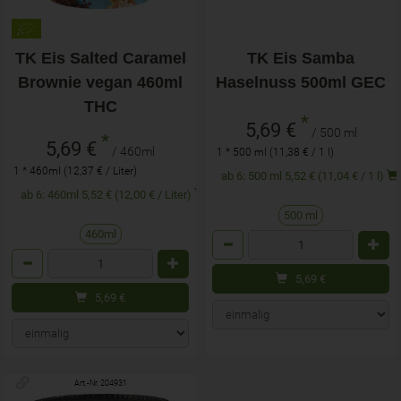
TK Eis Salted Caramel
TK Eis Samba
Brownie vegan 460ml
Haselnuss 500ml GEC
THC
*
5,69 €
/ 500 ml
*
5,69 €
/ 460ml
1 * 500 ml (11,38 € / 1 l)
1 * 460ml (12,37 € / Liter)
ab 6: 500 ml 5,52 € (11,04 € / 1 l)
ab 6: 460ml 5,52 € (12,00 € / Liter)
500 ml
460ml
Anzahl
Anzahl
5,69
€
5,69
€
Art.-Nr. 204931