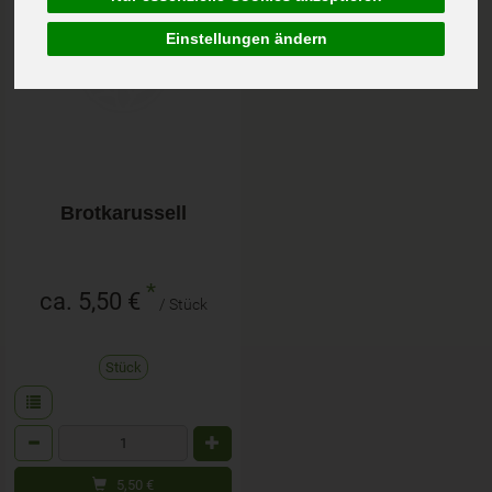
Einstellungen ändern
Brotkarussell
*
ca. 5,50 €
/ Stück
Stück
Anzahl
5,50
€