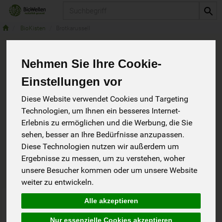
Produkt
BioKisten
Brotkarussell
Nehmen Sie Ihre Cookie-
Brotkarussell
1 von 6184
Einstellungen vor
Diese Website verwendet Cookies und Targeting
Technologien, um Ihnen ein besseres Internet-
Erlebnis zu ermöglichen und die Werbung, die Sie
sehen, besser an Ihre Bedürfnisse anzupassen.
Diese Technologien nutzen wir außerdem um
Hersteller
Allergene
Ergebnisse zu messen, um zu verstehen, woher
unsere Besucher kommen oder um unsere Website
weiter zu entwickeln.
Art.-Nr. 9615
Alle akzeptieren
Nur essenzielle Cookies akzeptieren