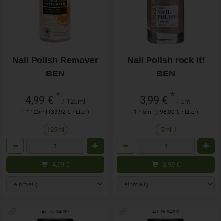
Nail Polish Remover
Nail Polish rock it!
BEN
BEN
*
*
4,99 €
3,99 €
/ 125ml
/ 5ml
1 * 125ml (39,92 € / Liter)
1 * 5ml (798,00 € / Liter)
125ml
5ml
Anzahl
Anzahl
4,99
€
3,99
€
Art.-Nr. 84099
Art.-Nr. 84202