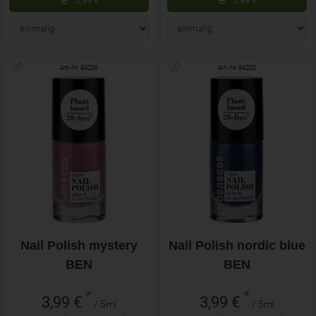
3,99
€
3,99
€
Art.-Nr. 84206
Art.-Nr. 84200
Nail Polish mystery
Nail Polish nordic blue
BEN
BEN
*
*
3,99 €
3,99 €
/ 5ml
/ 5ml