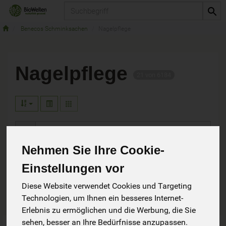
Produkt
Benecos Schminksachen
Nagelpflege
Nagelpflege
21 von 6184
Nehmen Sie Ihre Cookie-
Hersteller
Ernährung
Einstellungen vor
Allergene
Diese Website verwendet Cookies und Targeting
Technologien, um Ihnen ein besseres Internet-
Erlebnis zu ermöglichen und die Werbung, die Sie
sehen, besser an Ihre Bedürfnisse anzupassen.
Art.-Nr. 201306
Art.-Nr. 84090