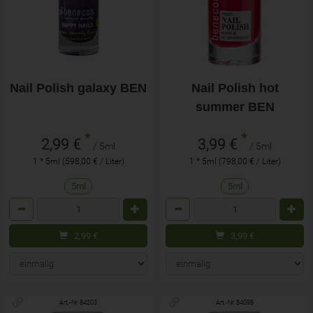
Nail Polish galaxy BEN
Nail Polish hot
summer BEN
*
*
2,99 €
3,99 €
/ 5ml
/ 5ml
1 * 5ml (598,00 € / Liter)
1 * 5ml (798,00 € / Liter)
5ml
5ml
Anzahl
Anzahl
2,99
€
3,99
€
Art.-Nr. 84203
Art.-Nr. 84098