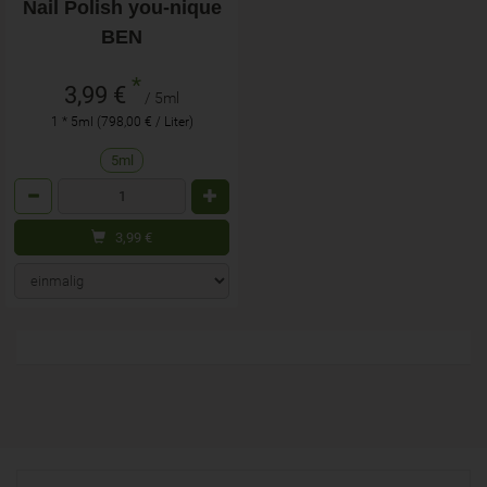
Nail Polish you-nique
BEN
*
3,99 €
/ 5ml
1 * 5ml (798,00 € / Liter)
5ml
Anzahl
3,99
€