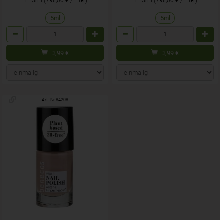
1 * 5ml (798,00 € / Liter)
1 * 5ml (798,00 € / Liter)
5ml
5ml
Anzahl
Anzahl
3,99
€
3,99
€
Art.-Nr. 84208