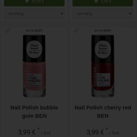
15,99
€
3,99
€
Art.-Nr. 84207
Art.-Nr. 84096
Nail Polish bubble
Nail Polish cherry red
gum BEN
BEN
*
*
3,99 €
3,99 €
/ 5ml
/ 5ml