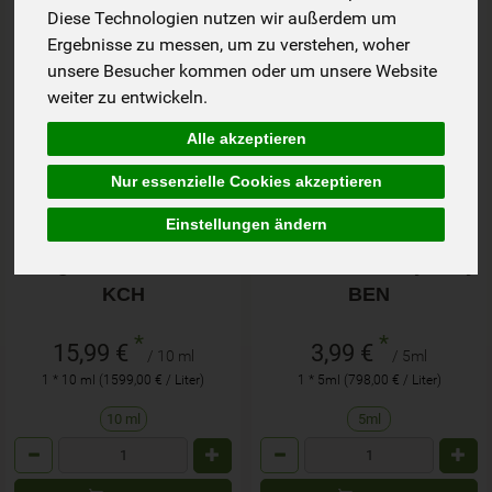
Diese Technologien nutzen wir außerdem um
Ergebnisse zu messen, um zu verstehen, woher
unsere Besucher kommen oder um unsere Website
weiter zu entwickeln.
Alle akzeptieren
Nur essenzielle Cookies akzeptieren
Einstellungen ändern
Nagel Öl Citrus 9ml
Nail Polish be my baby
KCH
BEN
*
*
15,99 €
3,99 €
/ 10 ml
/ 5ml
1 * 10 ml (1599,00 € / Liter)
1 * 5ml (798,00 € / Liter)
10 ml
5ml
Anzahl
Anzahl