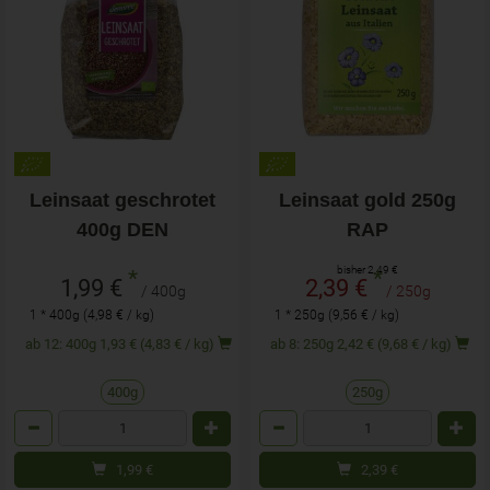
Leinsaat geschrotet
Leinsaat gold 250g
400g DEN
RAP
bisher 2,49 €
*
*
1,99 €
2,39 €
/ 400g
/ 250g
1 * 400g (4,98 € / kg)
1 * 250g (9,56 € / kg)
ab 12: 400g 1,93 € (4,83 € / kg)
ab 8: 250g 2,42 € (9,68 € / kg)
400g
250g
Anzahl
Anzahl
1,99
€
2,39
€