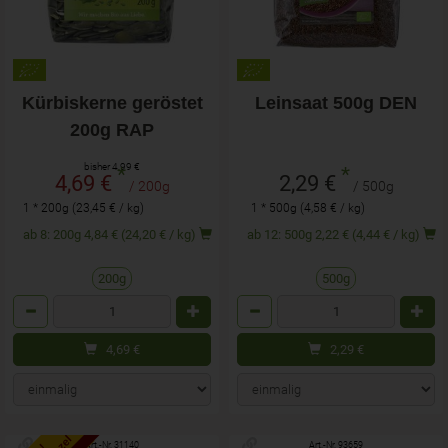
Kürbiskerne geröstet
Leinsaat 500g DEN
200g RAP
bisher 4,99 €
*
*
4,69 €
2,29 €
/ 200g
/ 500g
1 * 200g (23,45 € / kg)
1 * 500g (4,58 € / kg)
ab 8: 200g 4,84 € (24,20 € / kg)
ab 12: 500g 2,22 € (4,44 € / kg)
200g
500g
Anzahl
Anzahl
4,69
€
2,29
€
Art.-Nr. 31140
Art.-Nr. 93659