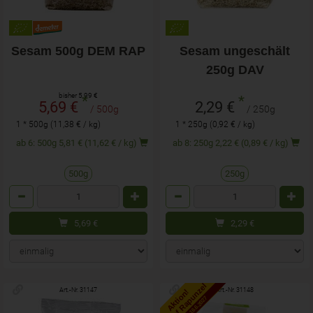
Sesam 500g DEM RAP
Sesam ungeschält
250g DAV
bisher 5,99 €
*
*
5,69 €
2,29 €
/ 500g
/ 250g
1 * 500g (11,38 € / kg)
1 * 250g (0,92 € / kg)
ab 6: 500g 5,81 € (11,62 € / kg)
ab 8: 250g 2,22 € (0,89 € / kg)
500g
250g
Anzahl
Anzahl
5,69
€
2,29
€
5% auf Rapunzel
Art.-Nr. 31147
Art.-Nr. 31148
Aktion!