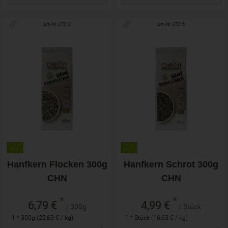
Art.-Nr. 47210
Art.-Nr. 47216
Hanfkern Flocken 300g
Hanfkern Schrot 300g
CHN
CHN
*
*
6,79 €
4,99 €
/ 300g
/ Stück
1 * 300g (22,63 € / kg)
1 * Stück (16,63 € / kg)