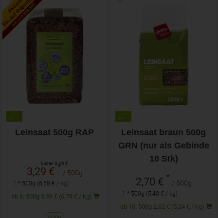
5% auf Rapunzel
Aktion!
bis zum 16.6.2027
Leinsaat 500g RAP
Leinsaat braun 500g
GRN (nur als Gebinde
10 Stk)
bisher 3,49 €
*
3,29 €
/ 500g
*
2,70 €
/ 500g
1 * 500g (6,58 € / kg)
1 * 500g (5,40 € / kg)
ab 6: 500g 3,39 € (6,78 € / kg)
ab 10: 500g 2,62 € (5,24 € / kg)
500g