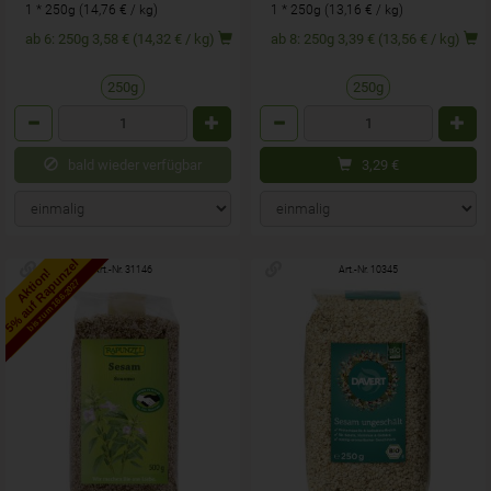
1 * 250g (14,76 € / kg)
1 * 250g (13,16 € / kg)
ab 6: 250g 3,58 € (14,32 € / kg)
ab 8: 250g 3,39 € (13,56 € / kg)
250g
250g
Anzahl
Anzahl
bald wieder verfügbar
3,29
€
5% auf Rapunzel
Art.-Nr. 31146
Art.-Nr. 10345
Aktion!
bis zum 16.6.2027