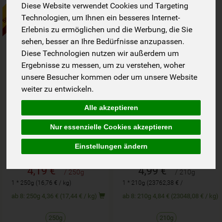
5% auf Rapunzel
Aktion!
bis zum 16.6.2027
Diese Website verwendet Cookies und Targeting
Technologien, um Ihnen ein besseres Internet-
Erlebnis zu ermöglichen und die Werbung, die Sie
sehen, besser an Ihre Bedürfnisse anzupassen.
Diese Technologien nutzen wir außerdem um
Ergebnisse zu messen, um zu verstehen, woher
unsere Besucher kommen oder um unsere Website
weiter zu entwickeln.
Alle akzeptieren
Nur essenzielle Cookies akzeptieren
Blaumohn 250g RAP
Chia 210g DAV
Einstellungen ändern
bisher 4,49 €
*
*
4,19 €
4,99 €
/ 250g
/ 210g
1 * 250g (16,76 € / kg)
1 * 210g (23762,38 € /
kg)
ab 8: 250g 4,36 € (17,44 € / kg)
ab 8: 210g 4,84 € (23048,08 € / kg)
250g
210g