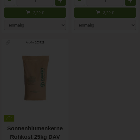
2,29
€
3,29
€
Art.-Nr. 203129
Sonnenblumenkerne
Rohkost 25kg DAV