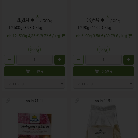
*
*
4,49 €
3,69 €
/ 500g
/ 90g
1 * 500g (8,98 € / kg)
1 * 90g (41,00 € / kg)
ab 12: 500g 4,36 € (8,72 € / kg)
ab 6: 90g 3,58 € (39,78 € / kg)
500g
90g
Anzahl
Anzahl
4,49
€
3,69
€
Art.-Nr. 31141
Art.-Nr. 14511