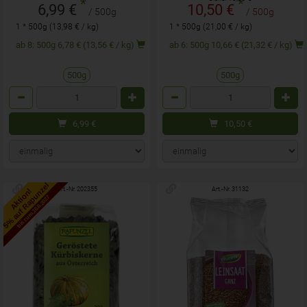
*
*
6,99 €
10,50 €
/ 500g
/ 500g
1 * 500g (13,98 € / kg)
1 * 500g (21,00 € / kg)
ab 8: 500g 6,78 € (13,56 € / kg)
ab 6: 500g 10,66 € (21,32 € / kg)
500g
500g
Anzahl
Anzahl
6,99
€
10,50
€
5% auf Rapunzel
Art.-Nr. 202355
Art.-Nr. 31132
Aktion!
bis zum 16.6.2027