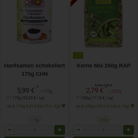
Hanfsamen schokoliert
Kerne Mix 250g RAP
175g CHN
bisher 2,99 €
*
*
5,99 €
2,79 €
/ 175g
/ 250g
1 * 175g (35,23 € / kg)
1 * 250g (11,16 € / kg)
ab 6: 175g 5,81 € (34,17 € / kg)
ab 8: 250g 2,90 € (11,60 € / kg)
175g
250g
Anzahl
Anzahl