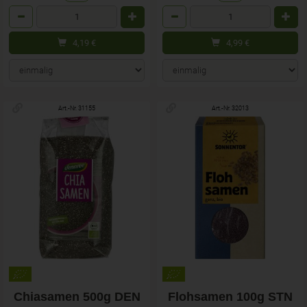
Anzahl
Anzahl
4,19
€
4,99
€
Art.-Nr. 31155
Art.-Nr. 32013
Chiasamen 500g DEN
Flohsamen 100g STN