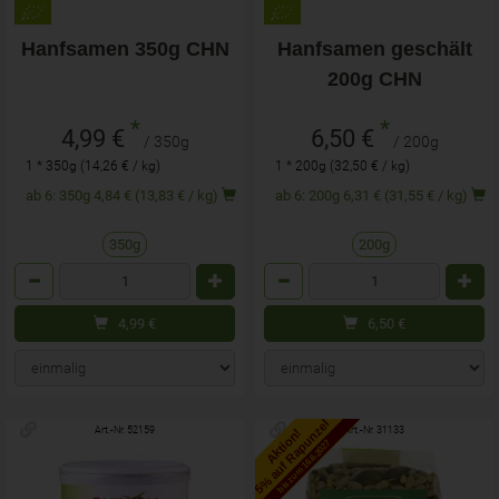
Hanfsamen 350g CHN
Hanfsamen geschält
200g CHN
*
*
4,99 €
6,50 €
/ 350g
/ 200g
1 * 350g (14,26 € / kg)
1 * 200g (32,50 € / kg)
ab 6: 350g 4,84 € (13,83 € / kg)
ab 6: 200g 6,31 € (31,55 € / kg)
350g
200g
Anzahl
Anzahl
4,99
€
6,50
€
5% auf Rapunzel
Art.-Nr. 52159
Art.-Nr. 31133
Aktion!
bis zum 16.6.2027