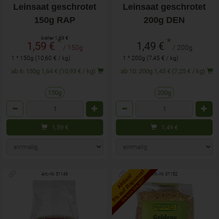
Leinsaat geschrotet
Leinsaat geschrotet
150g RAP
200g DEN
bisher 1,69 €
*
*
1,59 €
1,49 €
/ 150g
/ 200g
1 * 150g (10,60 € / kg)
1 * 200g (7,45 € / kg)
ab 6: 150g 1,64 € (10,93 € / kg)
ab 10: 200g 1,45 € (7,25 € / kg)
150g
200g
Anzahl
Anzahl
1,59
€
1,49
€
5% auf Rapunzel
Art.-Nr. 31149
Art.-Nr. 31152
Aktion!
bis zum 16.6.2027