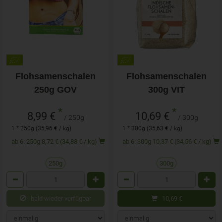
Flohsamenschalen
Flohsamenschalen
250g GOV
300g VIT
*
*
8,99 €
10,69 €
/ 250g
/ 300g
1 * 250g (35,96 € / kg)
1 * 300g (35,63 € / kg)
ab 6: 250g 8,72 € (34,88 € / kg)
ab 6: 300g 10,37 € (34,56 € / kg)
250g
300g
Anzahl
Anzahl
bald wieder verfügbar
10,69
€