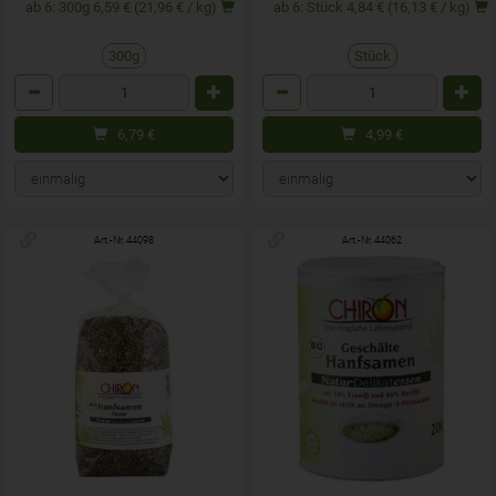
ab 6: 300g 6,59 € (21,96 € / kg)
ab 6: Stück 4,84 € (16,13 € / kg)
300g
Stück
Anzahl
Anzahl
6,79
€
4,99
€
Art.-Nr. 44098
Art.-Nr. 44062