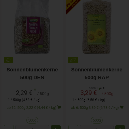
bis zum 16.6.2027
Sonnenblumenkerne
Sonnenblumenkerne
500g DEN
500g RAP
bisher 3,49 €
*
*
2,29 €
3,29 €
/ 500g
/ 500g
1 * 500g (4,58 € / kg)
1 * 500g (6,58 € / kg)
ab 12: 500g 2,22 € (4,44 € / kg)
ab 6: 500g 3,39 € (6,78 € / kg)
500g
500g
Anzahl
Anzahl