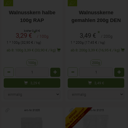
Walnusskern halbe
Walnusskerne
100g RAP
gemahlen 200g DEN
bisher 3,49 €
*
*
3,29 €
3,49 €
/ 100g
/ 200g
1 * 100g (32,90 € / kg)
1 * 200g (17,45 € / kg)
ab 8: 100g 3,39 € (33,90 € / kg)
ab 8: 200g 3,39 € (16,95 € / kg)
100g
200g
Anzahl
Anzahl
3,29
€
3,49
€
5% auf Rapunzel
Art.-Nr. 31005
Art.-Nr. 31015
Aktion!
bis zum 16.6.2027