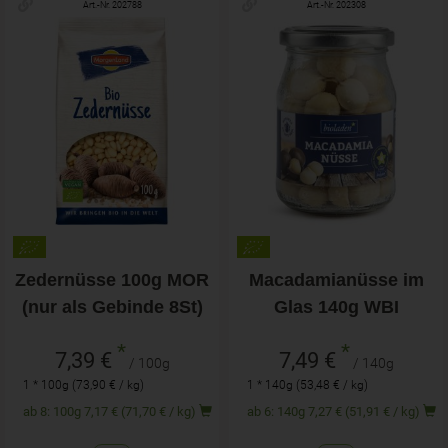
Art.-Nr. 202788
Art.-Nr. 202308
Zedernüsse 100g MOR
Macadamianüsse im
(nur als Gebinde 8St)
Glas 140g WBI
*
*
7,39 €
7,49 €
/ 100g
/ 140g
1 * 100g (73,90 € / kg)
1 * 140g (53,48 € / kg)
ab 8: 100g 7,17 € (71,70 € / kg)
ab 6: 140g 7,27 € (51,91 € / kg)