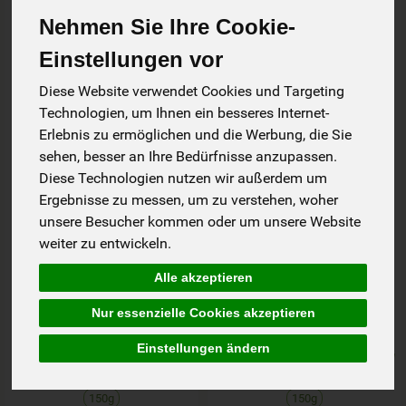
Nehmen Sie Ihre Cookie-
Einstellungen vor
Diese Website verwendet Cookies und Targeting
Technologien, um Ihnen ein besseres Internet-
Erlebnis zu ermöglichen und die Werbung, die Sie
sehen, besser an Ihre Bedürfnisse anzupassen.
Diese Technologien nutzen wir außerdem um
Ergebnisse zu messen, um zu verstehen, woher
unsere Besucher kommen oder um unsere Website
Kokos Chips 150g
Walnusskerne ganz
weiter zu entwickeln.
DEN
150g DEN
Alle akzeptieren
*
*
2,29 €
2,69 €
Nur essenzielle Cookies akzeptieren
/ 150g
/ 150g
1 * 150g (15,27 € / kg)
1 * 150g (17,93 € / kg)
Einstellungen ändern
ab 6: 150g 2,22 € (14,80 € / kg)
ab 6: 150g 2,61 € (17,40 € / kg)
150g
150g