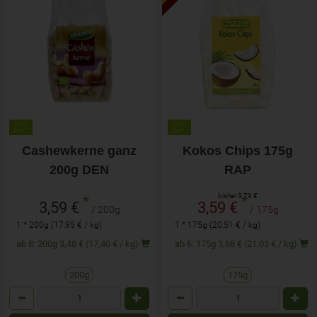
Cashewkerne ganz
Kokos Chips 175g
200g DEN
RAP
bisher 3,79 €
*
*
3,59 €
3,59 €
/ 200g
/ 175g
1 * 200g (17,95 € / kg)
1 * 175g (20,51 € / kg)
ab 8: 200g 3,48 € (17,40 € / kg)
ab 6: 175g 3,68 € (21,03 € / kg)
200g
175g
Anzahl
Anzahl