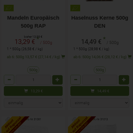
Mandeln Europäisch
Haselnuss Kerne 500g
500g RAP
DEN
bisher 13,99 €
*
*
13,29 €
14,49 €
/ 500g
/ 500g
1 * 500g (26,58 € / kg)
1 * 500g (28,98 € / kg)
ab 6: 500g 13,57 € (27,14 € / kg)
ab 6: 500g 14,06 € (28,12 € / kg)
500g
500g
Anzahl
Anzahl
13,29
€
14,49
€
5% auf Rapunzel
5% auf Rapunzel
Art.-Nr. 31061
Art.-Nr. 31013
Aktion!
Aktion!
bis zum 16.6.2027
bis zum 16.6.2027