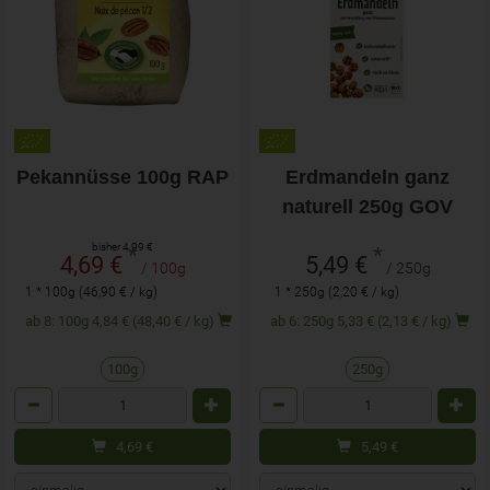
Pekannüsse 100g RAP
Erdmandeln ganz
naturell 250g GOV
bisher 4,99 €
*
*
4,69 €
5,49 €
/ 100g
/ 250g
1 * 100g (46,90 € / kg)
1 * 250g (2,20 € / kg)
ab 8: 100g 4,84 € (48,40 € / kg)
ab 6: 250g 5,33 € (2,13 € / kg)
100g
250g
Anzahl
Anzahl
4,69
€
5,49
€