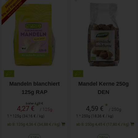
5% auf Rapunzel
Aktion!
bis zum 16.6.2027
Mandeln blanchiert
Mandel Kerne 250g
125g RAP
DEN
bisher 4,49 €
*
*
4,27 €
4,59 €
/ 125g
/ 250g
1 * 125g (34,16 € / kg)
1 * 250g (18,36 € / kg)
ab 8: 125g 4,36 € (34,88 € / kg)
ab 8: 250g 4,45 € (17,80 € / kg)
125g
250g