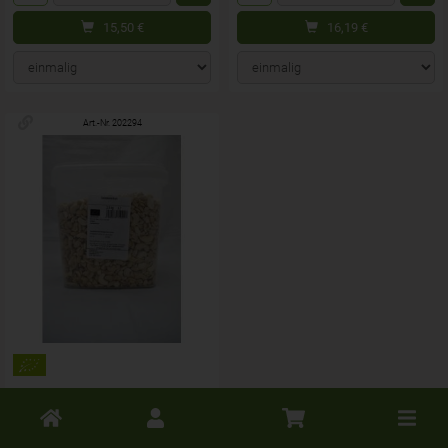
15,50
€
16,19
€
Art.-Nr. 202294
Cashewkerne Bruch
Toggle
2,5kg BVI (auf
cart