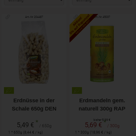
5% auf Rapunzel
Art.-Nr. 204487
Art.-Nr. 45037
Aktion!
bis zum 16.6.2027
Erdnüsse in der
Erdmandeln gem.
Schale 650g DEN
naturell 300g RAP
bisher 5,99 €
*
*
5,49 €
5,69 €
/ 650g
/ 300g
1 * 650g (8,44 € / kg)
1 * 300g (18,96 € / kg)