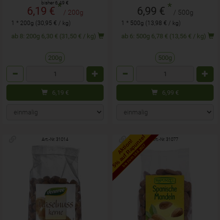
bisher 6,49 €
*
*
6,19 €
6,99 €
/ 200g
/ 500g
1 * 200g (30,95 € / kg)
1 * 500g (13,98 € / kg)
ab 8: 200g 6,30 € (31,50 € / kg)
ab 6: 500g 6,78 € (13,56 € / kg)
200g
500g
Anzahl
Anzahl
6,19
€
6,99
€
5% auf Rapunzel
Art.-Nr. 31014
Art.-Nr. 31077
Aktion!
bis zum 16.6.2027