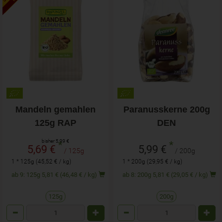
Mandeln gemahlen
Paranusskerne 200g
125g RAP
DEN
bisher 5,99 €
*
*
5,69 €
5,99 €
/ 125g
/ 200g
1 * 125g (45,52 € / kg)
1 * 200g (29,95 € / kg)
ab 9: 125g 5,81 € (46,48 € / kg)
ab 8: 200g 5,81 € (29,05 € / kg)
125g
200g
Anzahl
Anzahl