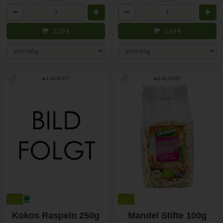
Anzahl
Anzahl
2,29
€
2,69
€
Art.-Nr. 31017
Art.-Nr. 31031
Kokos Raspeln 250g
Mandel Stifte 100g