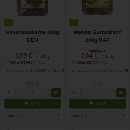
Haselnusskerne 200g
Mandel Europäisch
DEN
200g RAP
bisher 6,99 €
*
*
6,99 €
6,64 €
/ 200 g
/ 200g
1 * 200 g (34,95 € / 1 kg)
1 * 200g (33,20 € / kg)
ab 8: 200 g 6,78 € (33,90 € / 1 kg)
ab 12: 200g 6,78 € (33,90 € / kg)
200 g
200g
Anzahl
Anzahl
6,99
€
6,64
€