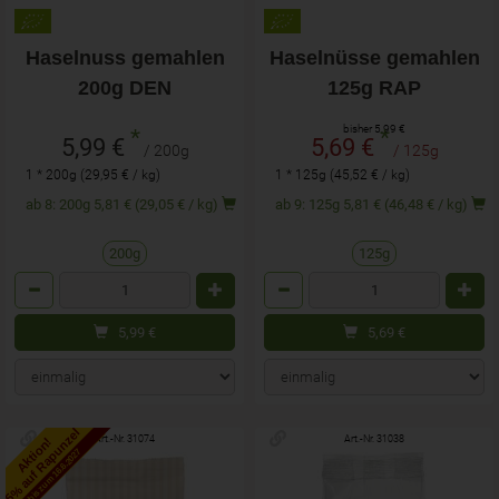
Haselnuss gemahlen
Haselnüsse gemahlen
200g DEN
125g RAP
bisher 5,99 €
*
*
5,99 €
5,69 €
/ 200g
/ 125g
1 * 200g (29,95 € / kg)
1 * 125g (45,52 € / kg)
ab 8: 200g 5,81 € (29,05 € / kg)
ab 9: 125g 5,81 € (46,48 € / kg)
200g
125g
Anzahl
Anzahl
5,99
€
5,69
€
5% auf Rapunzel
Art.-Nr. 31074
Art.-Nr. 31038
Aktion!
bis zum 16.6.2027