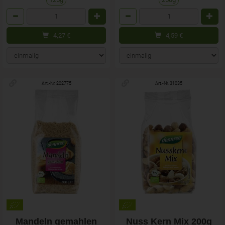
Anzahl
Anzahl
4,27
€
4,59
€
Art.-Nr. 202775
Art.-Nr. 31035
Mandeln gemahlen
Nuss Kern Mix 200g