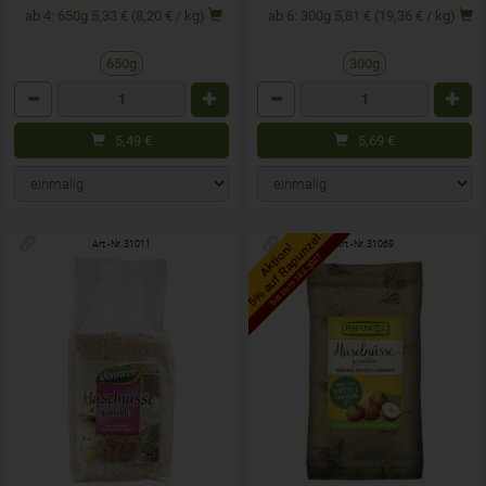
ab 4: 650g 5,33 € (8,20 € / kg)
ab 6: 300g 5,81 € (19,36 € / kg)
650g
300g
Anzahl
Anzahl
5,49
€
5,69
€
5% auf Rapunzel
Art.-Nr. 31011
Art.-Nr. 31069
Aktion!
bis zum 16.6.2027