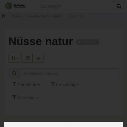
Produkt
Nüsse, Trockenfrüchte & Ölsaaten
Nüsse natur
Nüsse natur
45 von 6185
Hersteller
Ernährung
Allergene
Art.-Nr. 31016
Art.-Nr. 49114