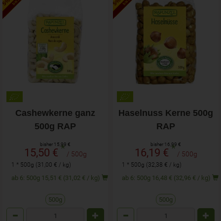
Cashewkerne ganz
Haselnuss Kerne 500g
500g RAP
RAP
bisher 15,99 €
bisher 16,99 €
*
*
15,50 €
16,19 €
/ 500g
/ 500g
1 * 500g (31,00 € / kg)
1 * 500g (32,38 € / kg)
ab 6: 500g 15,51 € (31,02 € / kg)
ab 6: 500g 16,48 € (32,96 € / kg)
500g
500g
Anzahl
Anzahl