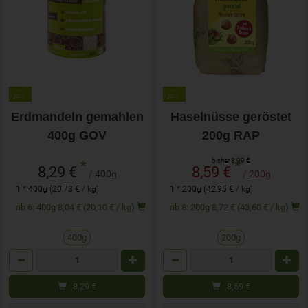
Erdmandeln gemahlen
Haselnüsse geröstet
400g GOV
200g RAP
bisher 8,99 €
*
*
8,29 €
8,59 €
/ 400g
/ 200g
1 * 400g (20,73 € / kg)
1 * 200g (42,95 € / kg)
ab 6: 400g 8,04 € (20,10 € / kg)
ab 8: 200g 8,72 € (43,60 € / kg)
400g
200g
Anzahl
Anzahl
8,29
€
8,59
€