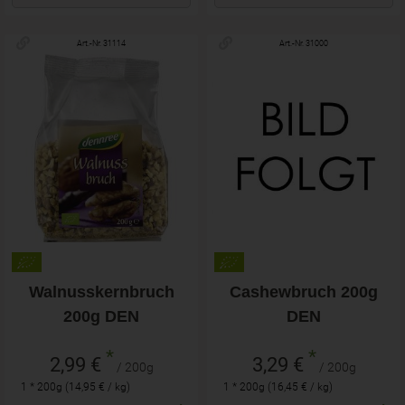
Art.-Nr. 31114
Art.-Nr. 31000
Walnusskernbruch
Cashewbruch 200g
200g DEN
DEN
*
*
2,99 €
3,29 €
/ 200g
/ 200g
1 * 200g (14,95 € / kg)
1 * 200g (16,45 € / kg)