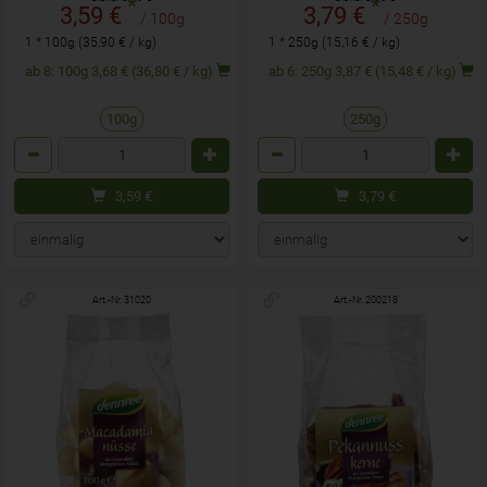
*
*
3,59 €
3,79 €
/ 100g
/ 250g
1 * 100g (35,90 € / kg)
1 * 250g (15,16 € / kg)
ab 8: 100g 3,68 € (36,80 € / kg)
ab 6: 250g 3,87 € (15,48 € / kg)
100g
250g
Anzahl
Anzahl
3,59
€
3,79
€
Art.-Nr. 31020
Art.-Nr. 200218