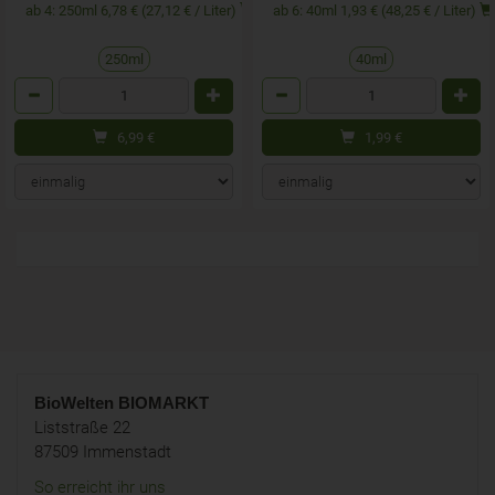
ab 4: 250ml 6,78 € (27,12 € / Liter)
ab 6: 40ml 1,93 € (48,25 € / Liter)
250ml
40ml
Anzahl
Anzahl
6,99
€
1,99
€
BioWelten
BIOMARKT
Liststraße 22
87509 Immenstadt
So erreicht ihr uns