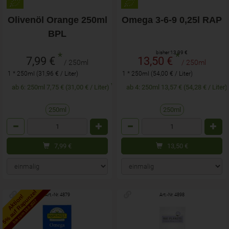
Olivenöl Orange 250ml
Omega 3-6-9 0,25l RAP
BPL
bisher 13,99 €
*
*
7,99 €
13,50 €
/ 250ml
/ 250ml
1 * 250ml (31,96 € / Liter)
1 * 250ml (54,00 € / Liter)
ab 6: 250ml 7,75 € (31,00 € / Liter)
ab 4: 250ml 13,57 € (54,28 € / Liter)
250ml
250ml
Anzahl
Anzahl
7,99
€
13,50
€
5% auf Rapunzel
Art.-Nr. 4879
Art.-Nr. 4898
Aktion!
bis zum 16.6.2027