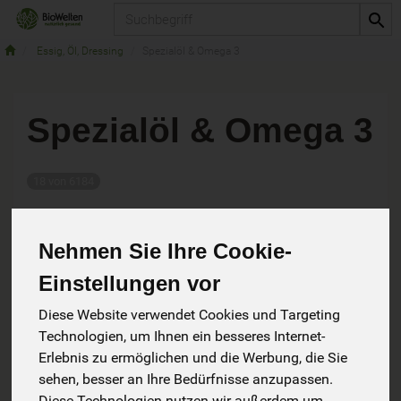
Produkt
Essig, Öl, Dressing
Spezialöl & Omega 3
Spezialöl & Omega 3
18 von 6184
Nehmen Sie Ihre Cookie-
Einstellungen vor
Diese Website verwendet Cookies und Targeting
Hersteller
Ernährung
Technologien, um Ihnen ein besseres Internet-
Allergene
Erlebnis zu ermöglichen und die Werbung, die Sie
sehen, besser an Ihre Bedürfnisse anzupassen.
Diese Technologien nutzen wir außerdem um