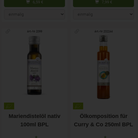
6,59
€
7,99
€
Art.-Nr. 2099
Art.-Nr. 202244
Mariendistelöl nativ
Ölkomposition für
100ml BPL
Curry & Co 250ml BPL