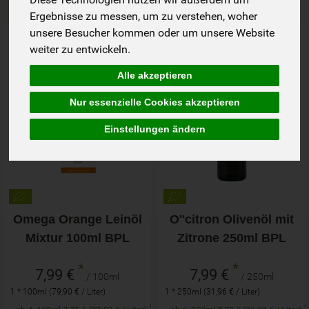
Ergebnisse zu messen, um zu verstehen, woher
Art.-Nr. 4911
Art.-Nr. 200448
unsere Besucher kommen oder um unsere Website
weiter zu entwickeln.
Alle akzeptieren
Nur essenzielle Cookies akzeptieren
Einstellungen ändern
Omega Orange Leinöl
O''citron Olivenöl mit
Mixtur 100ml BPL
Zitrone 250ml BPL
*
*
7,99 €
7,99 €
/ 100ml
/ 250ml
1 * 100ml (79,90 € / Liter)
1 * 250ml (31,96 € / Liter)