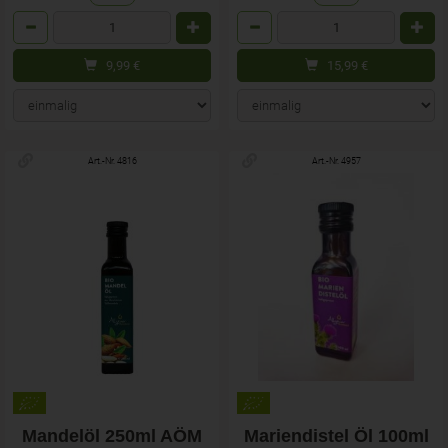
Anzahl
Anzahl
9,99
€
15,99
€
Art.-Nr. 4816
Art.-Nr. 4957
Mandelöl 250ml AÖM
Mariendistel Öl 100ml