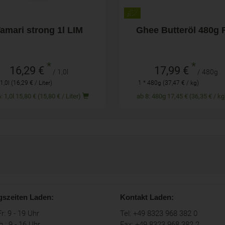
amari strong 1l LIM
Ghee Butteröl 480g 
*
*
16,29 €
17,99 €
/ 1,0l
/ 480g
 1,0l (16,29 € / Liter)
1 * 480g (37,47 € / kg)
ab 6: 1,0l 15,80 € (15,80 € / Liter)
ab 8: 480g 17,45 € (36,35 € /
gszeiten Laden:
Kontakt Laden:
r: 9 - 19 Uhr
Tel: +49 8323 968 382 0
 : 9 - 16 Uhr
Fax: +49 8323 968 382 2