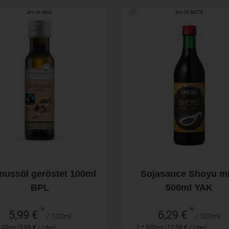
Art.-Nr. 4944
Art.-Nr. 36076
100ml
500ml
hl
Anzahl
5,99
€
6,29
€
nussöl geröstet 100ml
Sojasauce Shoyu mi
BPL
500ml YAK
*
*
5,99 €
6,29 €
/ 100ml
/ 500ml
100ml (5,99 € / Liter)
1 * 500ml (12,58 € / Liter)