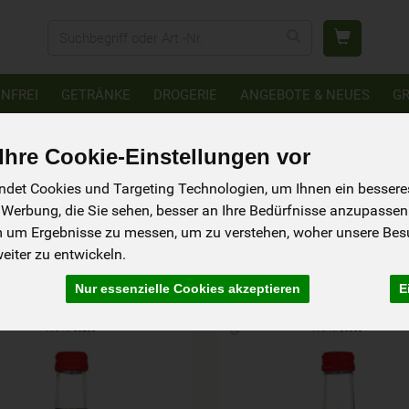
Produkt
NFREI
GETRÄNKE
DROGERIE
ANGEBOTE & NEUES
G
hre Cookie-Einstellungen vor
det Cookies und Targeting Technologien, um Ihnen ein besseres 
ürzsaucen
 Werbung, die Sie sehen, besser an Ihre Bedürfnisse anzupassen
24 von 6178
m um Ergebnisse zu messen, um zu verstehen, woher unsere Be
iter zu entwickeln.
ler
Ernährung
Allergene
Nur essenzielle Cookies akzeptieren
E
Art.-Nr. 36203
Art.-Nr. 36050