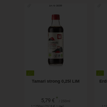
Art.-Nr. 36099
250ml
Anzahl
Anza
5,79
€
Tamari strong 0,25l LIM
Erd
*
5,79 €
/ 250ml
1 * 250ml (23,16 € / Liter)
1 * 