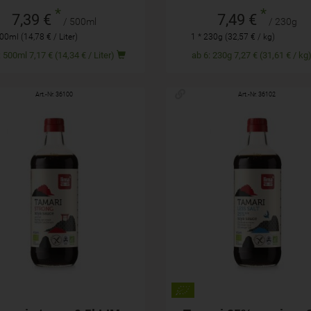
*
*
7,39 €
7,49 €
/ 500ml
/ 230g
00ml (14,78 € / Liter)
1 * 230g (32,57 € / kg)
ab 6: 500ml 7,17 € (14,34 € / Liter)
ab 6: 230g 7,27 € (31,61 € / k
Art.-Nr. 36100
Art.-Nr. 36102
500ml
500ml
hl
Anzahl
9,49
€
11,59
€