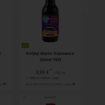
250 ml
Anzahl
3,99
€
C
Ketjap Manis Sojasauce
250ml TER
*
3,99 €
/ 250 ml
1 * 250 ml (15,96 € / Liter)
Liter)
ab 6: 250 ml 3,87 € (15,48 € / Liter)
Art.-Nr. 4773