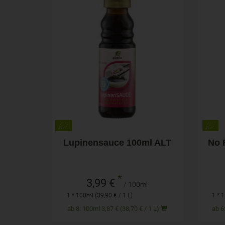
100ml
Anzahl
Anza
3,99
€
Lupinensauce 100ml ALT
No 
*
3,99 €
/ 100ml
1 * 100ml (39,90 € / 1 L)
1 * 1
ab 8: 100ml 3,87 € (38,70 € / 1 L)