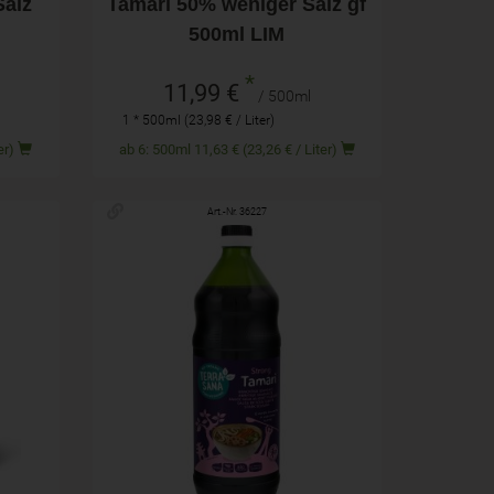
Salz
Tamari 50% weniger Salz gf
500ml LIM
*
11,99 €
/ 500ml
1 * 500ml (23,98 € / Liter)
 Liter)
ab 6: 500ml 11,63 € (23,26 € / Liter)
Art.-Nr. 36227
1,0l
Anzahl
20,99
€