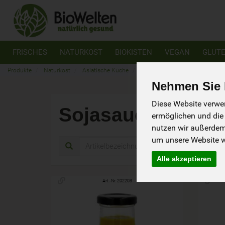
FRISCHES
NATURKOST
BIOKISTEN
VEGAN
GLUTE
Produkte
Naturkost
Asiatische Küche
Sojasaucen & Würzsaucen
Nehmen Sie I
Diese Website verwen
Sojasaucen & W
ermöglichen und die
nutzen wir außerde
um unsere Website we
Herstel
Alle akzeptieren
Art.-Nr. 202203