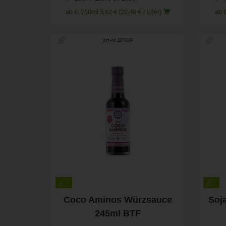
ab 6: 250ml 5,62 € (22,48 € / Liter)
Art.-Nr. 201049
245ml
Anzahl
Anza
6,99
€
Coco Aminos Würzsauce
Soj
245ml BTF