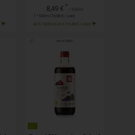
*
8,49 €
/ 500ml
1 * 500ml (16,98 € / Liter)
g)
ab 6: 500ml 8,24 € (16,48 € / Liter)
Art.-Nr. 33297
500ml
Anzahl
11,99
€