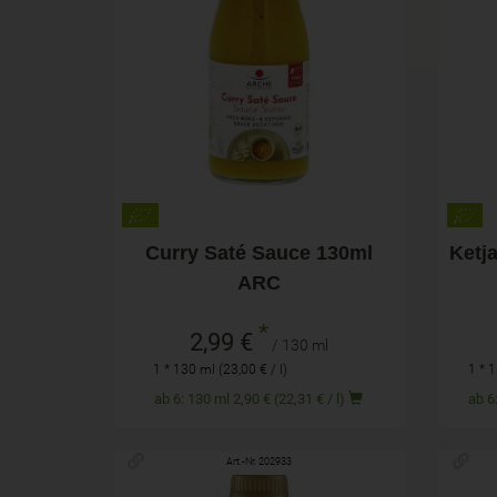
130 ml
Anzahl
Anza
2,99
€
Curry Saté Sauce 130ml
Ketj
ARC
*
2,99 €
/ 130 ml
1 * 130 ml (23,00 € / l)
1 * 1
ab 6: 130 ml 2,90 € (22,31 € / l)
Art.-Nr. 202933