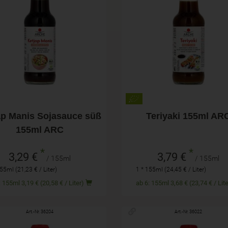
155ml
155ml
hl
Anzahl
3,29
€
3,79
€
ap Manis Sojasauce süß
Teriyaki 155ml AR
155ml ARC
*
*
3,29 €
3,79 €
/ 155ml
/ 155ml
55ml (21,23 € / Liter)
1 * 155ml (24,45 € / Liter)
ab 6: 155ml 3,19 € (20,58 € / Liter)
ab 6: 155ml 3,68 € (23,74 € / 
Art.-Nr. 36204
Art.-Nr. 36022