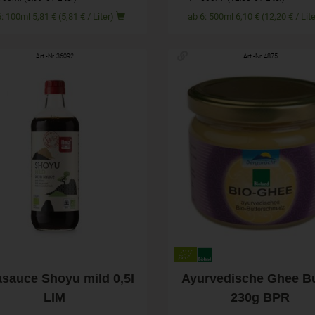
ab 6: 100ml 5,81 € (5,81 € / Liter)
ab 6: 500ml 6,10 € (12,20 € / 
Art.-Nr. 36092
Art.-Nr. 4875
500ml
230g
hl
Anzahl
7,39
€
7,49
€
asauce Shoyu mild 0,5l
Ayurvedische Ghee Bu
LIM
230g BPR