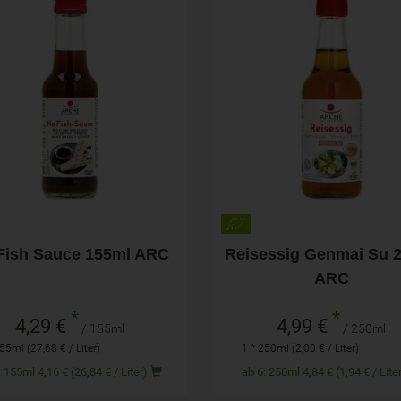
155ml
250ml
hl
Anzahl
4,29
€
4,99
€
Fish Sauce 155ml ARC
Reisessig Genmai Su 
ARC
*
*
4,29 €
4,99 €
/ 155ml
/ 250ml
55ml (27,68 € / Liter)
1 * 250ml (2,00 € / Liter)
ab 6: 155ml 4,16 € (26,84 € / Liter)
ab 6: 250ml 4,84 € (1,94 € / Li