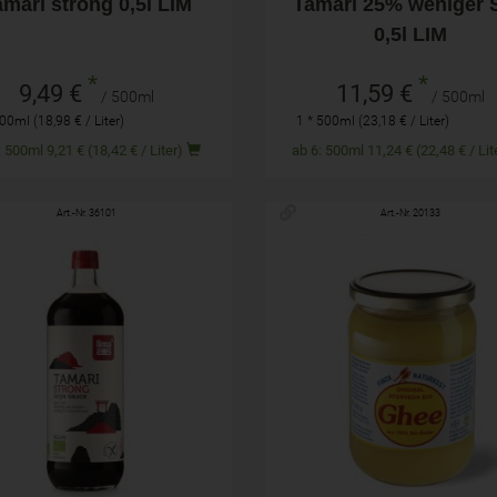
amari strong 0,5l LIM
Tamari 25% weniger 
0,5l LIM
*
*
9,49 €
11,59 €
/ 500ml
/ 500ml
00ml (18,98 € / Liter)
1 * 500ml (23,18 € / Liter)
ab 6: 500ml 9,21 € (18,42 € / Liter)
ab 6: 500ml 11,24 € (22,48 € /
Art.-Nr. 36101
Art.-Nr. 20133
1,0l
480g
hl
Anzahl
16,29
€
17,99
€