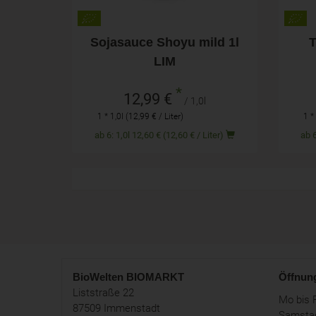
Sojasauce Shoyu mild 1l
T
LIM
*
12,99 €
/ 1,0l
1 * 1,0l (12,99 € / Liter)
1 *
ab 6: 1,0l 12,60 € (12,60 € / Liter)
BioWelten
BIOMARKT
Öffnun
Liststraße 22
Mo bis F
87509 Immenstadt
Samstag