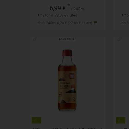
*
6,99 €
/ 245ml
1 * 245ml (28,53 € / Liter)
1 * 5
ab 6: 245ml 6,78 € (27,68 € / Liter)
Art.-Nr. 203127
250 ml
Anzahl
Anza
8,79
€