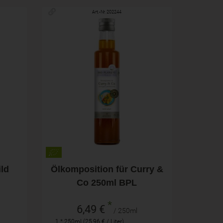
Art.-Nr. 202244
250ml
Anzahl
6,49
€
ld
Ölkomposition für Curry &
Co 250ml BPL
*
6,49 €
/ 250ml
1 * 250ml (25,96 € / Liter)