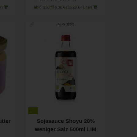
Liter)
ab 6: 250ml 6,30 € (25,20 € / Liter)
Art.-Nr. 33242
500ml
Anzahl
8,49
€
tter
Sojasauce Shoyu 28%
weniger Salz 500ml LIM