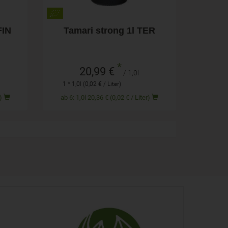
FIN
Tamari strong 1l TER
*
20,99 €
/ 1,0l
1 * 1,0l (0,02 € / Liter)
 kg)
ab 6: 1,0l 20,36 € (0,02 € / Liter)