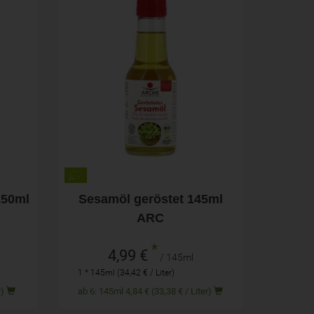
145ml
Anzahl
4,99
€
250ml
Sesamöl geröstet 145ml
ARC
*
4,99 €
/ 145ml
1 * 145ml (34,42 € / Liter)
ter)
ab 6: 145ml 4,84 € (33,38 € / Liter)